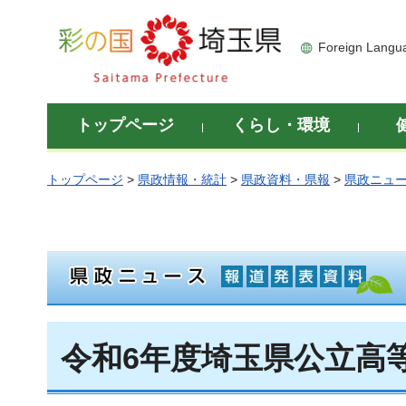
彩の国 埼玉県
Foreign Langu
トップページ
くらし・環境
トップページ
>
県政情報・統計
>
県政資料・県報
>
県政ニュ
令和6年度埼玉県公立高