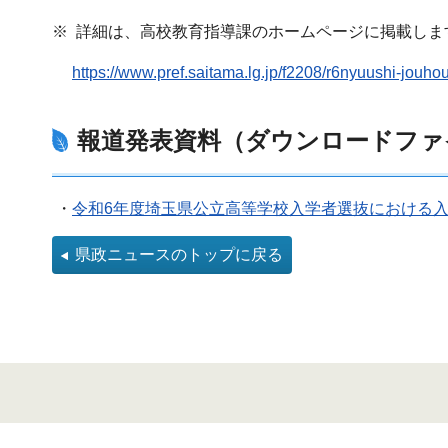
※ 詳細は、高校教育指導課のホームページに掲載しま
https://www.pref.saitama.lg.jp/f2208/r6nyuushi-jouho
報道発表資料（ダウンロードファ
・
令和6年度埼玉県公立高等学校入学者選抜における入学
県政ニュースのトップに戻る