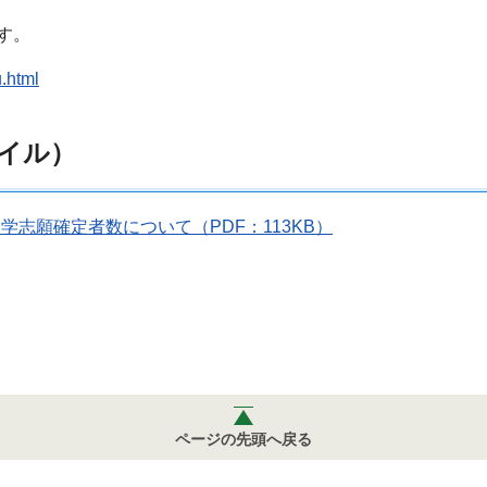
す。
u.html
イル）
志願確定者数について（PDF：113KB）
ページの先頭へ戻る