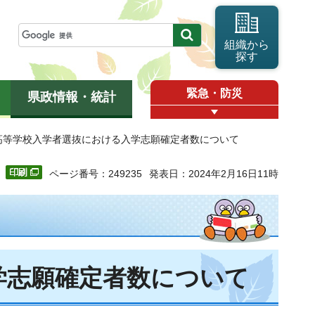
組織から
探す
緊急・防災
県政情報・統計
立高等学校入学者選抜における入学志願確定者数について
ページ番号：249235
発表日：2024年2月16日11時
学志願確定者数について