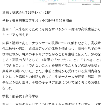
連携：株式会社TBSテレビ（2校）
学校：春日部東高等学校（令和5年6月29日開催）
題目：「未来を拓くために今何をすべきか？～部活や高校生活から
キャリアを考える～」
内容：講師であるアナウンサーの現職について触れながら、高校時
代に勉強や部活、進路決定などの体験を伝えつつ、高校生活での学
びや経験が、将来のキャリアつながることを生徒に伝えた。夢の探
し方・実現の方法として、4象限で「やりたいこと」「すべきこと」
「できること」「できないこと」を整理することなどの話が生徒も
興味深く聞いていた。また、事前に生徒から受けている質問内容を
もとにした講師との対話を通じて、生徒一人一人が授業・部活・行
事などを振り返り、今後のキャリア形成について深く考える契機と
なった。
学校：熊谷女子高等学校
題目：「女性のキャリアについて考える～夢の実現の仕方～」（前