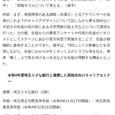
半） 「情報モラルについて考える」（後半）
内容：まず、視覚障害のある講師（弁護士）と元アナウンサーが自
身のこれまでのキャリアデザインについて話しながら夢を諦めない
大切さや生徒の目の前にある大学受験の捉え方などについて講演を
行った。その後、生徒からの事前アンケートや代表の生徒がパネリ
ストとしてステージにあがり双方向型で実施することで、生徒が積
極的に参加することができた。後半は、TBSニュース映像などを活
用しながら、生徒にわかりやすくネット上のトラブル等を伝え、将
来「働く」上で気を付けるべき点などを生徒が理解する機会となっ
た。
令和4年度埼玉りそな銀行と連携した高校生向けキャリアセミナ
ー
連携：埼玉りそな銀行（2校）
学校：埼玉県立与野高等学校（令和4年11月17日開催）、埼玉県鴻
巣高等学校（令和4年12月21日開催）