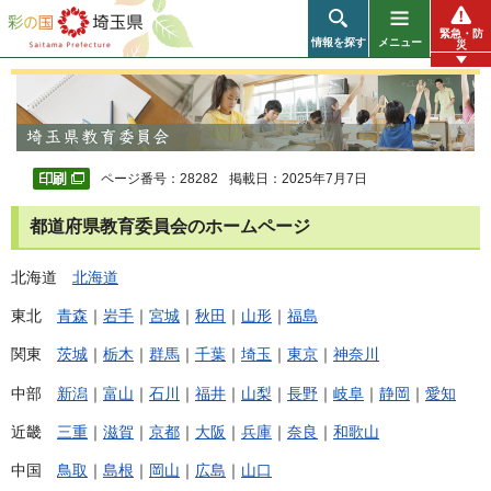
彩の国 埼玉県
緊急・防
情報を探す
メニュー
災
ページ番号：28282
掲載日：2025年7月7日
都道府県教育委員会のホームページ
北海道
北海道
東北
青森
｜
岩手
｜
宮城
｜
秋田
｜
山形
｜
福島
関東
茨城
｜
栃木
｜
群馬
｜
千葉
｜
埼玉
｜
東京
｜
神奈川
中部
新潟
｜
富山
｜
石川
｜
福井
｜
山梨
｜
長野
｜
岐阜
｜
静岡
｜
愛知
近畿
三重
｜
滋賀
｜
京都
｜
大阪
｜
兵庫
｜
奈良
｜
和歌山
中国
鳥取
｜
島根
｜
岡山
｜
広島
｜
山口