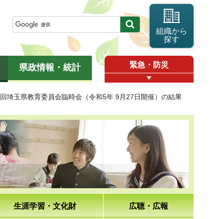
組織から
探す
緊急・防災
県政情報・統計
65回埼玉県教育委員会臨時会（令和5年 9月27日開催）の結果
生涯学習・文化財
広聴・広報