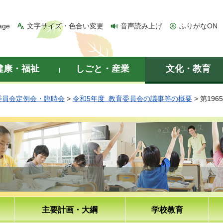
age
文字サイズ・色合い変更
音声読み上げ
ふりがなON
健康・福祉
しごと・産業
文化・教育
委員会定例会・臨時会
>
令和5年度 教育委員会の議事等の概要
> 第19
主要計画・大綱
学校教育