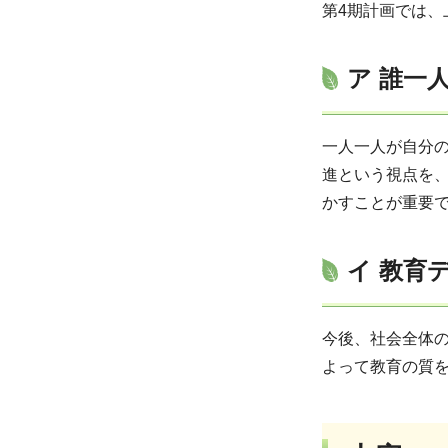
第4期計画では、
ア 誰一
一人一人が自分
進という視点を
かすことが重要
イ 教育
今後、社会全体
よって教育の質