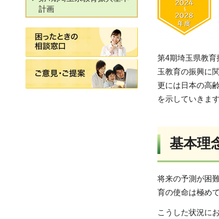
計画
困ったときの相談窓口
第4期埼玉県教育
ご意見・ご提案
玉教育の振興に関
更には日本の高齢
を示していきま
基本理
将来の予測が困
育の使命は極め
こうした状況にお