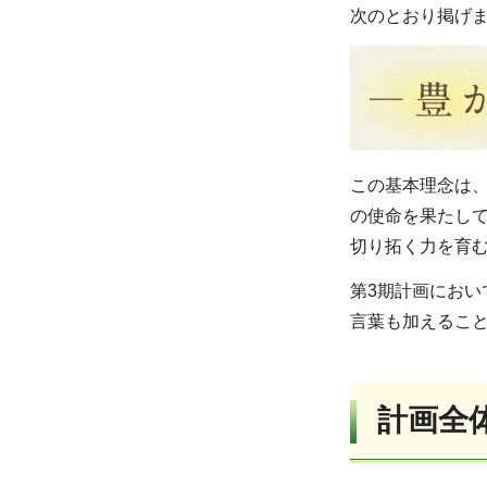
次のとおり掲げ
この基本理念は
の使命を果たし
切り拓く力を育
第3期計画にお
言葉も加えるこ
計画全