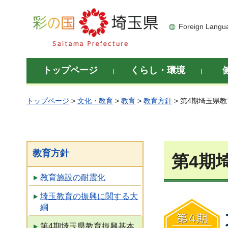
彩の国 埼玉県
Foreign Langu
トップページ
くらし・環境
トップページ
>
文化・教育
>
教育
>
教育方針
> 第4期埼玉県
教育方針
第4期
教育施設の耐震化
埼玉教育の振興に関する大
綱
第4期埼玉県教育振興基本