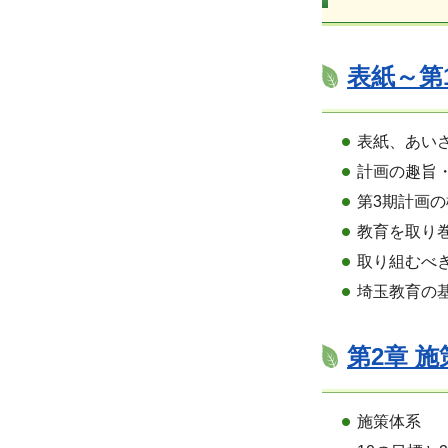
表紙～第1
表紙、あい
計画の趣旨
第3期計画
教育を取り
取り組むべ
埼玉教育の
第2章 施
施策体系