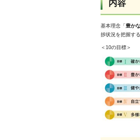
内容
基本理念「
豊か
捗状況を把握す
＜10の目標＞