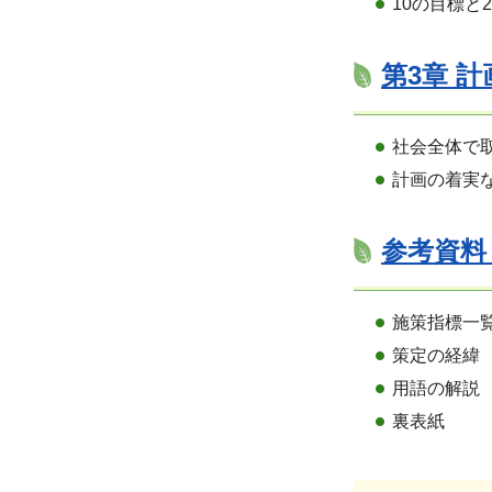
10の目標と
第3章 計
社会全体で
計画の着実
参考資料（
施策指標一
策定の経緯
用語の解説
裏表紙