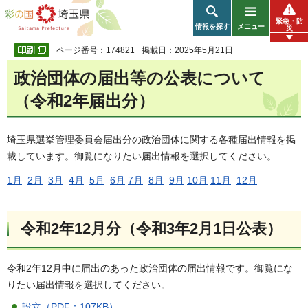
彩の国 埼玉県
緊急・防
情報を探す
メニュー
災
ページ番号：174821
掲載日：2025年5月21日
政治団体の届出等の公表について
（令和2年届出分）
埼玉県選挙管理委員会届出分の政治団体に関する各種届出情報を掲
載しています。御覧になりたい届出情報を選択してください。
1月
2月
3月
4月
5月
6月
7月
8月
9月
10月
11月
12月
令和2年12月分（令和3年2月1日公表）
令和2年12月中に届出のあった政治団体の届出情報です。御覧にな
りたい届出情報を選択してください。
設立（PDF：107KB）