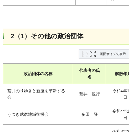
2（1）その他の政治団体
画面サイズで表示
代表者の氏
政治団体の名称
解散年月
名
荒井のりゆきと新座を革新する
令和4年1月
荒井 規行
会
日
令和4年1月
うづき武彦地域後援会
多田 登
日
令和3年3月