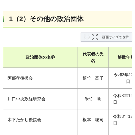
1（2）その他の政治団体
画面サイズで表示
代表者の氏
政治団体の名称
解散年月
名
令和3年12
阿部孝後援会
植竹 髙子
日
令和3年12
川口中央政経研究会
米竹 明
日
令和3年12
木下たかし後援会
根本 聡司
日