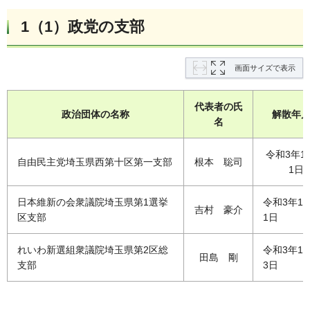
1（1）政党の支部
画面サイズで表示
代表者の氏
政治団体の名称
解散年
名
令和3年1
自由民主党埼玉県西第十区第一支部
根本 聡司
1日
日本維新の会衆議院埼玉県第1選挙
令和3年12
吉村 豪介
区支部
1日
れいわ新選組衆議院埼玉県第2区総
令和3年12
田島 剛
支部
3日