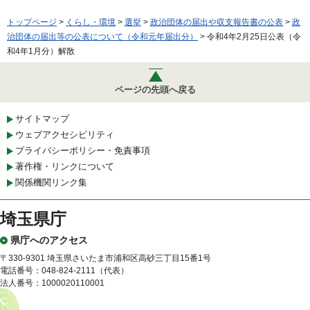
トップページ
>
くらし・環境
>
選挙
>
政治団体の届出や収支報告書の公表
>
政
治団体の届出等の公表について（令和元年届出分）
> 令和4年2月25日公表（令
和4年1月分）解散
ページの先頭へ戻る
サイトマップ
ウェブアクセシビリティ
プライバシーポリシー・免責事項
著作権・リンクについて
関係機関リンク集
埼玉県庁
県庁へのアクセス
〒330-9301 埼玉県さいたま市浦和区高砂三丁目15番1号
電話番号：048-824-2111（代表）
法人番号：1000020110001