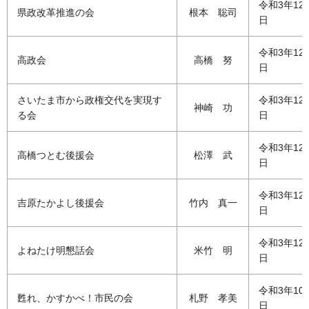
令和3年12
県政改革推進の会
根本 聡司
日
令和3年12
高政会
高橋 努
日
さいたま市から政権交代を実現す
令和3年12
神崎 功
る会
日
令和3年12
高橋つとむ後援会
松澤 武
日
令和3年12
吉原たかよし後援会
竹内 真一
日
令和3年12
よねたけ明懇話会
米竹 明
日
令和3年10
甦れ、かすかべ！市民の会
札野 孝美
日