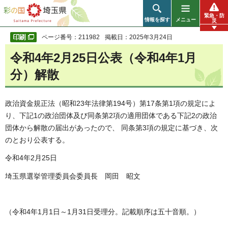
彩の国 埼玉県
緊急・防
情報を探す
メニュー
災
ページ番号：211982
掲載日：2025年3月24日
令和4年2月25日公表（令和4年1月
分）解散
政治資金規正法（昭和23年法律第194号）第17条第1項の規定によ
り、下記1の政治団体及び同条第2項の適用団体である下記2の政治
団体から解散の届出があったので、 同条第3項の規定に基づき、次
のとおり公表する。
令和4年2月25日
埼玉県選挙管理委員会委員長 岡田 昭文
（令和4年1月1日～1月31日受理分。記載順序は五十音順。）