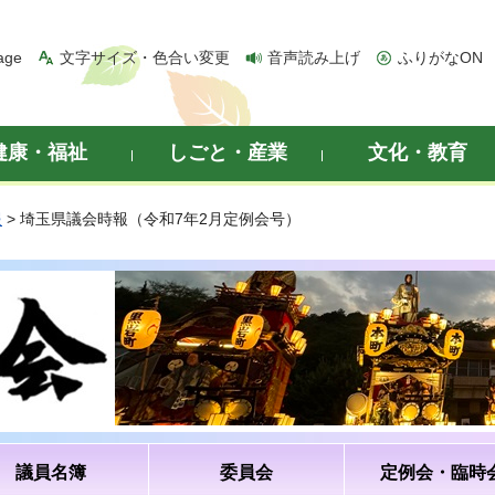
age
文字サイズ・色合い変更
音声読み上げ
ふりがなON
健康・福祉
しごと・産業
文化・教育
報
> 埼玉県議会時報（令和7年2月定例会号）
議員名簿
委員会
定例会・臨時