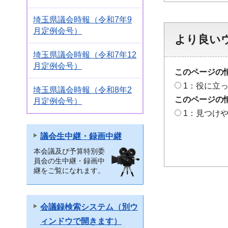
埼玉県議会時報（令和7年9
月定例会号）
より良い
埼玉県議会時報（令和7年12
月定例会号）
このページの
1：役に立
埼玉県議会時報（令和8年2
このページの
月定例会号）
1：見つけ
議会生中継・録画中継
本会議及び予算特別委
員会の生中継・録画中
継をご覧になれます。
会議録検索システム（別ウ
ィンドウで開きます）