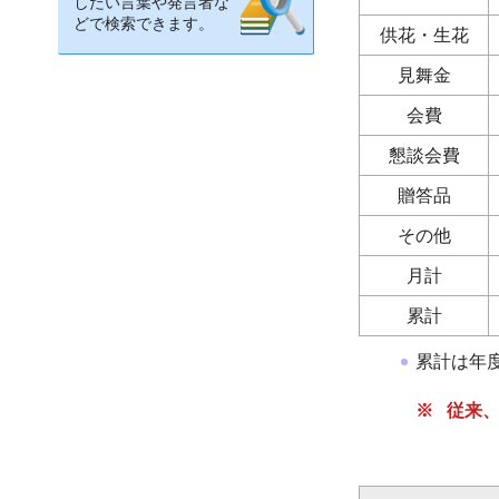
したい言葉や発言者な
どで検索できます。
供花・生花
見舞金
会費
懇談会費
贈答品
その他
月計
累計
累計は年
※ 従来