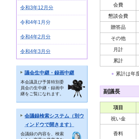
会費
令和3年12月分
懇談会費
令和4年1月分
贈答品
令和4年2月分
その他
月計
令和4年3月分
累計
議会生中継・録画中継
累計は年
本会議及び予算特別委
員会の生中継・録画中
副議長
継をご覧になれます。
項目
会議録検索システム（別ウ
祝い金
ィンドウで開きます）
香料
会議録の内容を、検索