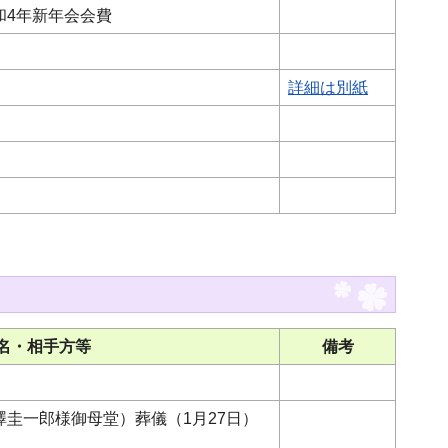
和4年新年会会費
詳細は別紙
名・相手方等
備考
圭一郎様御母堂）葬儀（1月27日）