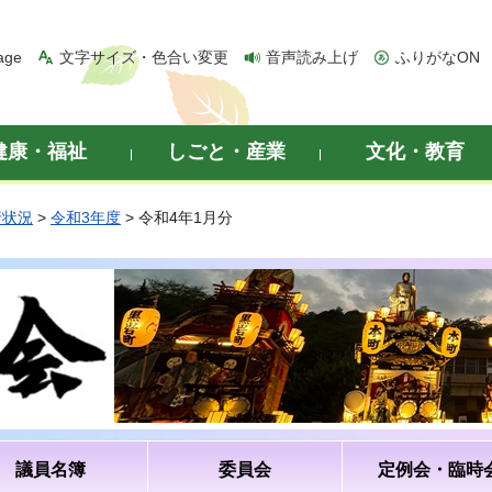
age
文字サイズ・色合い変更
音声読み上げ
ふりがなON
健康・福祉
しごと・産業
文化・教育
行状況
>
令和3年度
> 令和4年1月分
議員名簿
委員会
定例会・臨時