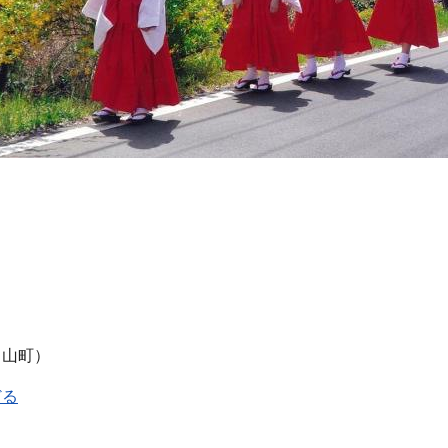
呂山町）
どる