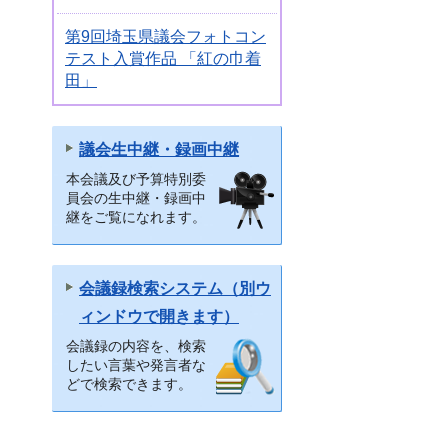
第9回埼玉県議会フォトコン
テスト入賞作品 「紅の巾着
田」
議会生中継・録画中継
本会議及び予算特別委
員会の生中継・録画中
継をご覧になれます。
会議録検索システム（別ウ
ィンドウで開きます）
会議録の内容を、検索
したい言葉や発言者な
どで検索できます。