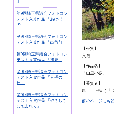
ボ」
第9回埼玉県議会フォトコン
テスト入賞作品 「あけぼ
の」
第9回埼玉県議会フォトコン
テスト入賞作品 「出番前」
【受賞】
第9回埼玉県議会フォトコン
入選
テスト入賞作品 「初夏」
【作品名】
第9回埼玉県議会フォトコン
「山里の春」
テスト入賞作品 「希望の
日」
【受賞者】
厚目 正様（毛
第9回埼玉県議会フォトコン
テスト入賞作品 「やさしさ
前のページにも
に包まれて」