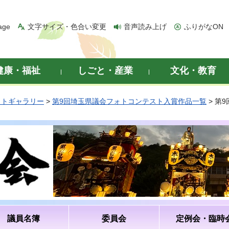
age
文字サイズ・色合い変更
音声読み上げ
ふりがなON
健康・福祉
しごと・産業
文化・教育
ォトギャラリー
>
第9回埼玉県議会フォトコンテスト入賞作品一覧
> 第
議員名簿
委員会
定例会・臨時