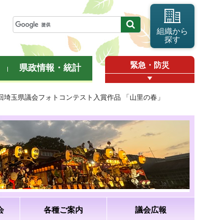
組織から
探す
緊急・防災
県政情報・統計
9回埼玉県議会フォトコンテスト入賞作品 「山里の春」
会
各種ご案内
議会広報