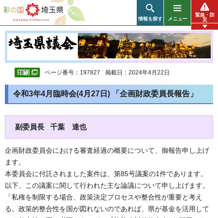
彩の国 埼玉県
緊急・防
情報を探す
メニュー
災
ページ番号：197827
掲載日：2024年4月22日
令和3年4月臨時会(4月27日) 「企画財政委員長報告」
副委員長 千葉 達也
企画財政委員会における審査経過の概要について、御報告申し上げ
ます。
本委員会に付託されました案件は、第85号議案の1件であります。
以下、この議案に関して行われた主な論議について申し上げます。
「私権を制限する場合、政策決定プロセスや整合性が重要と考え
る。政策的整合性を国が図れないのであれば、県が基金を活用して