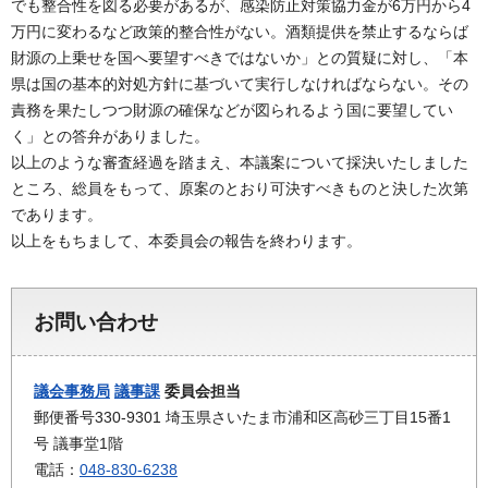
でも整合性を図る必要があるが、感染防止対策協力金が6万円から4
万円に変わるなど政策的整合性がない。酒類提供を禁止するならば
財源の上乗せを国へ要望すべきではないか」との質疑に対し、「本
県は国の基本的対処方針に基づいて実行しなければならない。その
責務を果たしつつ財源の確保などが図られるよう国に要望してい
く」との答弁がありました。
以上のような審査経過を踏まえ、本議案について採決いたしました
ところ、総員をもって、原案のとおり可決すべきものと決した次第
であります。
以上をもちまして、本委員会の報告を終わります。
お問い合わせ
議会事務局
議事課
委員会担当
郵便番号330-9301 埼玉県さいたま市浦和区高砂三丁目15番1
号 議事堂1階
電話：
048-830-6238