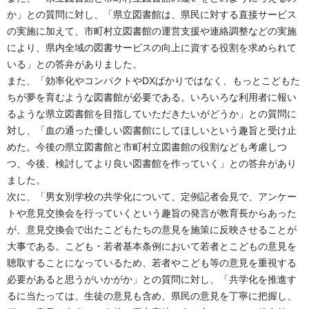
か」との質問に対し、「県立図書館は、県民に対する直接サービス
の実施に加えて、市町村立図書館の運営支援や連絡調整などの実施
により、県内全域の図書サービスの向上に資する役割を求められて
いる」との答弁がありました。
また、「効率化やコンパクトやDXばかりではなく、もっとこどもた
ちが夢を育むような図書館が必要である。いろいろな利用者に報い
るような県立図書館を目指していただきたいがどうか」との質問に
対し、「血の通った優しい図書館にしてほしいという趣旨と受け止
めた。今後の県立図書館と市町村立図書館の役割なども考慮しつ
つ、今後、検討してより良い図書館を作っていく」との答弁があり
ました。
次に、「男女別学校の共学化について、定例記者会見で、アンケー
トや意見交換会を行っていくという趣旨の発言が教育長からあった
が、意見交換会で出たこどもたちの意見を施策に反映させることが
大事である。こども・若者基本条例において若者とこどもの意見を
聴取することになっているため、若者やこども等の意見を重視する
必要があると思うがいかがか」との質問に対し、「共学化を推進す
るに当たっては、生徒の意見も含め、県民の意見を丁寧に把握し、