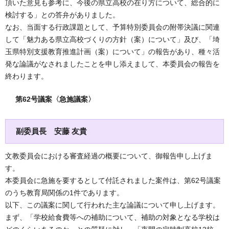
頂いた意見も参考に、今後の県立高校の在り方について、総合的に
検討する」との答弁がありました。
なお、当面する行政課題として、予算特別委員会の附帯決議に関連
して「魅力ある県立高校づくりの方針（案）について」及び、「埼
玉県特別支援教育推進計画（案）について」の報告があり、種々活
発な論議がなされましたことを申し添えまして、本委員会の報告を
終わります。
第62号議案〈急施議案〉
副委員長 安藤 友貴
文教委員会における審査経過の概要について、御報告申し上げま
す。
本委員会に急施を要するとして付託されました案件は、第62号議案
のうち教育局関係の1件であります。
以下、この議案に関して行われた主な論議について申し上げます。
まず、「学校給食費等への補助について、補助の対象となる学校は