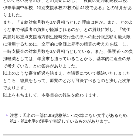
どのくらいあるのか」との質疑に対し、「夜間の定時制高校13校、
伊奈学園中学校、特別支援学校27校の計41校である」との答弁があ
りました。
また、「支給対象月数を3か月相当とした理由は何か。また、どのよ
うな形で保護者の負担が軽減されるのか」との質疑に対し、「物価
高騰対応重点支援地方創生臨時交付金の県への配分限度額を最大限
に活用するために、全庁的に物価上昇率の積算の考え方を統一し、
一時支援金の対象月数を3か月相当としている。また、保護者への負
担軽減としては、年度末も迫っていることから、基本的に返金の形
で考えている」との答弁がありました。
以上のような審査経過を踏まえ、本議案について採決いたしました
ところ、総員をもって、原案のとおり可決すべきものと決した次第
であります。
以上をもちまして、本委員会の報告を終わります。
注意：氏名の一部にJIS規格第1・2水準にない文字があるため、
第1・第2水準の漢字で表記しているものがあります。