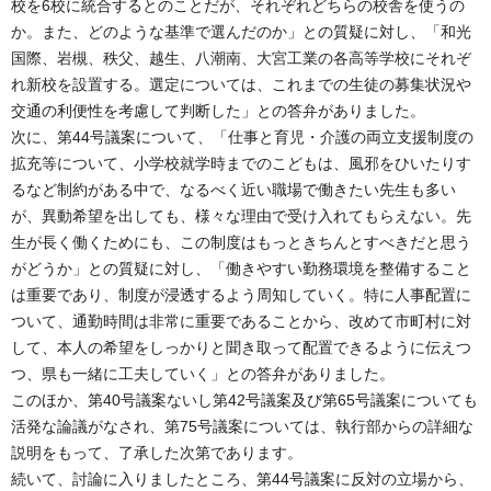
校を6校に統合するとのことだが、それぞれどちらの校舎を使うの
か。また、どのような基準で選んだのか」との質疑に対し、「和光
国際、岩槻、秩父、越生、八潮南、大宮工業の各高等学校にそれぞ
れ新校を設置する。選定については、これまでの生徒の募集状況や
交通の利便性を考慮して判断した」との答弁がありました。
次に、第44号議案について、「仕事と育児・介護の両立支援制度の
拡充等について、小学校就学時までのこどもは、風邪をひいたりす
るなど制約がある中で、なるべく近い職場で働きたい先生も多い
が、異動希望を出しても、様々な理由で受け入れてもらえない。先
生が長く働くためにも、この制度はもっときちんとすべきだと思う
がどうか」との質疑に対し、「働きやすい勤務環境を整備すること
は重要であり、制度が浸透するよう周知していく。特に人事配置に
ついて、通勤時間は非常に重要であることから、改めて市町村に対
して、本人の希望をしっかりと聞き取って配置できるように伝えつ
つ、県も一緒に工夫していく」との答弁がありました。
このほか、第40号議案ないし第42号議案及び第65号議案についても
活発な論議がなされ、第75号議案については、執行部からの詳細な
説明をもって、了承した次第であります。
続いて、討論に入りましたところ、第44号議案に反対の立場から、