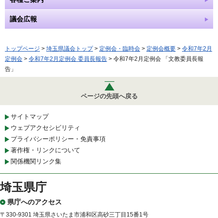
議会広報
トップページ
>
埼玉県議会トップ
>
定例会・臨時会
>
定例会概要
>
令和7年2月
定例会
>
令和7年2月定例会 委員長報告
> 令和7年2月定例会 「文教委員長報
告」
ページの先頭へ戻る
サイトマップ
ウェブアクセシビリティ
プライバシーポリシー・免責事項
著作権・リンクについて
関係機関リンク集
埼玉県庁
県庁へのアクセス
〒330-9301 埼玉県さいたま市浦和区高砂三丁目15番1号