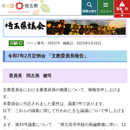
彩の国 埼玉県
緊急・防
情報を探す
メニュー
災
ページ番号：265379
掲載日：2025年3月26日
令和7年2月定例会 「文教委員長報告」
委員長 阿左美 健司
文教委員会における審査経過の概要について、御報告申し上げま
す。
本委員会に付託されました案件は、議案7件であります。
以下、これらの議案に関して行われた主な論議について申し上げま
す。
まず、第43号議案について、「県立高等学校の再編整備に伴い、12