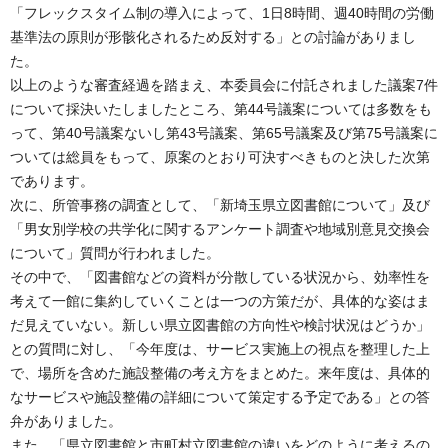
「フレックスタイム制の導入によって、1日8時間、週40時間の労働
基準法の原則が形骸化されるため反対する」との討論がありまし
た。
以上のような審査経過を踏まえ、本委員会に付託されました議案7件
について採決いたしましたところ、第44号議案については多数をも
って、第40号議案ないし第43号議案、第65号議案及び第75号議案に
ついては総員をもって、原案のとおり可決すべきものと決した次第
であります。
次に、所管事務の調査として、「新埼玉県立図書館について」及び
「男女別学校の共学化に関するアンケート調査や地域別意見交換会
について」質問が行われました。
その中で、「図書館などの資料が分散している状況から、効率性を
考えて一館に集約していくことは一つの方策だが、具体的な姿はま
だ見えていない。新しい県立図書館の方向性や検討状況はどうか」
との質問に対し、「今年度は、サービス実施上の視点を整理した上
で、場所を含めた施設整備の考え方をまとめた。来年度は、具体的
なサービスや施設整備の詳細について策定する予定である」との答
弁がありました。
また、「県立図書館と市町村立図書館の違いをどのように考えるの