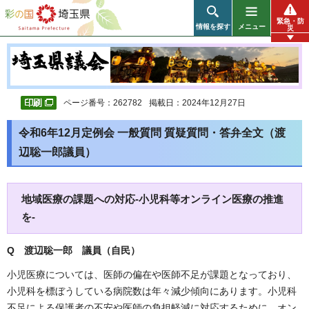
彩の国 埼玉県
緊急・防
情報を探す
メニュー
災
ページ番号：262782
掲載日：2024年12月27日
令和6年12月定例会 一般質問 質疑質問・答弁全文（渡
辺聡一郎議員）
地域医療の課題への対応-小児科等オンライン医療の推進
を-
Q 渡辺聡一郎 議員（自民）
小児医療については、医師の偏在や医師不足が課題となっており、
小児科を標ぼうしている病院数は年々減少傾向にあります。小児科
不足による保護者の不安や医師の負担軽減に対応するために、オン