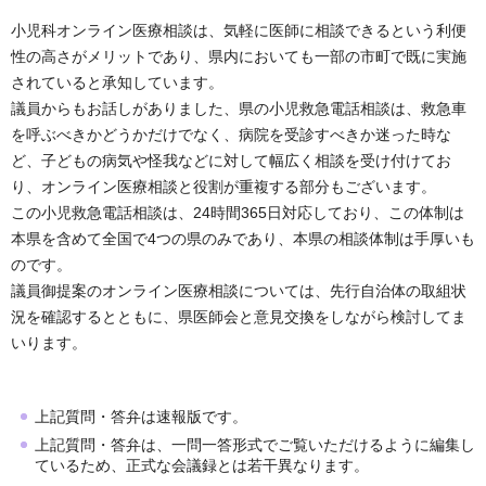
小児科オンライン医療相談は、気軽に医師に相談できるという利便
性の高さがメリットであり、県内においても一部の市町で既に実施
されていると承知しています。
議員からもお話しがありました、県の小児救急電話相談は、救急車
を呼ぶべきかどうかだけでなく、病院を受診すべきか迷った時な
ど、子どもの病気や怪我などに対して幅広く相談を受け付けてお
り、オンライン医療相談と役割が重複する部分もございます。
この小児救急電話相談は、24時間365日対応しており、この体制は
本県を含めて全国で4つの県のみであり、本県の相談体制は手厚いも
のです。
議員御提案のオンライン医療相談については、先行自治体の取組状
況を確認するとともに、県医師会と意見交換をしながら検討してま
いります。
上記質問・答弁は速報版です。
上記質問・答弁は、一問一答形式でご覧いただけるように編集し
ているため、正式な会議録とは若干異なります。