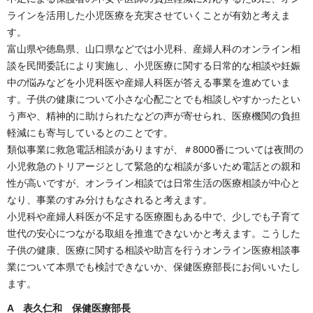
ラインを活用した小児医療を充実させていくことが有効と考えま
す。
富山県や徳島県、山口県などでは小児科、産婦人科のオンライン相
談を民間委託により実施し、小児医療に関する日常的な相談や妊娠
中の悩みなどを小児科医や産婦人科医が答える事業を進めていま
す。子供の健康について小さな心配ごとでも相談しやすかったとい
う声や、精神的に助けられたなどの声が寄せられ、医療機関の負担
軽減にも寄与しているとのことです。
類似事業に救急電話相談がありますが、＃8000番については夜間の
小児救急のトリアージとして緊急的な相談が多いため電話との親和
性が高いですが、オンライン相談では日常生活の医療相談が中心と
なり、事業のすみ分けもなされると考えます。
小児科や産婦人科医が不足する医療圏もある中で、少しでも子育て
世代の安心につながる取組を推進できないかと考えます。こうした
子供の健康、医療に関する相談や助言を行うオンライン医療相談事
業について本県でも検討できないか、保健医療部長にお伺いいたし
ます。
A 表久仁和 保健医療部長