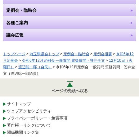
定例会・臨時会
各種ご案内
議会広報
トップページ
>
埼玉県議会トップ
>
定例会・臨時会
>
定例会概要
>
令和6年12
月定例会
>
令和6年12月定例会 一般質問 質疑質問・答弁全文
>
12月10日（火
曜日）
>
渡辺聡一郎（自民）
> 令和6年12月定例会 一般質問 質疑質問・答弁全
文（渡辺聡一郎議員）
ページの先頭へ戻る
サイトマップ
ウェブアクセシビリティ
プライバシーポリシー・免責事項
著作権・リンクについて
関係機関リンク集