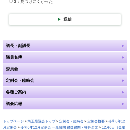
3：見つけにくかった
送信
議長・副議長
議員名簿
委員会
定例会・臨時会
各種ご案内
議会広報
トップページ
>
埼玉県議会トップ
>
定例会・臨時会
>
定例会概要
>
令和6年12
月定例会
>
令和6年12月定例会 一般質問 質疑質問・答弁全文
>
12月6日（金曜