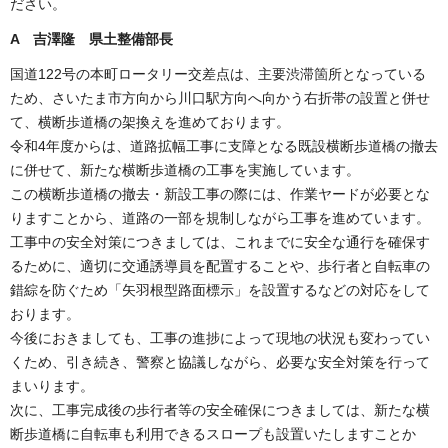
ださい。
A 吉澤隆 県土整備部長
国道122号の本町ロータリー交差点は、主要渋滞箇所となっている
ため、さいたま市方向から川口駅方向へ向かう右折帯の設置と併せ
て、横断歩道橋の架換えを進めております。
令和4年度からは、道路拡幅工事に支障となる既設横断歩道橋の撤去
に併せて、新たな横断歩道橋の工事を実施しています。
この横断歩道橋の撤去・新設工事の際には、作業ヤードが必要とな
りますことから、道路の一部を規制しながら工事を進めています。
工事中の安全対策につきましては、これまでに安全な通行を確保す
るために、適切に交通誘導員を配置することや、歩行者と自転車の
錯綜を防ぐため「矢羽根型路面標示」を設置するなどの対応をして
おります。
今後におきましても、工事の進捗によって現地の状況も変わってい
くため、引き続き、警察と協議しながら、必要な安全対策を行って
まいります。
次に、工事完成後の歩行者等の安全確保につきましては、新たな横
断歩道橋に自転車も利用できるスロープも設置いたしますことか