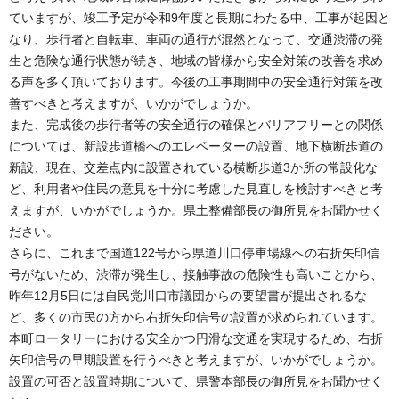
ていますが、竣工予定が令和9年度と長期にわたる中、工事が起因と
なり、歩行者と自転車、車両の通行が混然となって、交通渋滞の発
生と危険な通行状態が続き、地域の皆様から安全対策の改善を求め
る声を多く頂いております。今後の工事期間中の安全通行対策を改
善すべきと考えますが、いかがでしょうか。
また、完成後の歩行者等の安全通行の確保とバリアフリーとの関係
については、新設歩道橋へのエレベーターの設置、地下横断歩道の
新設、現在、交差点内に設置されている横断歩道3か所の常設化な
ど、利用者や住民の意見を十分に考慮した見直しを検討すべきと考
えますが、いかがでしょうか。県土整備部長の御所見をお聞かせく
ださい。
さらに、これまで国道122号から県道川口停車場線への右折矢印信
号がないため、渋滞が発生し、接触事故の危険性も高いことから、
昨年12月5日には自民党川口市議団からの要望書が提出されるな
ど、多くの市民の方から右折矢印信号の設置が求められています。
本町ロータリーにおける安全かつ円滑な交通を実現するため、右折
矢印信号の早期設置を行うべきと考えますが、いかがでしょうか。
設置の可否と設置時期について、県警本部長の御所見をお聞かせく