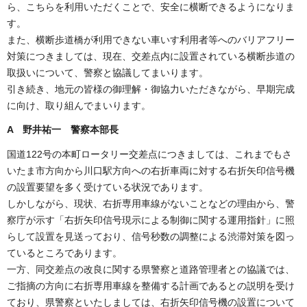
ら、こちらを利用いただくことで、安全に横断できるようになりま
す。
また、横断歩道橋が利用できない車いす利用者等へのバリアフリー
対策につきましては、現在、交差点内に設置されている横断歩道の
取扱いについて、警察と協議してまいります。
引き続き、地元の皆様の御理解・御協力いただきながら、早期完成
に向け、取り組んでまいります。
A 野井祐一 警察本部長
国道122号の本町ロータリー交差点につきましては、これまでもさ
いたま市方向から川口駅方向への右折車両に対する右折矢印信号機
の設置要望を多く受けている状況であります。
しかしながら、現状、右折専用車線がないことなどの理由から、警
察庁が示す「右折矢印信号現示による制御に関する運用指針」に照
らして設置を見送っており、信号秒数の調整による渋滞対策を図っ
ているところであります。
一方、同交差点の改良に関する県警察と道路管理者との協議では、
ご指摘の方向に右折専用車線を整備する計画であるとの説明を受け
ており、県警察といたしましては、右折矢印信号機の設置について