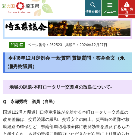
彩の国 埼玉県
緊急・防
情報を探す
メニュー
災
ページ番号：262523
掲載日：2024年12月27日
令和6年12月定例会 一般質問 質疑質問・答弁全文（永
瀬秀樹議員）
地域の課題-本町ロータリー交差点の改良について-
Q 永瀬秀樹 議員（自民）
国道122号と県道川口停車場線が交差する本町ロータリー交差点の
改良整備は、交通渋滞の緩和、交通安全の向上、災害時の避難や救
助経路の確保など、県南部周辺地域全体に改良効果を波及するもの
と考えられ、地域の皆様に御協力いただきながら県により進められ