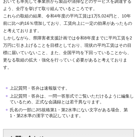
おいても率先して事業所から製品や清掃などのサービスを調達する
よう、全庁を挙げて取り組んでいるところです。
これらの取組の結果、令和4年度の平均工賃は1万5,024円と、10年
前に比べ約16％増加しており、工賃向上に一定の効果があったもの
と考えております。
しかしながら、県障害者支援計画では令和8年度までに平均工賃を2
万円に引き上げることを目標としており、現状の平均工賃はその目
標に届いていないこと、また、全国平均を下回っていることから、
更なる取組の拡大・強化を行っていく必要があると考えておりま
す。
上記質問・答弁は速報版です。
上記質問・答弁は、一問一答形式でご覧いただけるように編集し
ているため、正式な会議録とは若干異なります。
氏名の一部にJIS規格第1・第2水準にない文字がある場合、第
1・第2水準の漢字で表記しています。