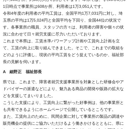
1日時点で事業所は608か所、利用者は1万3,051人です。
令和4年度の利用者の平均工賃は、全国平均1万7,031円に対し、埼
玉県の平均は1万5,024円と全国平均を下回り、全国44位の状況で
す。各事業所の職員、スタッフの方々は、利用者の障害や個々の状
況に合わせて日々就労支援に尽力いただいております。
これまで本県は、工賃水準パワーアップ計画や工賃向上計画を立
て、工賃の向上に取り組んできました。そこで、これまでの取組を
どのように評価し、現状の平均工賃をどう捉えているのか、福祉部
長の見解を伺います。
A 細野正 福祉部長
県では、これまで、障害者就労支援事業所を対象とした研修会やア
ドバイザーの派遣などにより、魅力ある商品の開発や販路の拡大な
どを支援してまいりました。
こうした支援により、工賃向上に繋がった好事例は、他の事業所と
も共有できるようにホームページで公開しているところです。
また、工賃向上のために、民間企業に対して事業所の製品の調達や
販売機会の提供にご協力いただけるよう働きかけるとともに、県に