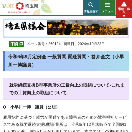
彩の国 埼玉県
緊急・防
情報を探す
メニュー
災
ページ番号：260134
掲載日：2024年10月23日
令和6年9月定例会 一般質問 質疑質問・答弁全文（小早
川一博議員）
就労継続支援B型事業所の工賃向上の取組について-これま
での工賃向上の取組について-
Q 小早川一博 議員（公明）
雇用契約に基づく就労が困難である障害者のための障害福祉サービ
スである就労継続支援B型事業所は、令和5年12月末時点で全国約1
万7,000か所、約35万人が利用しています。本県では、令和6年3月3