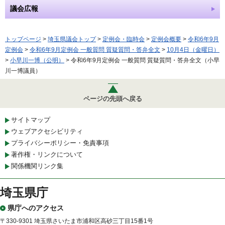
議会広報
トップページ
>
埼玉県議会トップ
>
定例会・臨時会
>
定例会概要
>
令和6年9月
定例会
>
令和6年9月定例会 一般質問 質疑質問・答弁全文
>
10月4日（金曜日）
>
小早川一博（公明）
> 令和6年9月定例会 一般質問 質疑質問・答弁全文（小早
川一博議員）
ページの先頭へ戻る
サイトマップ
ウェブアクセシビリティ
プライバシーポリシー・免責事項
著作権・リンクについて
関係機関リンク集
埼玉県庁
県庁へのアクセス
〒330-9301 埼玉県さいたま市浦和区高砂三丁目15番1号