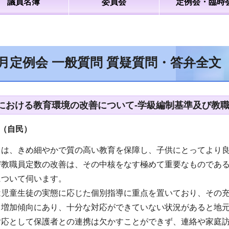
議員名簿
委員会
定例会・臨時
9月定例会 一般質問 質疑質問・答弁全文
における教育環境の改善について-学級編制基準及び教職
（自民）
ては、きめ細やかで質の高い教育を保障し、子供にとってより
び教職員定数の改善は、その中核をなす極めて重要なものであ
について伺います。
は児童生徒の実態に応じた個別指導に重点を置いており、その
々増加傾向にあり、十分な対応ができていない状況があると地
対応として保護者との連携は欠かすことができず、連絡や家庭