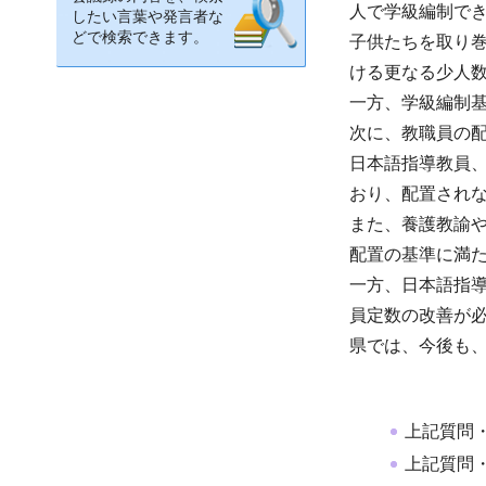
人で学級編制で
したい言葉や発言者な
どで検索できます。
子供たちを取り
ける更なる少人
一方、学級編制
次に、教職員の
日本語指導教員
おり、配置され
また、養護教諭
配置の基準に満
一方、日本語指
員定数の改善が
県では、今後も
上記質問
上記質問