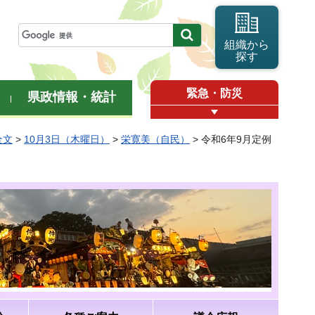
組織から
探す
緊急・防災
県政情報・統計
全文
>
10月3日（木曜日）
>
栄寛美（自民）
> 令和6年9月定例