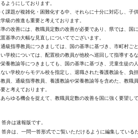
きるようにしております。
巻く課題が複雑化・困難化する中、それらに十分に対応し、子
数学級の推進も重要と考えております。
基準の改善には、教職員定数の改善が必要であり、県では、国
配置基準の大幅な見直しについてでございます。
、通級指導教員につきましては、国の基準に基づき、市町村ご
ない学校については、配置校の教員が他校へ巡回して指導する
や栄養教諭等につきましても、国の基準に基づき、児童生徒の
たない学校からモデル校を指定し、退職された養護教諭を、負
導教員、通級指導教員、養護教諭や栄養教諭等を含めた、教職
必要と考えております。
、あらゆる機会を捉えて、教職員定数の改善を国に強く要望し
・答弁は速報版です。
・答弁は、一問一答形式でご覧いただけるように編集している