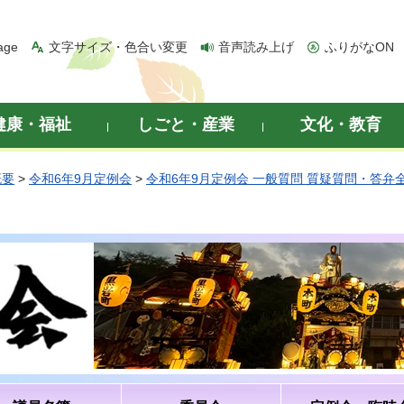
age
文字サイズ・色合い変更
音声読み上げ
ふりがなON
健康・福祉
しごと・産業
文化・教育
概要
>
令和6年9月定例会
>
令和6年9月定例会 一般質問 質疑質問・答弁