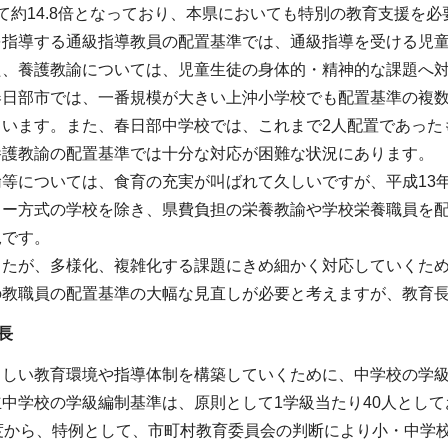
て約14.8倍となっており、本県においても特別の教育支援を
を指導する通級指導教員の配置基準では、通級指導を受ける児童
た、養護教諭については、児童生徒の身体的・精神的な課題へ
春日部市では、一番規模が大きい上沖小学校でも配置基準の複数
ています。また、春日部中学校では、これまで2人配置であった
養護教諭の配置基準では十分な対応が困難な状況にあります。
諭等については、食育の充実が叫ばれて久しいですが、平成13
ター方式の学校を除き、県費負担の栄養教諭や学校栄養職員を
況です。
したが、多様化、複雑化する課題にきめ細かく対応していくた
の教職員の配置基準の大幅な見直しが必要と考えますが、教育
長
ましい教育環境や指導体制を構築していくために、中学校の学
中学校の学級編制基準は、原則として1学級当たり40人として
度から、特例として、市町村教育委員会の判断により小・中学校