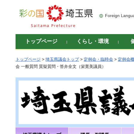
彩の国 埼玉県
Foreign Langu
トップページ
くらし・環境
トップページ
>
埼玉県議会トップ
>
定例会・臨時会
>
定例会
会 一般質問 質疑質問・答弁全文（栄寛美議員）