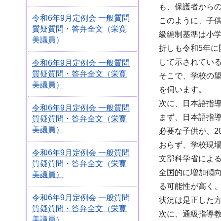
も、保護者から
令和6年9月定例会 一般質問
このように、子
質疑質問・答弁全文（栄寛
級編制基準は小学
美議員）
折しも令和5年に
して示されてい
令和6年9月定例会 一般質問
質疑質問・答弁全文（栄寛
そこで、学校の
美議員）
を伺います。
次に、日本語指
令和6年9月定例会 一般質問
まず、日本語指
質疑質問・答弁全文（栄寛
美議員）
必要な子供が、2
おらず、学校現
令和6年9月定例会 一般質問
文部科学省によ
質疑質問・答弁全文（栄寛
全国的に増加傾
美議員）
る可能性が高く
令和6年9月定例会 一般質問
状況は是正した
質疑質問・答弁全文（栄寛
次に、通級指導
美議員）