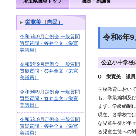
埼玉県議会トップ
議長・副議長
栄寛美（自民）
令和6年
令和6年9月定例会 一般質問
質疑質問・答弁全文（栄寛
美議員）
公立小中学校
令和6年9月定例会 一般質問
質疑質問・答弁全文（栄寛
Q 栄寛美 議員
美議員）
学校教育におい
令和6年9月定例会 一般質問
も、学級編制及
質疑質問・答弁全文（栄寛
美議員）
まず、学級編制
現在、各学校で
令和6年9月定例会 一般質問
な児童生徒が年
質疑質問・答弁全文（栄寛
る児童生徒への
美議員）