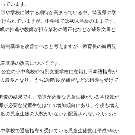
伺っています。
教師や学校に対する期待が高まっている中、埼玉県の学
下げられていますが、中学校では40人学級のままです。
学級の推進や教師が担う業務の適正化などが成果文書と
級編制基準を改善すべきと考えますが、教育長の御所見
配置基準の改善についてです。
、公立の小中高校や特別支援学校に在籍し日本語指導が
り過去最多となり、うち1割程度が補習などの指導を受けて
調査の結果でも、指導が必要な児童生徒がいる学校数が
導が必要な児童生徒は年々増加傾向にあり、今後も増え
程度の児童生徒の人数がいないと配置されないといった
中学校で通級指導を受けている児童生徒数は平成5年か