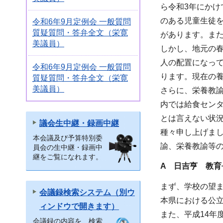
ら令和3年にかけ
のある児童生徒
令和6年9月定例会 一般質問
質疑質問・答弁全文（栄寛
があります。ま
美議員）
しかし、地元の
人の配置になっ
令和6年9月定例会 一般質問
ります。現在の
質疑質問・答弁全文（栄寛
美議員）
さらに、栄養教
内では給食セン
とは言えない状
議会生中継・録画中継
種々申し上げま
本会議及び予算特別委
諭、栄養教諭等
員会の生中継・録画中
継をご覧になれます。
A 日吉亨 教育
まず、学校の望
会議録検索システム（別ウ
本県における公立
ィンドウで開きます）
また、平成14年
会議録の内容を、検索