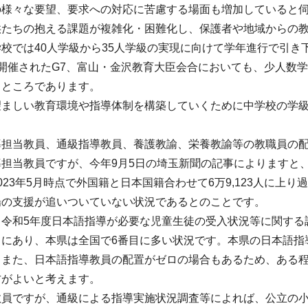
の様々な要望、要求への対応に苦慮する場面も増加していると
供たちの抱える課題が複雑化・困難化し、保護者や地域からの
校では40人学級から35人学級の実現に向けて学年進行で引き
開催されたG7、富山・金沢教育大臣会合においても、少人数
るところであります。
望ましい教育環境や指導体制を構築していくために中学校の学
導担当教員、通級指導教員、養護教諭、栄養教諭等の教職員の
導担当教員ですが、今年9月5日の埼玉新聞の記事によりますと
023年5月時点で外国籍と日本国籍合わせて6万9,123人に上
場の支援が追いついていない状況であるとのことです。
る令和5年度日本語指導が必要な児童生徒の受入状況等に関する
向にあり、本県は全国で6番目に多い状況です。本県の日本語指
、また、日本語指導教員の配置がゼロの場合もあるため、ある
方がよいと考えます。
教員ですが、通級による指導実施状況調査等によれば、公立の小