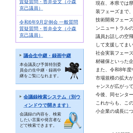
質疑質問・答弁全文（小森
現在、本県では
克己議員）
装フェーズまで
技術開発フェー
令和6年9月定例会 一般質問
ンニュートラル
質疑質問・答弁全文（小森
克己議員）
議員お話しの空
して支援してま
社会実装フェー
議会生中継・録画中継
材確保といった
本会議及び予算特別委
また、令和8年度
員会の生中継・録画中
継をご覧になれます。
市場規模の拡大
ャンスが広がっ
今後、同センタ
会議録検索システム（別ウ
これからも、こ
ィンドウで開きます）
小企業の成長に
会議録の内容を、検索
したい言葉や発言者な
どで検索できます。