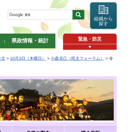
組織から
探す
緊急・防災
県政情報・統計
全文
>
10月3日（木曜日）
>
小森克己（民主フォーラム）
> 令