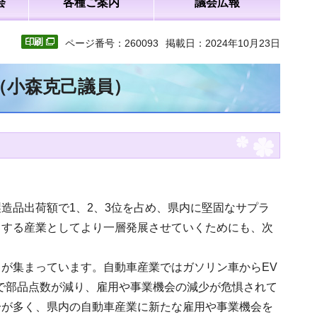
会
各種ご案内
議会広報
ページ番号：260093
掲載日：2024年10月23日
（小森克己議員）
造品出荷額で1、2、3位を占め、県内に堅固なサプラ
引する産業としてより一層発展させていくためにも、次
が集まっています。自動車産業ではガソリン車からEV
で部品点数が減り、雇用や事業機会の減少が危惧されて
分が多く、県内の自動車産業に新たな雇用や事業機会を