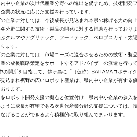
県内中小企業の次世代産業分野への進出を促すため、技術開発
、企業の状況に応じた支援を行っています。
ズの企業に対しては、今後成長が見込まれ本県の稼げる力の向
の各分野に関する技術・製品の開発に対する補助を行っており
飛ぶクルマやアグリテック、フードテック、ペロブスカイト太
いります。
ズの企業に対しては、市場ニーズに適合させるための技術・製
企業の成長戦略策定をサポートするアドバイザーの派遣を行っ
中の開所を目指して、鶴ヶ島に「（仮称）SAITAMAロボテ
が見込まれ裾野の広いロボット産業は、県内中小企業が有する
ております。
ーをロボット開発支援の拠点と位置付け、県内中小企業の参入
のように成長が有望である次世代産業分野の支援については、
つなげることができるよう積極的に取り組んでまいります。