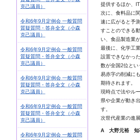
提供するほか、I
克己議員）
次に、食料品に
令和6年9月定例会 一般質問
速に広がると予
質疑質問・答弁全文（小森
すことのできる
克己議員）
い、食品製造業
最後に、化学工
令和6年9月定例会 一般質問
質疑質問・答弁全文（小森
設置できなかっ
克己議員）
数が全国2位と
易赤字の削減に
令和6年9月定例会 一般質問
期待されます。
質疑質問・答弁全文（小森
現時点で法やル
克己議員）
県や企業が動き
令和6年9月定例会 一般質問
す。
質疑質問・答弁全文（小森
次世代産業の進
克己議員）
A 大野元裕 知
令和6年9月定例会 一般質問