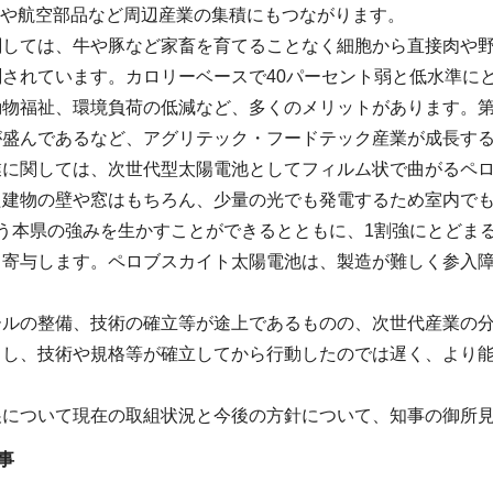
Tや航空部品など周辺産業の集積にもつながります。
関しては、牛や豚など家畜を育てることなく細胞から直接肉や
測されています。カロリーベースで40パーセント弱と低水準に
動物福祉、環境負荷の低減など、多くのメリットがあります。第
が盛んであるなど、アグリテック・フードテック産業が成長す
業に関しては、次世代型太陽電池としてフィルム状で曲がるペ
た建物の壁や窓はもちろん、少量の光でも発電するため室内で
いう本県の強みを生かすことができるとともに、1割強にとどま
も寄与します。ペロブスカイト太陽電池は、製造が難しく参入
ールの整備、技術の確立等が途上であるものの、次世代産業の
出し、技術や規格等が確立してから行動したのでは遅く、より
展について現在の取組状況と今後の方針について、知事の御所
事