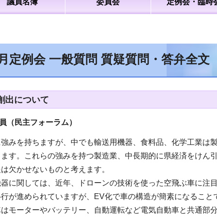
議員名簿
委員会
定例会・臨時
9月定例会 一般質問 質疑質問・答弁全文
創出について
議員（民主フォーラム）
強みを持ちますが、中でも輸送用機器、食料品、化学工業は製
します。これらの強みを持つ製造業、中長期的に県経済をけん
援は欠かせないものと考えます。
機器に関しては、近年、ドローンの技術を使った空飛ぶ車に注目
移行が進められていますが、EV化で車の構造が簡素になること
車はモーターやバッテリー、自動運転など電気自動車と共通部