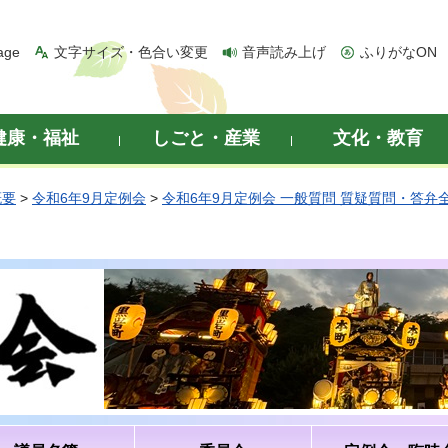
age
文字サイズ・色合い変更
音声読み上げ
ふりがなON
健康・福祉
しごと・産業
文化・教育
概要
>
令和6年9月定例会
>
令和6年9月定例会 一般質問 質疑質問・答弁
）