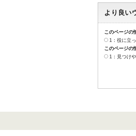
より良い
このページの
1：役に立
このページの
1：見つけ