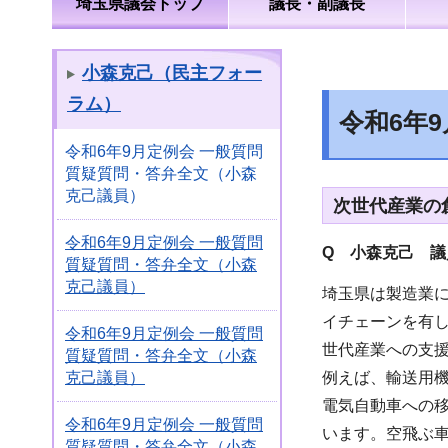
埼玉県議会トップ
議長・副議長
小森克己（民主フォー
ラム）
令和6年
令和6年9月定例会 一般質問
質疑質問・答弁全文（小森
克己議員）
次世代産業の
令和6年9月定例会 一般質問
Q 小森克己 
質疑質問・答弁全文（小森
克己議員）
埼玉県は製造業に
イチェーンを有
令和6年9月定例会 一般質問
世代産業への支
質疑質問・答弁全文（小森
例えば、輸送用
克己議員）
電気自動車への
令和6年9月定例会 一般質問
います。空飛ぶ
質疑質問・答弁全文（小森