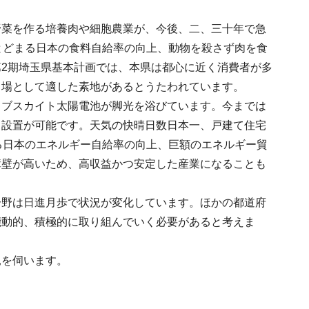
野菜を作る培養肉や細胞農業が、今後、二、三十年で急
とどまる日本の食料自給率の向上、動物を殺さず肉を食
2期埼玉県基本計画では、本県は都心に近く消費者が多
る場として適した素地があるとうたわれています。
ロブスカイト太陽電池が脚光を浴びています。今までは
も設置が可能です。天気の快晴日数日本一、戸建て住宅
る日本のエネルギー自給率の向上、巨額のエネルギー貿
障壁が高いため、高収益かつ安定した産業になることも
分野は日進月歩で状況が変化しています。ほかの都道府
能動的、積極的に取り組んでいく必要があると考えま
見を伺います。