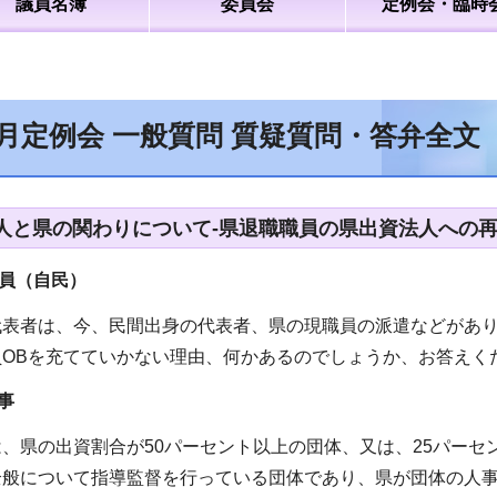
議員名簿
委員会
定例会・臨時
9月定例会 一般質問 質疑質問・答弁全文
人と県の関わりについて-県退職職員の県出資法人への再
員（自民）
代表者は、今、民間出身の代表者、県の現職員の派遣などがあ
員OBを充てていかない理由、何かあるのでしょうか、お答えく
事
、県の出資割合が50パーセント以上の団体、又は、25パー
全般について指導監督を行っている団体であり、県が団体の人