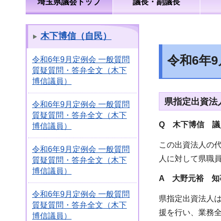
埼玉県議会トップ
議長・副議長
木下博信（自民）
令和6年
令和6年9月定例会 一般質問
質疑質問・答弁全文（木下
博信議員）
県指定出資法
令和6年9月定例会 一般質問
質疑質問・答弁全文（木下
Q 木下博信 議
博信議員）
この出資法人の
令和6年9月定例会 一般質問
人に対して県職
質疑質問・答弁全文（木下
博信議員）
A 大野元裕 知
令和6年9月定例会 一般質問
県指定出資法人は
質疑質問・答弁全文（木下
援を行い、業務
博信議員）