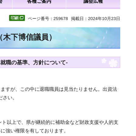
会
各種ご案内
議会広報
ページ番号：259678
掲載日：2024年10月23日
（木下博信議員）
就職の基準、方針について-
りますが、この中に退職職員は見当たりません。出資法
ださい。
セント以上で、県が継続的に補助金など財政支援や人的支
事に強い権限を有しております。