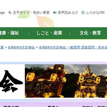
age
文字サイズ・色合い変更
音声読み上げ
ふりがなON
健康・福祉
しごと・産業
文化・教育
概要
>
令和6年9月定例会
>
令和6年9月定例会 一般質問 質疑質問・答弁