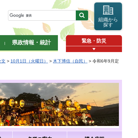
組織から
探す
緊急・防災
県政情報・統計
全文
>
10月1日（火曜日）
>
木下博信（自民）
> 令和6年9月定