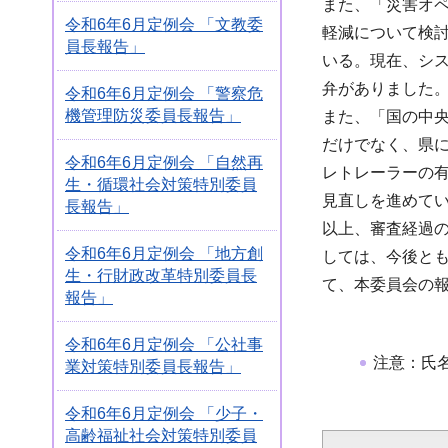
また、「災害オ
令和6年6月定例会 「文教委
軽減について検
員長報告」
いる。現在、シ
弁がありました
令和6年6月定例会 「警察危
機管理防災委員長報告」
また、「国の中
だけでなく、県
令和6年6月定例会 「自然再
レトレーラーの
生・循環社会対策特別委員
見直しを進めて
長報告」
以上、審査経過
令和6年6月定例会 「地方創
しては、今後と
生・行財政改革特別委員長
て、本委員会の
報告」
令和6年6月定例会 「公社事
注意：氏
業対策特別委員長報告」
令和6年6月定例会 「少子・
高齢福祉社会対策特別委員