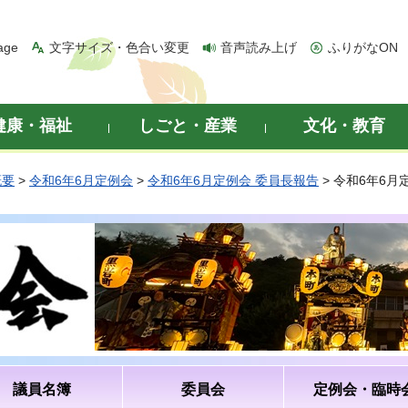
age
文字サイズ・色合い変更
音声読み上げ
ふりがなON
健康・福祉
しごと・産業
文化・教育
概要
>
令和6年6月定例会
>
令和6年6月定例会 委員長報告
> 令和6年6
議員名簿
委員会
定例会・臨時