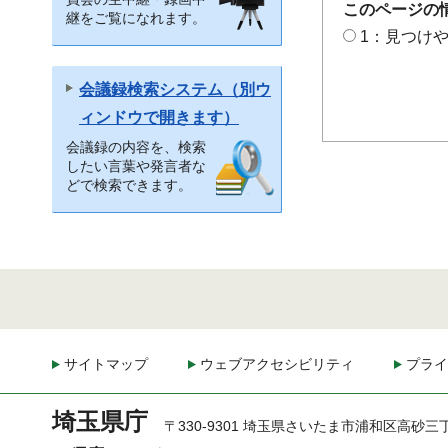
このページの
継をご覧になれます。
1：見つけ
会議録検索システム（別ウ
ィンドウで開きます）
会議録の内容を、検索
したい言葉や発言者な
どで検索できます。
サイトマップ
ウェブアクセシビリティ
プライ
埼玉県庁
〒330-9301 埼玉県さいたま市浦和区高砂三