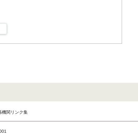
係機関リンク集
001