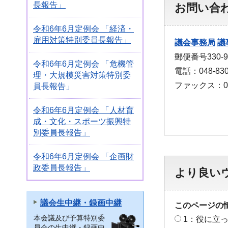
長報告」
お問い合
令和6年6月定例会 「経済・
雇用対策特別委員長報告」
議会事務局
議
郵便番号330
令和6年6月定例会 「危機管
電話：048-830
理・大規模災害対策特別委
ファックス：048
員長報告」
令和6年6月定例会 「人材育
成・文化・スポーツ振興特
別委員長報告」
令和6年6月定例会 「企画財
政委員長報告」
より良い
議会生中継・録画中継
このページの
本会議及び予算特別委
1：役に立
員会の生中継・録画中