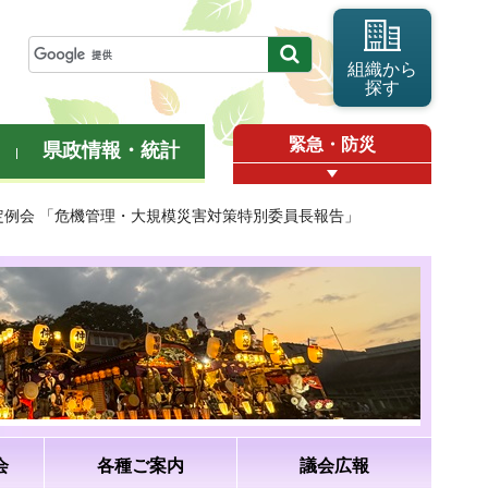
組織から
探す
緊急・防災
県政情報・統計
月定例会 「危機管理・大規模災害対策特別委員長報告」
会
各種ご案内
議会広報