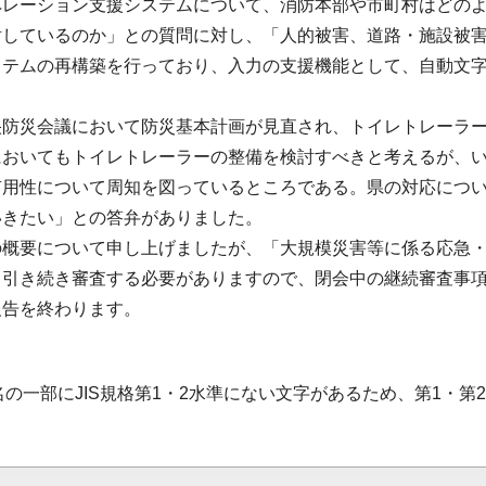
ペレーション支援システムについて、消防本部や市町村はどの
討しているのか」との質問に対し、「人的被害、道路・施設被
ステムの再構築を行っており、入力の支援機能として、自動文
。
央防災会議において防災基本計画が見直され、トイレトレーラ
においてもトイレトレーラーの整備を検討すべきと考えるが、
有用性について周知を図っているところである。県の対応につ
いきたい」との答弁がありました。
の概要について申し上げましたが、「大規模災害等に係る応急
も引き続き審査する必要がありますので、閉会中の継続審査事
報告を終わります。
名の一部にJIS規格第1・2水準にない文字があるため、第1・