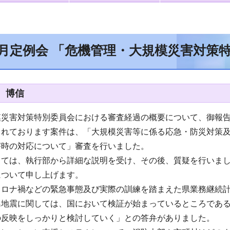
6月定例会 「危機管理・大規模災害対策
 博信
模災害対策特別委員会における審査経過の概要について、御報
されております案件は、「大規模災害等に係る応急・防災対策
害時の対応について」審査を行いました。
しては、執行部から詳細な説明を受け、その後、質疑を行いま
について申し上げます。
コロナ禍などの緊急事態及び実際の訓練を踏まえた県業務継続
島地震に関しては、国において検証が始まっているところであ
の反映をしっかりと検討していく」との答弁がありました。