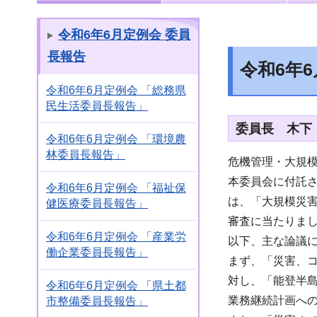
令和6年6月定例会 委員
長報告
令和6年
令和6年6月定例会 「総務県
民生活委員長報告」
委員長 木下
令和6年6月定例会 「環境農
林委員長報告」
危機管理・大規
本委員会に付託
令和6年6月定例会 「福祉保
は、「大規模災
健医療委員長報告」
審査に当たりま
令和6年6月定例会 「産業労
以下、主な論議
働企業委員長報告」
まず、「災害、
対し、「能登半
令和6年6月定例会 「県土都
業務継続計画へ
市整備委員長報告」