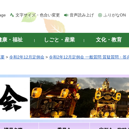
age
文字サイズ・色合い変更
音声読み上げ
ふりがなON
健康・福祉
しごと・産業
文化・教育
概要
>
令和2年12月定例会
>
令和2年12月定例会 一般質問 質疑質問・答