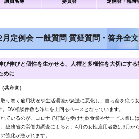
議員名簿
委員会
定例会・臨時
12月定例会 一般質問 質疑質問・答弁全
伸び伸びと個性を生かせる、人権と多様性を大切にする社
ために
員（共産党）
取り巻く雇用状況や生活環境が急激に悪化し、自ら命を絶つ女性
です。DV相談件数も昨年を上回るペースとなっています。
されているのが、コロナで打撃を受けた飲食業やサービス業に
。総務省の労働力調査によると、4月の女性雇用者数は3月から
援の強化が急がれます。