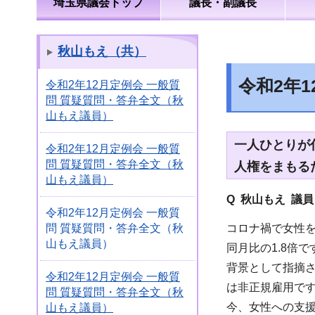
埼玉県議会トップ
議長・副議長
秋山もえ（共）
令和2年
令和2年12月定例会 一般質
問 質疑質問・答弁全文（秋
山もえ議員）
一人ひとりが
令和2年12月定例会 一般質
問 質疑質問・答弁全文（秋
人権をまもる
山もえ議員）
Q 秋山もえ 議
令和2年12月定例会 一般質
コロナ禍で女性を
問 質疑質問・答弁全文（秋
山もえ議員）
同月比の1.8倍
背景として指摘
令和2年12月定例会 一般質
は非正規雇用です
問 質疑質問・答弁全文（秋
今、女性への支
山もえ議員）