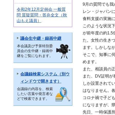
9月の質問でも
令和2年12月定例会 一般質
レン・ジャパン
問 質疑質問・答弁全文（秋
食料支援の実施
山もえ議員）
このような状況下で
が前年度の約1.
議会生中継・録画中継
た。女性の生き
本会議及び予算特別委
ます。しかしなが
員会の生中継・録画中
そこで、知事に伺
継をご覧になれます。
めます。
また、相談員の
会議録検索システム（別ウ
また、DV証明が
ィンドウで開きます）
しか設置されてい
会議録の内容を、検索
はなりません。
したい言葉や発言者な
コロナ禍で子ど
どで検索できます。
になりますが、
先日、一時保護