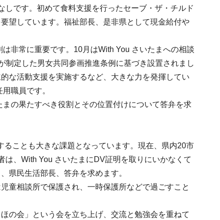
なしです。初めて食料支援を行ったセーブ・ザ・チルド
を要望しています。福祉部長、是非県として現金給付や
非常に重要です。10月はWith You さいたまへの相談
埼玉県が制定した男女共同参画推進条例に基づき設置されまし
主的な活動支援を実施するなど、大きな力を発揮してい
度任用職員です。
さいたまの果たすべき役割とその位置付けについて答弁を求
することも大きな課題となっています。現在、県内20市
、With You さいたまにDV証明を取りにいかなくて
て、県民生活部長、答弁を求めます。
は児童相談所で保護され、一時保護所などで過ごすこと
ちほの会」という会を立ち上げ、交流と勉強会を重ねて