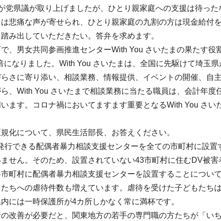
我が党県議が取り上げましたが、ひとり親家庭への支援は待った
には悲痛な声が寄せられ、ひとり親家庭の九割の方は現金給付
に踏み出していただきたい。答弁を求めます。
、男女共同参画推進センターWith You さいたまの果たす役割は
5倍になりました。With You さいたまは、全国に先駆けて
づらさに寄り添い、相談業務、情報提供、イベントの開催、自
ら、With You さいたまで相談業務に当たる職員は、会計年
います。コロナ禍においてますます重要となるWith You 
正規化について、県民生活部長、お答えください。
発行できる配偶者暴力相談支援センターを全ての市町村に設置
ません。そのため、設置されていない43市町村に住むDV被害者は
各市町村に配偶者暴力相談支援センターを設置することについ
もたちへの虐待件数も増えています。虐待を受けた子どもたち
県内には一時保護所が4カ所しかなく常に満杯です。
所の改善が必要だと、関東地方の若手の専門職の方たちが「い