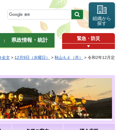
組織から
探す
緊急・防災
県政情報・統計
弁全文
>
12月9日（水曜日）
>
秋山もえ（共）
> 令和2年12月定