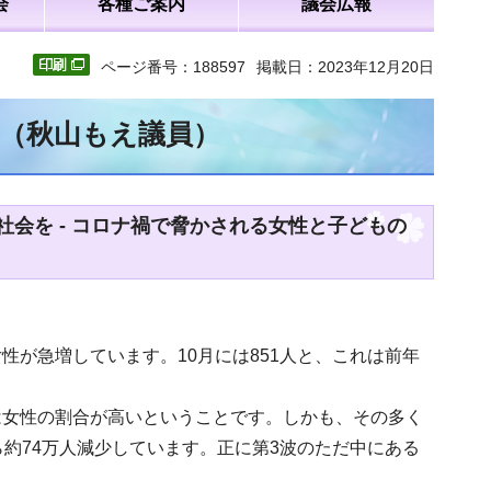
会
各種ご案内
議会広報
ページ番号：188597
掲載日：2023年12月20日
文（秋山もえ議員）
会を - コロナ禍で脅かされる女性と子どもの
が急増しています。10月には851人と、これは前年
は女性の割合が高いということです。しかも、その多く
約74万人減少しています。正に第3波のただ中にある