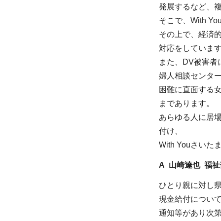
発展するなど、
そこで、With
その上で、経済
対応をしていま
また、DV被害者
婦人相談センタ
困難に直面する女
まであります。
あらゆる人に居
付け、
With You
A 山崎達也 福
ひとり親に対し
現金給付につい
通知等があり次