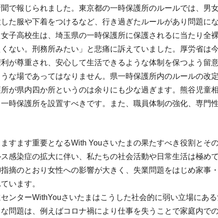
新聞で報じられました。東京都の一時保護所のルールでは、男
意した服や下着をつけるなど、行き過ぎたルールがあり問題に
た女子高校生は、埼玉県の一時保護所に保護されるに当たり全
たくない。刑務所みたい」と悲痛に訴えていました。厚労省は今
権利が尊重され、安心して生活できるような体制を保つよう留
ような場であってはなりません。県一時保護所内のルールの改
護所が県内四か所というのは余りにも少な過ぎます。熊谷児童相
る一時保護所を設置すべきです。また、職員体制の強化、専門
ますます重要となるWith Youさいたまの果たすべき役割と
ルス感染症の拡大に伴い、私たちの社会活動や日常生活は極め
御指摘のとおり女性への影響が大きく、失業問題をはじめ家事・
れています。
センターWithYouさいたまはこうした社会的に弱い立場にあ
々な問題は、例えばコロナ禍により仕事を失うことで家庭内での