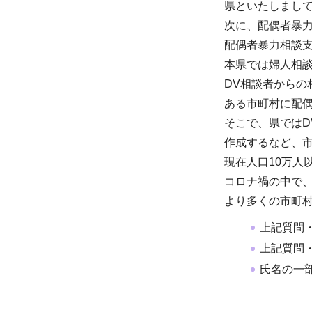
県といたしまし
次に、配偶者暴
配偶者暴力相談支
本県では婦人相談
DV相談者から
ある市町村に配
そこで、県では
作成するなど、
現在人口10万人
コロナ禍の中で、
より多くの市町
上記質問
上記質問
氏名の一