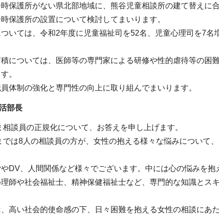
一時保護所がない県北部地域に、熊谷児童相談所の建て替えに
一時保護所の設置について検討してまいります。
ついては、令和2年度に児童福祉司を52名、児童心理司を7
。
蓄積については、医師等の専門家による研修や性的虐待等の困
ます。
職員体制の強化と専門性の向上に取り組んでまいります。
生活部長
さいたま相談員の正規化について、お答えを申し上げます。
 さいたまでは8人の相談員の方が、女性の抱える様々な悩みについて
労やDV、人間関係など様々でございます。中には心の悩みを抱
心理師や社会福祉士、精神保健福祉士など、専門的な知識とス
は、高い社会的使命感の下、日々困難を抱える女性の相談にあ