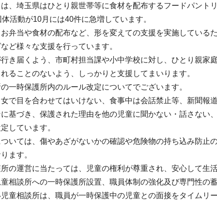
ては、埼玉県はひとり親世帯等に食材を配布するフードパントリ
団体活動が10月には40件に急増しています。
、お弁当や食材の配布など、形を変えての支援を実施している
グなど様々な支援を行っています。
が行き届くよう、市町村担当課や小中学校に対し、ひとり親家
されることのないよう、しっかりと支援してまいります。
所の一時保護所内のルール改定についてでございます。
男女で目を合わせてはいけない、食事中は会話禁止等、新聞報
ンに基づき、保護された理由を他の児童に聞かない・話さない
設定しています。
については、傷やあざがないかの確認や危険物の持ち込み防止
おります。
護所の運営に当たっては、児童の権利が尊重され、安心して生
児童相談所への一時保護所設置、職員体制の強化及び専門性の
い児童相談所は、職員が一時保護中の児童との面接をタイムリ