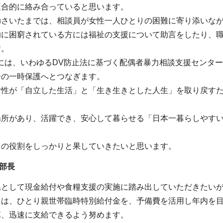
複合的に絡み合っていると思います。
 Youさいたまでは、相談員が女性一人ひとりの困難に寄り添い
的に困窮されている方には福祉の支援について助言をしたり、
す。
には、いわゆるDV防止法に基づく配偶者暴力相談支援センタ
ーの一時保護へとつなぎます。
性が「自立した生活」と「生き生きとした人生」を取り戻すための
場所があり、活躍でき、安心して暮らせる「日本一暮らしやす
さいたまの役割をしっかりと果していきたいと思います。
祉部長
県として現金給付や食糧支援の実施に踏み出していただきたい
ては、ひとり親世帯臨時特別給付金を、予備費を活用し年内を
第、迅速に支給できるよう努めます。