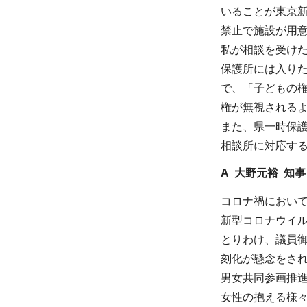
いることが東京
禁止で施設が用
私が相談を受け
保護所には入り
で、「子どもの
権が無視される
また、県一時保
相談所に対応す
A 大野元裕 知事
コロナ禍において
新型コロナウイ
とりわけ、議員
刻化が懸念をさ
男女共同参画推進
女性の抱える様