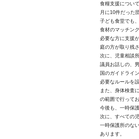
食糧支援につい
月に10件だった
子ども食堂でも
食材のマッチン
必要な方に支援
庭の方が取り残
次に、児童相談
議員お話しの、
国のガイドライ
必要なルールを
また、身体検査
の範囲で行って
今後も、一時保
次に、すべての
一時保護所のな
あります。