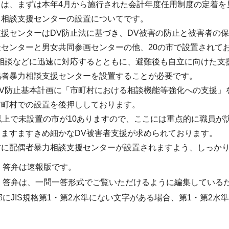
ては、まずは本年4月から施行された会計年度任用制度の定着を
力相談支援センターの設置についてです。
援センターはDV防止法に基づき、DV被害の防止と被害者の
センターと男女共同参画センターの他、20の市で設置されて
の相談などに迅速に対応するとともに、避難後も自立に向けた支
偶者暴力相談支援センターを設置することが必要です。
DV防止基本計画に「市町村における相談機能等強化への支援」
市町村での設置を後押ししております。
以上で未設置の市が10ありますので、ここには重点的に職員
ますますきめ細かなDV被害者支援が求められております。
村に配偶者暴力相談支援センターが設置されますよう、しっか
・答弁は速報版です。
・答弁は、一問一答形式でご覧いただけるように編集している
部にJIS規格第1・第2水準にない文字がある場合、第1・第2