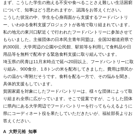
まず、こうした学生の抱える不安や食べることさえ難しい生活困窮
について、知事はどう思われますか、認識をお答えください。
こうした状況の中、学生を心身両面から支援するフードパントリ
ー、いわゆる食料支援プロジェクトが各地で取り組まれています。
私の地元の東川口駅近くで行われたフードパントリーに参加させて
もらいました。主催団体の日本民主青年同盟は、全国32都道府県で
約300回、大学周辺の公園や公民館、駅前等を利用して食料品や日
用品等を無料で配布する緊急食料支援に取り組んでいます。
埼玉県の民青は11月末時点で延べ20回以上、フードパントリーに取
り組み、900食分、1.8トンの米を配布してきました。費用は県民か
らの温かい寄附だそうです。食料を配る一方で、その悩みを聞き、
具体的支援もしています。
貧困家庭を対象にしたフードパントリーは、様々な団体によって取
り組まれ全県に広がっています。そこで提案ですが、こうした団体
に県内にある大学周辺でフードパントリーを行ってもらえるように
県にコーディネート役を果たしていただきたいが、福祉部長よりお
答えください。
A 大野元裕 知事