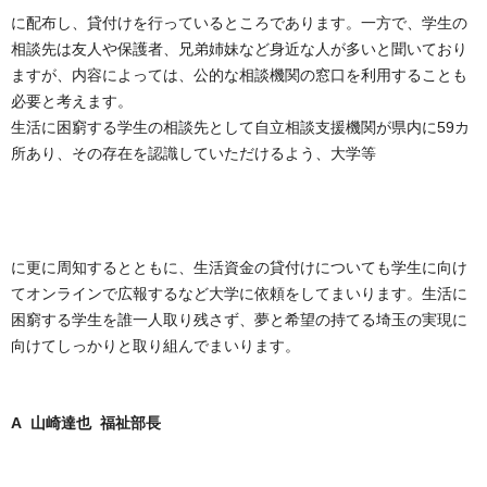
に配布し、貸付
け
を行っている
ところで
ありま
す。
一方で、学生の
相談先は友人や保護者、兄弟姉妹など身近な人が多いと聞いており
ますが、内容によっては、公的な相談機関の窓口を利用することも
必要と考えます。
生活に困窮する学生の相談先として自立相談支援機関が県内に59カ
所あり、その存在を認識していただけるよう、大学
等
に更に周知
すると
とも
に、生活資金
の
貸付けについても学生
に
向け
て
オンライン
で
広報
するなど大学に
依頼
を
してまいります。
生活に
困窮する学生を誰一人取り残さず、夢と希望の持てる埼玉の実現に
向けてしっかりと取り組んでまいります。
A 山崎達也 福祉部長