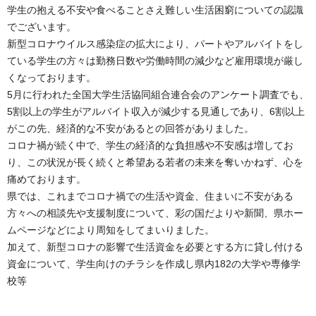
学生の抱える不安や食べることさえ難しい生活困窮についての認識
でございます。
新型コロナウイルス感染症の拡大により、パートやアルバイトをし
ている学生の方々は勤務日数や労働時間の減少など雇用環境が厳し
くなっております。
5月に行われた全国大学生活協同組合連合会のアンケート調査でも、
5割以上の学生がアルバイト収入が減少する見通しであり、6割以上
がこの先、経済的な不安があるとの回答がありました。
コロナ禍が続く中で、学生の経済的な負担感や不安感は増してお
り、この状況が長く続くと希望ある若者の未来を奪いかねず、心を
痛めております。
県では、これまでコロナ禍での生活や資金、住まいに不安がある
方々への相談先や支援制度について、彩の国だよりや新聞、県ホー
ムページなどにより周知をしてまいりました。
加えて、新型コロナの影響で生活資金を必要とする方に貸し付ける
資金について、学生向けのチラシを作成し県内182の大学や専修学
校
等