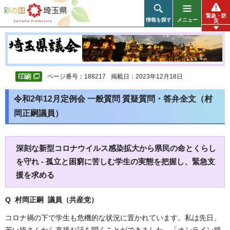
彩の国 埼玉県
緊急・防
情報を探す
メニュー
災
ページ番号：188217
掲載日：2023年12月18日
令和2年12月定例会 一般質問 質疑質問・答弁全文（村
岡正嗣議員）
深刻な新型コロナウイルス感染拡大から県民の命とくらし
を守れ - 孤立と困窮に苦しむ学生の実態を把握し、緊急支
援を求める
Q 村岡正嗣 議員（共産党
）
コロナ禍の下で学生も危機的な状況に置かれています。私は先日、
若い皆さんから直接お話を聞くことができました。「オンライン授