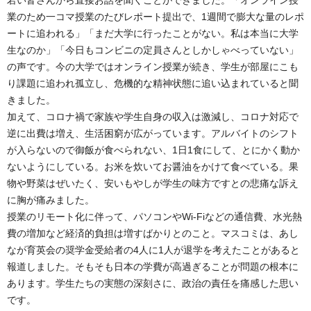
業のため一コマ授業のたびレポート提出で、1週間で膨大な量のレポ
ートに追われる」「まだ大学に行ったことがない。私は本当に大学
生なのか」「今日もコンビニの定員さんとしかしゃべっていない」
の声です。今の大学ではオンライン授業が続き、学生が部屋にこも
り課題に追われ孤立し、危機的な精神状態に追い込まれていると聞
きました。
加えて、コロナ禍で家族や学生自身の収入は激減し、コロナ対応で
逆に出費は増え、生活困窮が広がっています。アルバイトのシフト
が入らないので御飯が食べられない、1日1食にして、とにかく動か
ないようにしている。お米を炊いてお醤油をかけて食べている。果
物や野菜はぜいたく、安いもやしが学生の味方ですとの悲痛な訴え
に胸が痛みました。
授業のリモート化に伴って、パソコンやWi-Fiなどの通信費、水光熱
費の増加など経済的負担は増すばかりとのこと。マスコミは、あし
なが育英会の奨学金受給者の4人に1人が退学を考えたことがあると
報道しました。そもそも日本の学費が高過ぎることが問題の根本に
あります。学生たちの実態の深刻さに、政治の責任を痛感した思い
です。