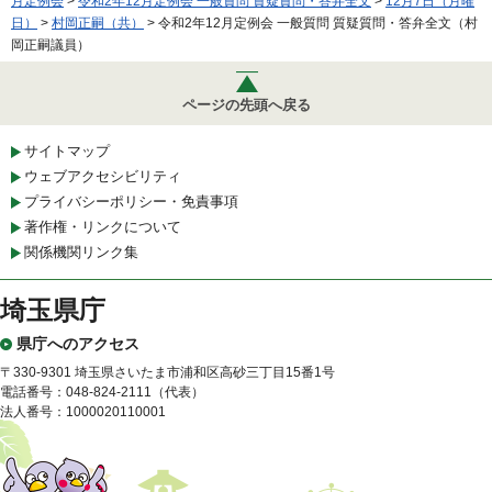
月定例会
>
令和2年12月定例会 一般質問 質疑質問・答弁全文
>
12月7日（月曜
日）
>
村岡正嗣（共）
> 令和2年12月定例会 一般質問 質疑質問・答弁全文（村
岡正嗣議員）
ページの先頭へ戻る
サイトマップ
ウェブアクセシビリティ
プライバシーポリシー・免責事項
著作権・リンクについて
関係機関リンク集
埼玉県庁
県庁へのアクセス
〒330-9301 埼玉県さいたま市浦和区高砂三丁目15番1号
電話番号：048-824-2111（代表）
法人番号：1000020110001