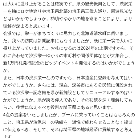
は大いに盛り上がることは確実です。県の観光振興として、渋沢栄
一を軸にロケ地巡りや埼玉県北部の埼玉県三偉人巡り、周遊観光な
どはいかがでしょうか。功績やゆかりの地を巡ることにより、より
理解が深まると思います。
会派では、栄一がまちづくりに尽力した北海道清水町に伺いまし
た。我々の訪問は新聞記事にもなりましたが、既に栄一翁で大いに
盛り上がっていました。お札になるのは2024年の上期ですから、そ
れに合わせて渋沢栄一ゆかりの市町村や関係団体などが大集合し、
新1万円札発行記念のビッグイベントを開催するのはいかがでしょう
か。
また、日本の渋沢栄一なのですから、日本遺産に登録を考えてはい
かがでしょうか。さらには、現在、深谷市にある公民館に併設され
ている渋沢栄一記念館を県が新施設としてリニューアルするのはい
かがでしょうか。県が誇る偉人であり、その功績を深く理解しても
らい、後世に伝えるべき役割が埼玉県にあると思います。
4点の提案をいたしましたが、ブームに乗っていくことはもちろんの
こと、埼玉県が渋沢栄一の功績を一過性で終わらせることなく後世
に伝えるべき、そして、それは埼玉県の地域経済に貢献すると考え
ます。