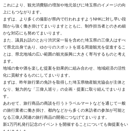
これにより、観光消費額の増加や地元並びに埼玉県のイメージの向
上にもつながります。
まずは、より多くの撮影が県内で行われますようNHKに対し早い段
階から強く働き掛けてまいりますとともに、制作担当者とのきめ細
かな対応にも努めてまいります。
また、議員お話のとおり渋沢栄一翁を含めた埼玉県の三偉人はすべ
て県北出身であり、ゆかりのスポットを巡る周遊観光を促進するこ
とは、県北地域の広い範囲の観光振興に大きく寄与するものと考え
ます。
地域の食や酒を楽しむ提案を効果的に組み合わせ、地域経済の活性
化に貢献するものにしてまいります。
まずは、昨年旅行業の免許を取得した埼玉県物産観光協会が主体と
なり、魅力的な「三偉人巡り」の企画・提案に取り組んでまいりま
す。
あわせて、旅行商品の商談を行うトラベルマートなどを通じて一般
の旅行業者に働き掛け、都内などから多くの来訪者の参加が可能と
なる三偉人関連の旅行商品の開発につなげてまいります。
新1万円札発行記念のイベントを開催することについても御提案をい