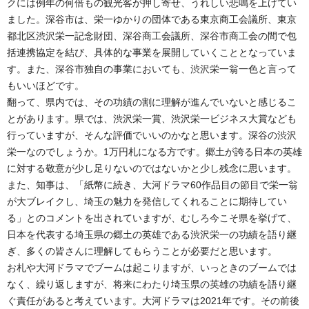
クには例年の何倍もの観光客が押し寄せ、うれしい悲鳴を上げてい
ました。深谷市は、栄一ゆかりの団体である東京商工会議所、東京
都北区渋沢栄一記念財団、深谷商工会議所、深谷市商工会の間で包
括連携協定を結び、具体的な事業を展開していくこととなっていま
す。また、深谷市独自の事業においても、渋沢栄一翁一色と言って
もいいほどです。
翻って、県内では、その功績の割に理解が進んでいないと感じるこ
とがあります。県では、渋沢栄一賞、渋沢栄一ビジネス大賞なども
行っていますが、そんな評価でいいのかなと思います。深谷の渋沢
栄一なのでしょうか。1万円札になる方です。郷土が誇る日本の英雄
に対する敬意が少し足りないのではないかと少し残念に思います。
また、知事は、「紙幣に続き、大河ドラマ60作品目の節目で栄一翁
が大ブレイクし、埼玉の魅力を発信してくれることに期待してい
る」とのコメントを出されていますが、むしろ今こそ県を挙げて、
日本を代表する埼玉県の郷土の英雄である渋沢栄一の功績を語り継
ぎ、多くの皆さんに理解してもらうことが必要だと思います。
お札や大河ドラマでブームは起こりますが、いっときのブームでは
なく、繰り返しますが、将来にわたり埼玉県の英雄の功績を語り継
ぐ責任があると考えています。大河ドラマは2021年です。その前後