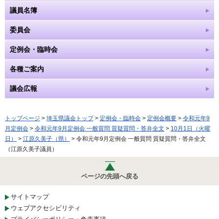
議員名簿
委員会
定例会・臨時会
各種ご案内
議会広報
トップページ
>
埼玉県議会トップ
>
定例会・臨時会
>
定例会概要
>
令和元年9
月定例会
>
令和元年9月定例会 一般質問 質疑質問・答弁全文
>
10月1日（火曜
日）
>
江原久美子（県）
> 令和元年9月定例会 一般質問 質疑質問・答弁全文
（江原久美子議員）
ページの先頭へ戻る
サイトマップ
ウェブアクセシビリティ