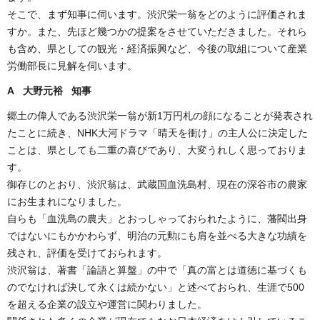
そこで、まず知事に伺います。渋沢栄一翁をどのように評価されま
すか。また、先ほど幾つかの提案をさせていただきました。それら
も含め、県としての観光・経済振興など、今後の取組について産業
労働部長に見解を伺います。
A 大野元裕 知事
郷土の偉人である渋沢栄一翁が新1万円札の顔になることが発表され
たことに続き、NHK大河ドラマ「晴天を衝け」の主人公に決定した
ことは、県としても二重の喜びであり、大変うれしく思っておりま
す。
御存じのとおり、渋沢翁は、武蔵国血洗島村、現在の深谷市の農家
にお生まれになりました。
自らも「血洗島の農夫」とおっしゃっておられたように、藩閥出身
ではないにもかかわらず、明治の元勲にも肩を並べる大きな功績を
残され、評価を受けておられます。
渋沢翁は、著書「論語と算盤」の中で「真の富とは道徳に基づくも
のでなければ決して永くは続かない」と述べておられ、生涯で500
を超える企業の設立や運営に関わりました。