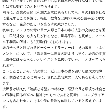
関係された多くの企業が現在でもなお日本経済をけん引しているこ
とは皆様御存じのとおりであります。
同時に、企業の目的は利潤の追求にあるとしても、その利益を社会
に還元することを訴え、福祉、教育など約600もの公益事業に尽力
するなど、企業のあるべき姿を求め続けました。
晩年は、アメリカの青い目の人形と日本の市松人形の交換などを通
じ、民間外交にも力を注がれるなど、世界平和にも貢献し、ノーベ
ル平和賞の候補にも2度選ばれておられます。
経営学の父と呼ばれるピーター・ドラッカーは、その著書「マネジ
メント」において、「渋沢栄一は世界の誰よりも早く、経営の本質
は責任にほかならないということを見抜いていた。」と述べておら
れます。
こうしたことから、渋沢翁は、近代日本の礎を築いた最大の指導
者、実践者であると同時に、優れた思想家の一人であると考えてい
ます。
渋沢翁が唱えた「論語と算盤」の精神は、経済成長と環境や社会と
の調和を図るSDGsの精神そのものであると同時に、コンプライア
ンスを含む社会における企業の役割を体現していると考えていま
す。