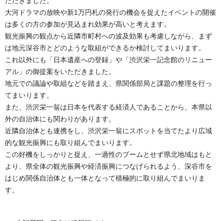
ただきました。
大河ドラマの放映や新1万円札の発行の機会を捉えたイベントの開催
は多くの方の参加が見込まれ効果が高いと考えます。
観光振興の観点から近隣市町村への波及効果も考慮しながら、まず
は地元深谷市とどのような取組ができるか検討してまいります。
これ以外にも「日本遺産への登録」や「渋沢栄一記念館のリニュー
アル」の御提案をいただきました。
地元での議論や取組などを踏まえ、県関係部局と課題の整理を行っ
てまいります。
また、渋沢栄一翁は日本を代表する経済人であることから、本県以
外の自治体にも関わりがあります。
近隣自治体とも連携をし、渋沢栄一翁にスポットを当てたより広域
的な観光振興にも取り組んでまいります。
この好機をしっかりと捉え、一過性のブームとせず県北地域はもと
より、県全体の観光振興や経済振興につなげられるよう、深谷市を
はじめ関係自治体とも一体となって積極的に取り組んでまいりま
す。