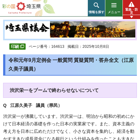
彩の国 埼玉県
緊急・防
情報を探す
メニュー
災
ページ番号：164613
掲載日：2025年10月8日
令和元年9月定例会 一般質問 質疑質問・答弁全文（江原
久美子議員）
渋沢栄一をブームで終わらせないについて
Q 江原久美子 議員（県民
）
渋沢栄一が沸騰しています。渋沢栄一は、明治から昭和の初めにか
けて日本経済の基礎を作った日本の実業家です。また、資本主義の
考え方を日本に広めただけでなく、小さな資本を集約し、経済を動
かす大きな成長資金になる銀行という仕組みを作ったことも大きな