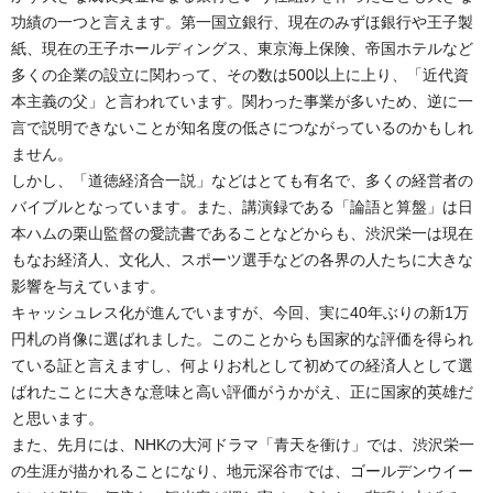
功績の一つと言えます。第一国立銀行、現在のみずほ銀行や王子製
紙、現在の王子ホールディングス、東京海上保険、帝国ホテルなど
多くの企業の設立に関わって、その数は500以上に上り、「近代資
本主義の父」と言われています。関わった事業が多いため、逆に一
言で説明できないことが知名度の低さにつながっているのかもしれ
ません。
しかし、「道徳経済合一説」などはとても有名で、多くの経営者の
バイブルとなっています。また、講演録である「論語と算盤」は日
本ハムの栗山監督の愛読書であることなどからも、渋沢栄一は現在
もなお経済人、文化人、スポーツ選手などの各界の人たちに大きな
影響を与えています。
キャッシュレス化が進んでいますが、今回、実に40年ぶりの新1万
円札の肖像に選ばれました。このことからも国家的な評価を得られ
ている証と言えますし、何よりお札として初めての経済人として選
ばれたことに大きな意味と高い評価がうかがえ、正に国家的英雄だ
と思います。
また、先月には、NHKの大河ドラマ「青天を衝け」では、渋沢栄一
の生涯が描かれることになり、地元深谷市では、ゴールデンウイー