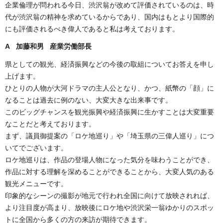
企業倫理が問われる今日、渋沢翁が改めて評価されているのは、時
代が渋沢翁の精神を求めているからであり、国内はもとより国際的
にも評価されるべき偉人であると私は考えております。
A 加藤和男 産業労働部長
県としての観光、経済振興などの今後の取組についてお答えを申し
上げます。
ひとりの人物が大河ドラマの主人公となり、かつ、紙幣の「顔」に
なることは過去に例のない、大変大きな出来事です。
このビッグチャンスを観光振興や経済振興に生かすことは大変重要
なことだと考えております。
まず、議員御提案の「ロケ地巡り」や「埼玉県の三偉人巡り」につ
いてでございます。
ロケ地巡りは、作品の登場人物になった気分を味わうことができ、
作品に対する理解を深めることができることから、大変人気のある
観光メニューです。
印象的なシーンの撮影が地元で行われ全国に向けて放映されれば、
より注目度が高まり、放映後にロケ地や渋沢栄一翁ゆかりのスポッ
トに全国から多くの方の来訪が期待できます。