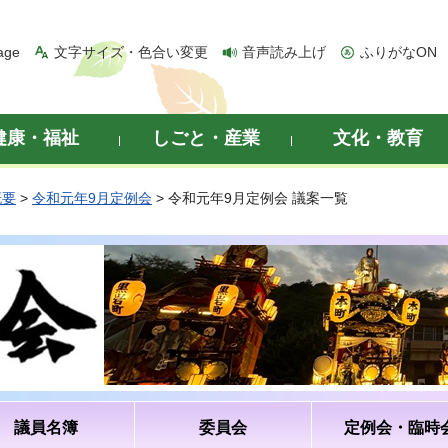
age
文字サイズ・色合い変更
音声読み上げ
ふりがなON
健康・福祉
しごと・産業
文化・教育
概要
>
令和元年9月定例会
> 令和元年9月定例会 議案一覧
議員名簿
委員会
定例会・臨時