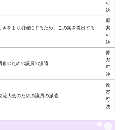
可
決
原
ときをより明確にするため、この案を提出する
案
可
決
原
案
調査のための議員の派遣
可
決
原
案
交流大会のための議員の派遣
可
決