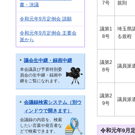
7号
規則
書・決議
令和元年9月定例会 請願
議第1
埼玉県
令和元年9月定例会 主要会
8号
る規程
派から
議会生中継・録画中継
議第2
議員派
本会議及び予算特別委
8号
員会の生中継・録画中
継をご覧になれます。
議第2
議員派
会議録検索システム（別ウ
9号
ィンドウで開きます）
会議録の内容を、検索
したい言葉や発言者な
令和元年9月
どで検索できます。