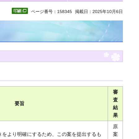
ページ番号：158345
掲載日：2025年10月6日
審
査
要旨
結
果
原
きをより明確にするため、この案を提出するも
案