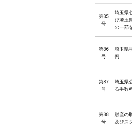
埼玉県
第85
び埼玉
号
の一部
第86
埼玉県
号
例
第87
埼玉県
号
る手数
第88
財産の
号
及びス