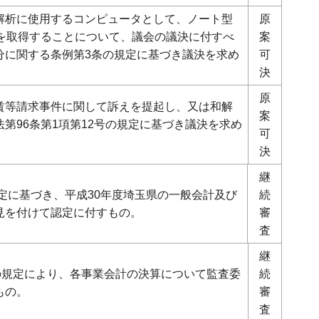
解析に使用するコンピュータとして、ノート型
原
台を取得することについて、議会の議決に付すべ
案
分に関する条例第3条の規定に基づき議決を求め
可
決
原
賃等請求事件に関して訴えを提起し、又は和解
案
第96条第1項第12号の規定に基づき議決を求め
可
決
継
規定に基づき、平成30年度埼玉県の一般会計及び
続
見を付けて認定に付すもの。
審
査
継
の規定により、各事業会計の決算について監査委
続
もの。
審
査