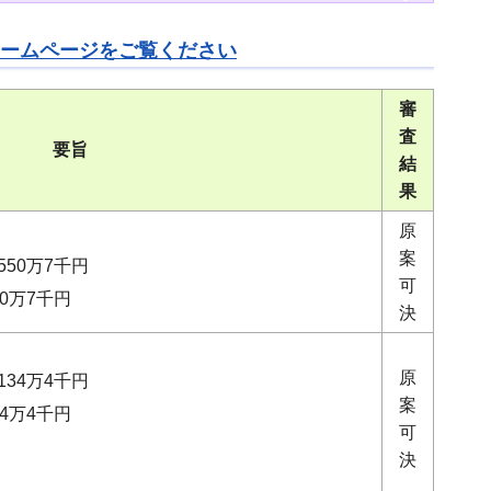
ームページをご覧ください
審
査
要旨
結
果
原
案
50万7千円
可
50万7千円
決
原
34万4千円
案
34万4千円
可
決