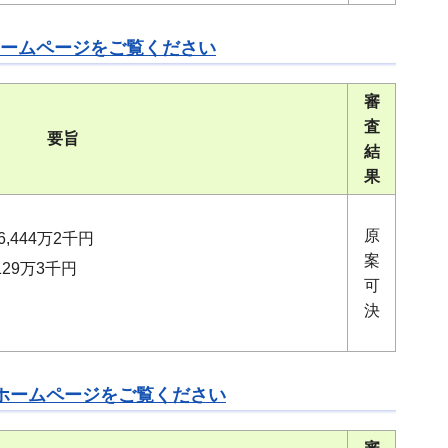
ームページをご覧ください
審
査
要旨
結
果
原
,444万2千円
案
29万3千円
可
決
ホームページをご覧ください