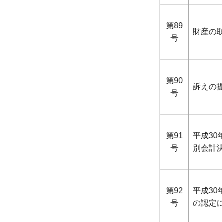
第89
財産の
号
第90
訴えの
号
第91
平成3
号
別会計
第92
平成3
号
の認定