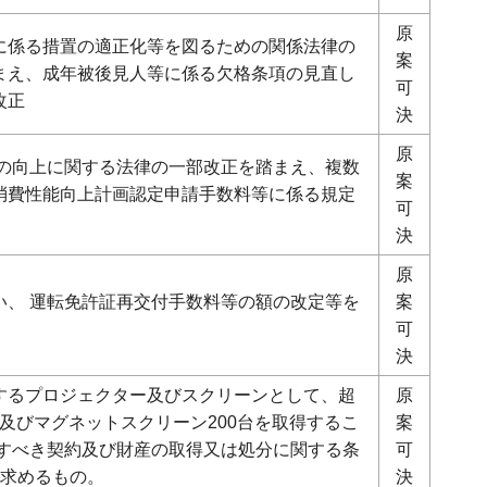
原
に係る措置の適正化等を図るための関係法律の
案
まえ、成年被後見人等に係る欠格条項の見直し
可
改正
決
原
能の向上に関する法律の一部改正を踏まえ、複数
案
消費性能向上計画認定申請手数料等に係る規定
可
決
原
い、 運転免許証再交付手数料等の額の改定等を
案
可
決
するプロジェクター及びスクリーンとして、超
原
台及びマグネットスクリーン200台を取得するこ
案
付すべき契約及び財産の取得又は処分に関する条
可
を求めるもの。
決