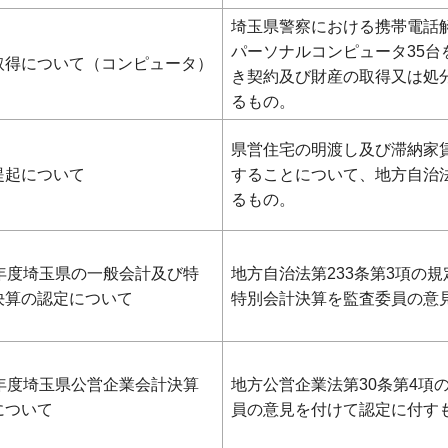
埼玉県警察における携帯電話
パーソナルコンピュータ35
取得について（コンピュータ）
き契約及び財産の取得又は処
るもの。
県営住宅の明渡し及び滞納家
提起について
することについて、地方自治法
るもの。
0年度埼玉県の一般会計及び特
地方自治法第233条第3項の
決算の認定について
特別会計決算を監査委員の意
0年度埼玉県公営企業会計決算
地方公営企業法第30条第4項
について
員の意見を付けて認定に付す