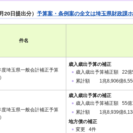
月20日提出分）
予算案・条例案の全文は埼玉県財政課ホ
件名
歳入歳出予算の補正
年度埼玉県一般会計補正予算
歳入歳出予算補正額 22億5
）
累計額 1兆8,906億6,5
歳入歳出予算の補正
歳入歳出予算補正額 55億1
年度埼玉県一般会計補正予算
累計額 1兆8,939億6,1
）
地方債の補正
変更 4件