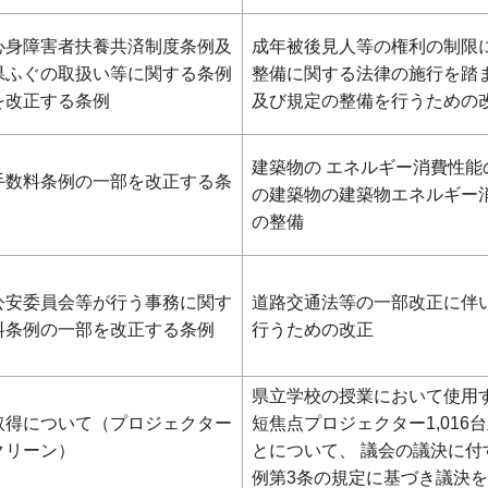
心身障害者扶養共済制度条例及
成年被後見人等の権利の制限
県ふぐの取扱い等に関する条例
整備に関する法律の施行を踏
を改正する条例
及び規定の整備を行うための
建築物の エネルギー消費性
手数料条例の一部を改正する条
の建築物の建築物エネルギー
の整備
公安委員会等が行う事務に関す
道路交通法等の一部改正に伴
料条例の一部を改正する条例
行うための改正
県立学校の授業において使用
取得について（プロジェクター
短焦点プロジェクター1,016
クリーン）
とについて、 議会の議決に
例第3条の規定に基づき議決