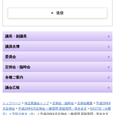
送信
議長・副議長
議員名簿
委員会
定例会・臨時会
各種ご案内
議会広報
トップページ
>
埼玉県議会トップ
>
定例会・臨時会
>
定例会概要
>
平成29年6
月定例会
>
平成29年6月定例会 一般質問 質疑質問・答弁全文
>
6月27日（火曜
日）
>
宇田川幸夫（自）
> 平成29年6月定例会 一般質問 質疑質問・答弁全文