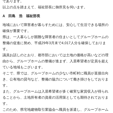
であります。
以上の点を踏まえて、福祉部長に御所見を伺います。
A 田島 浩 福祉部長
地域において障害者が暮らすためには、安心して生活できる場所の
確保が重要です。
県は、一人暮らしが困難な障害者の住まいとしてグループホームの
整備の促進に努め、平成29年3月末で4,017人分を確保しておりま
す。
議員お話しのとおり、都市部においては土地の価格が高いなどの理
由から、グループホームの整備が進まず、入居希望者が定員を超え
ている地域もございます。
そこで、県では、グループホームの少ない市町村に職員が直接出向
き、公有地の貸与など、整備の協力について働き掛けをしておりま
す。
また、グループホームは入居希望者が多く確実な家賃収入が得られ
ることから、土地所有者の資産の活用策としても期待されておりま
す。
このため、県宅地建物取引業協会へ職員を派遣し、グループホーム