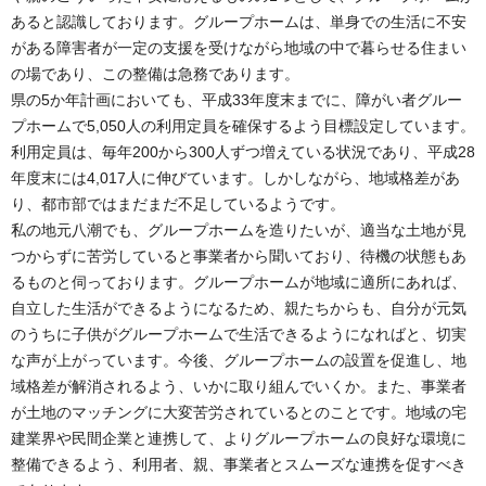
あると認識しております。グループホームは、単身での生活に不安
がある障害者が一定の支援を受けながら地域の中で暮らせる住まい
の場であり、この整備は急務であります。
県の5か年計画においても、平成33年度末までに、障がい者グルー
プホームで5,050人の利用定員を確保するよう目標設定しています。
利用定員は、毎年200から300人ずつ増えている状況であり、平成28
年度末には4,017人に伸びています。しかしながら、地域格差があ
り、都市部ではまだまだ不足しているようです。
私の地元八潮でも、グループホームを造りたいが、適当な土地が見
つからずに苦労していると事業者から聞いており、待機の状態もあ
るものと伺っております。グループホームが地域に適所にあれば、
自立した生活ができるようになるため、親たちからも、自分が元気
のうちに子供がグループホームで生活できるようになればと、切実
な声が上がっています。今後、グループホームの設置を促進し、地
域格差が解消されるよう、いかに取り組んでいくか。また、事業者
が土地のマッチングに大変苦労されているとのことです。地域の宅
建業界や民間企業と連携して、よりグループホームの良好な環境に
整備できるよう、利用者、親、事業者とスムーズな連携を促すべき