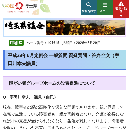
彩の国 埼玉県
緊急・防
情報を探す
メニュー
災
ページ番号：104615
掲載日：2026年6月29日
平成29年6月定例会 一般質問 質疑質問・答弁全文（宇
田川幸夫議員）
障がい者グループホームの設置促進について
Q 宇田川幸夫 議員（自民
）
現在、障害者の親の高齢化が深刻な問題であります。親と同居して
在宅で生活している障害者も、親が高齢者となり、介護が必要にな
ればその支援が受けられなくなり、生活が難しくなります。障害者
や親のこういった不安に応えるものの1つとして、グループホームが