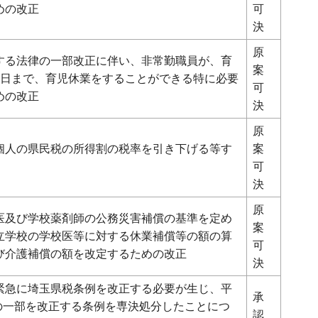
めの改正
可
決
原
する法律の一部改正に伴い、非常勤職員が、育
案
る日まで、育児休業をすることができる特に必要
可
めの改正
決
原
個人の県民税の所得割の税率を引き下げる等す
案
可
決
原
医及び学校薬剤師の公務災害補償の基準を定め
案
立学校の学校医等に対する休業補償等の額の算
可
び介護補償の額を改定するための改正
決
緊急に埼玉県税条例を改正する必要が生じ、平
承
例の一部を改正する条例を専決処分したことにつ
認