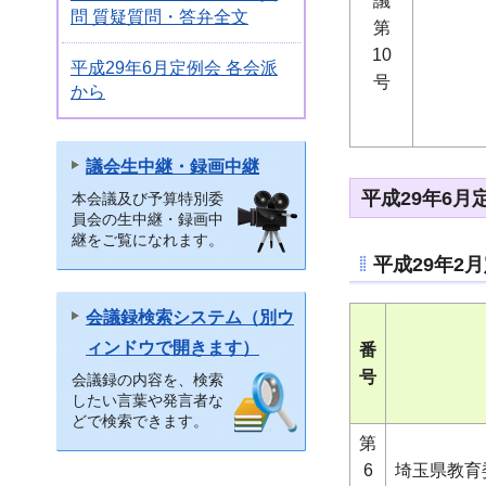
議
問 質疑質問・答弁全文
第
10
平成29年6月定例会 各会派
号
から
議会生中継・録画中継
平成29年6
本会議及び予算特別委
員会の生中継・録画中
継をご覧になれます。
平成29年2
会議録検索システム（別ウ
ィンドウで開きます）
番
号
会議録の内容を、検索
したい言葉や発言者な
どで検索できます。
第
6
埼玉県教育