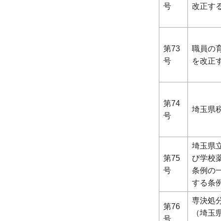
号
改正す
第73
職員の
号
を改正
第74
埼玉県
号
埼玉県
第75
び学校
号
条例の
する条
専決処
第76
（埼玉
号