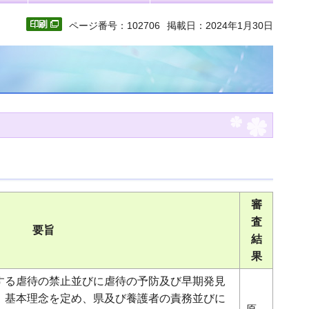
ページ番号：102706
掲載日：2024年1月30日
審
査
要旨
結
果
する虐待の禁止並びに虐待の予防及び早期発見
、基本理念を定め、県及び養護者の責務並びに