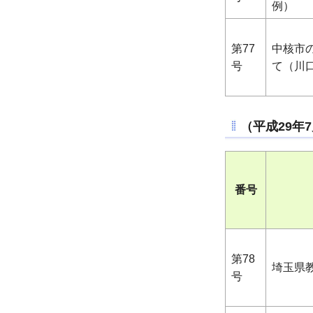
例）
第77
中核市
号
て（川
（平成29年
番号
第78
埼玉県
号