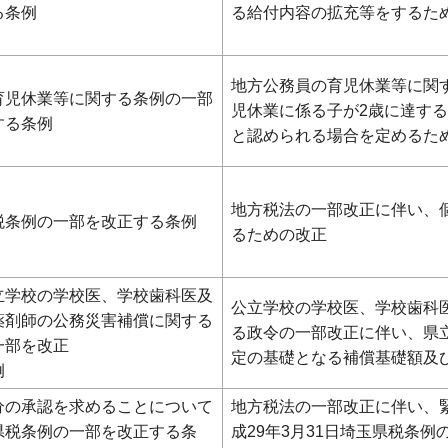
る条例
る給付内容の拡充等をするた
地方公務員の育児休業等に関
育児休業等に関する条例の一部
児休業に係る子が2歳に達す
する条例
と認められる場合を定めるた
地方税法の一部改正に伴い、
税条例の一部を改正する条例
るための改正
立学校の学校医、学校歯科医及
公立学校の学校医、学校歯科
薬剤師の公務災害補償に関する
る政令の一部改正に伴い、県
一部を改正
定の基礎となる補償基礎額及
例
分の承認を求めることについて
地方税法の一部改正に伴い、
県税条例の一部を改正する条
成29年3月31日埼玉県税条