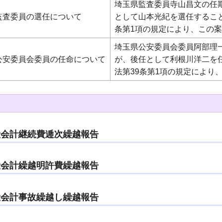
埼玉県監査委員寺山昌文の任期
監査委員の選任について
として山本光紀を選任すること
条第1項の規定により、この
埼玉県公安委員会委員阿部理一
公安委員会委員の任命について
が、後任として利根川洋二を
法第39条第1項の規定により
般会計継続費逓次繰越報告
般会計繰越明許費繰越報告
般会計事故繰越し繰越報告