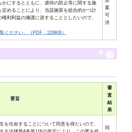
原
らかにするとともに、虐待の防止等に関する施
案
を定めることにより、当該施策を総合的かつ計
可
の権利利益の擁護に資することとしたいので、
決
ください。（PDF：228KB）
審
査
要旨
結
果
生を任命することについて同意を得たいので、
同
する法律第4条第1項の規定により、この案を提