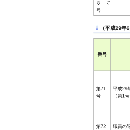
8
て
号
（平成29年
番号
第71
平成2
号
（第1号
第72
職員の