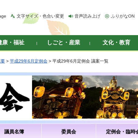
age
文字サイズ・色合い変更
音声読み上げ
ふりがなON
健康・福祉
しごと・産業
文化・教育
概要
>
平成29年6月定例会
> 平成29年6月定例会 議案一覧
議員名簿
委員会
定例会・臨時