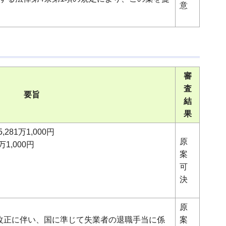
意
審
査
要旨
結
果
81万1,000円
原
万1,000円
案
可
決
原
改正に伴い、国に準じて失業者の退職手当に係
案