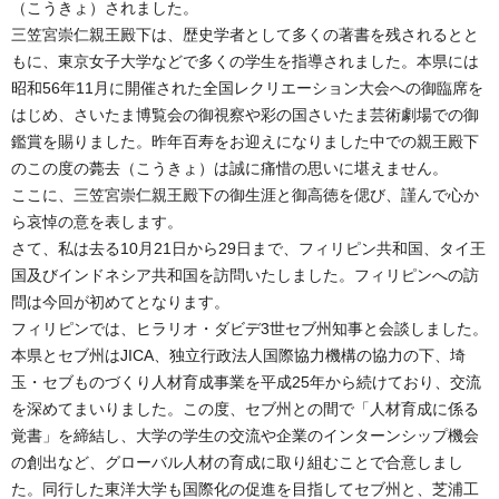
（こうきょ）されました。
三笠宮崇仁親王殿下は、歴史学者として多くの著書を残されるとと
もに、東京女子大学などで多くの学生を指導されました。本県には
昭和56年11月に開催された全国レクリエーション大会への御臨席を
はじめ、さいたま博覧会の御視察や彩の国さいたま芸術劇場での御
鑑賞を賜りました。昨年百寿をお迎えになりました中での親王殿下
のこの度の薨去（こうきょ）は誠に痛惜の思いに堪えません。
ここに、三笠宮崇仁親王殿下の御生涯と御高徳を偲び、謹んで心か
ら哀悼の意を表します。
さて、私は去る10月21日から29日まで、フィリピン共和国、タイ王
国及びインドネシア共和国を訪問いたしました。フィリピンへの訪
問は今回が初めてとなります。
フィリピンでは、ヒラリオ・ダビデ3世セブ州知事と会談しました。
本県とセブ州はJICA、独立行政法人国際協力機構の協力の下、埼
玉・セブものづくり人材育成事業を平成25年から続けており、交流
を深めてまいりました。この度、セブ州との間で「人材育成に係る
覚書」を締結し、大学の学生の交流や企業のインターンシップ機会
の創出など、グローバル人材の育成に取り組むことで合意しまし
た。同行した東洋大学も国際化の促進を目指してセブ州と、芝浦工