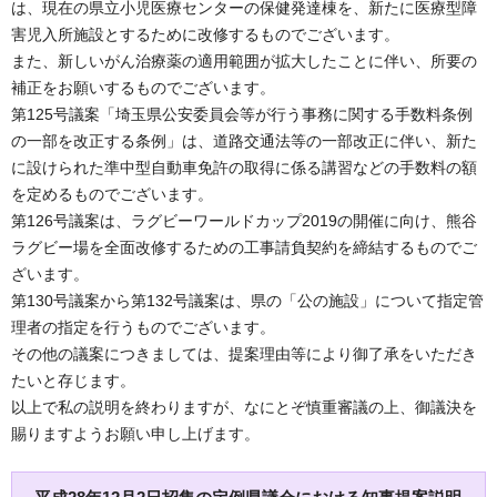
は、現在の県立小児医療センターの保健発達棟を、新たに医療型障
害児入所施設とするために改修するものでございます。
また、新しいがん治療薬の適用範囲が拡大したことに伴い、所要の
補正をお願いするものでございます。
第125号議案「埼玉県公安委員会等が行う事務に関する手数料条例
の一部を改正する条例」は、道路交通法等の一部改正に伴い、新た
に設けられた準中型自動車免許の取得に係る講習などの手数料の額
を定めるものでございます。
第126号議案は、ラグビーワールドカップ2019の開催に向け、熊谷
ラグビー場を全面改修するための工事請負契約を締結するものでご
ざいます。
第130号議案から第132号議案は、県の「公の施設」について指定管
理者の指定を行うものでございます。
その他の議案につきましては、提案理由等により御了承をいただき
たいと存じます。
以上で私の説明を終わりますが、なにとぞ慎重審議の上、御議決を
賜りますようお願い申し上げます。