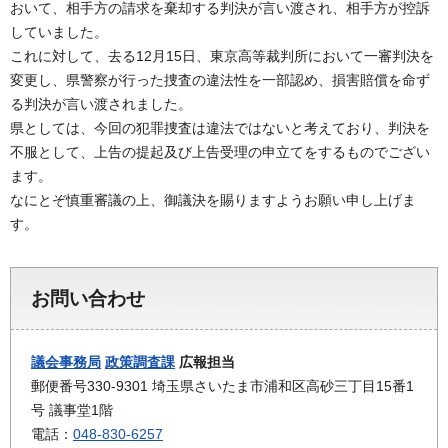
おいて、相手方の請求を棄却する判決が言い渡され、相手方が控訴
していました。
これに対して、去る12月15日、東京高等裁判所において一審判決を
変更し、県警察が行った捜査の違法性を一部認め、損害賠償を命ず
る判決が言い渡されました。
県としては、今回の犯罪捜査は違法ではないと考えており、判決を
不服として、上告の提起及び上告受理の申立てをするものでござい
ます。
なにとぞ慎重審議の上、御議決を賜りますようお願い申し上げま
す。
お問い合わせ
議会事務局
政策調査課
広報担当
郵便番号330-9301 埼玉県さいたま市浦和区高砂三丁目15番1
号 議事堂1階
電話：
048-830-6257