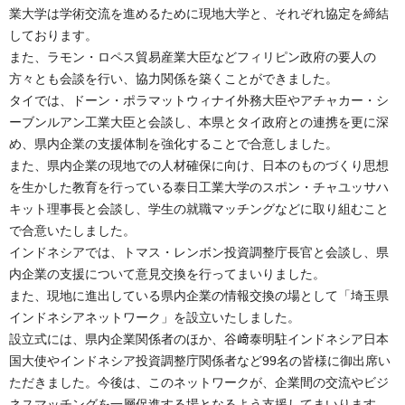
業大学は学術交流を進めるために現地大学と、それぞれ協定を締結
しております。
また、ラモン・ロペス貿易産業大臣などフィリピン政府の要人の
方々とも会談を行い、協力関係を築くことができました。
タイでは、ドーン・ポラマットウィナイ外務大臣やアチャカー・シ
ーブンルアン工業大臣と会談し、本県とタイ政府との連携を更に深
め、県内企業の支援体制を強化することで合意しました。
また、県内企業の現地での人材確保に向け、日本のものづくり思想
を生かした教育を行っている泰日工業大学のスポン・チャユッサハ
キット理事長と会談し、学生の就職マッチングなどに取り組むこと
で合意いたしました。
インドネシアでは、トマス・レンボン投資調整庁長官と会談し、県
内企業の支援について意見交換を行ってまいりました。
また、現地に進出している県内企業の情報交換の場として「埼玉県
インドネシアネットワーク」を設立いたしました。
設立式には、県内企業関係者のほか、谷﨑泰明駐インドネシア日本
国大使やインドネシア投資調整庁関係者など99名の皆様に御出席い
ただきました。今後は、このネットワークが、企業間の交流やビジ
ネスマッチングを一層促進する場となるよう支援してまいります。