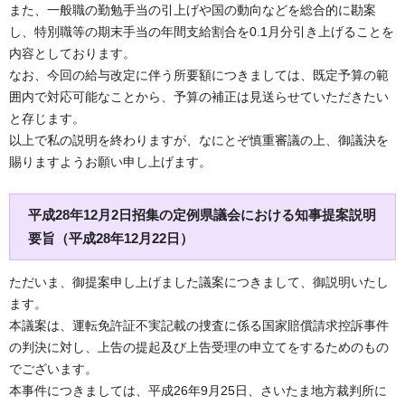
また、一般職の勤勉手当の引上げや国の動向などを総合的に勘案
し、特別職等の期末手当の年間支給割合を0.1月分引き上げることを
内容としております。
なお、今回の給与改定に伴う所要額につきましては、既定予算の範
囲内で対応可能なことから、予算の補正は見送らせていただきたい
と存じます。
以上で私の説明を終わりますが、なにとぞ慎重審議の上、御議決を
賜りますようお願い申し上げます。
平成28年12月2日招集の定例県議会における知事提案説明
要旨（平成28年12月22日）
ただいま、御提案申し上げました議案につきまして、御説明いたし
ます。
本議案は、運転免許証不実記載の捜査に係る国家賠償請求控訴事件
の判決に対し、上告の提起及び上告受理の申立てをするためのもの
でございます。
本事件につきましては、平成26年9月25日、さいたま地方裁判所に