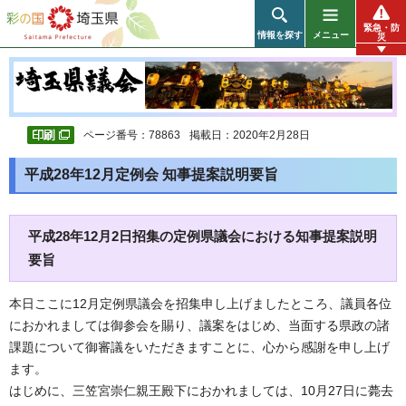
彩の国 埼玉県
緊急・防
情報を探す
メニュー
災
ページ番号：78863
掲載日：2020年2月28日
平成28年12月定例会 知事提案説明要旨
平成28年12月2日招集の定例県議会における知事提案説明
要旨
本日ここに12月定例県議会を招集申し上げましたところ、議員各位
におかれましては御参会を賜り、議案をはじめ、当面する県政の諸
課題について御審議をいただきますことに、心から感謝を申し上げ
ます。
はじめに、三笠宮崇仁親王殿下におかれましては、10月27日に薨去