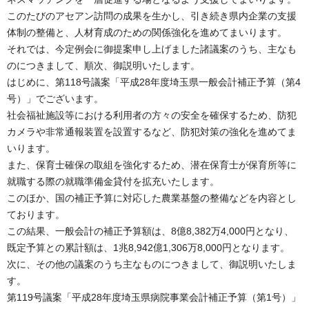
このたびのアセアン訪問の成果を生かし、引き続き県内企業の支援
体制の整備と、人材育成のための関係強化を進めてまいります。
それでは、今定例会に御提案申し上げました諸議案のうち、主なも
のにつきまして、順次、御説明いたします。
はじめに、第118号議案「平成28年度埼玉県一般会計補正予算（第4
号）」でございます。
社会福祉施設等における利用者の方々の安全を確保するため、防犯
カメラや非常通報装置を設置するなど、防犯対策の強化を進めてま
いります。
また、保育士確保の取組を強化するため、潜在保育士が保育所等に
就職する際の就職準備金貸付を拡充いたします。
このほか、国の補正予算に対応した農業基盤の整備などを内容とし
ております。
この結果、一般会計の補正予算額は、8億8,382万4,000円となり、
既定予算との累計額は、1兆8,942億1,306万8,000円となります。
次に、その他の議案のうち主なものにつきまして、御説明いたしま
す。
第119号議案「平成28年度埼玉県病院事業会計補正予算（第1号）」