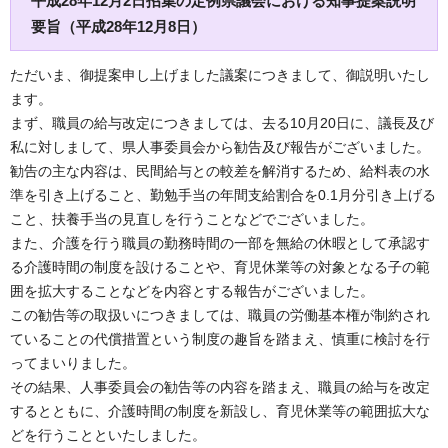
平成28年12月2日招集の定例県議会における知事提案説明
要旨（平成28年12月8日）
ただいま、御提案申し上げました議案につきまして、御説明いたし
ます。
まず、職員の給与改定につきましては、去る10月20日に、議長及び
私に対しまして、県人事委員会から勧告及び報告がございました。
勧告の主な内容は、民間給与との較差を解消するため、給料表の水
準を引き上げること、勤勉手当の年間支給割合を0.1月分引き上げる
こと、扶養手当の見直しを行うことなどでございました。
また、介護を行う職員の勤務時間の一部を無給の休暇として承認す
る介護時間の制度を設けることや、育児休業等の対象となる子の範
囲を拡大することなどを内容とする報告がございました。
この勧告等の取扱いにつきましては、職員の労働基本権が制約され
ていることの代償措置という制度の趣旨を踏まえ、慎重に検討を行
ってまいりました。
その結果、人事委員会の勧告等の内容を踏まえ、職員の給与を改定
するとともに、介護時間の制度を新設し、育児休業等の範囲拡大な
どを行うことといたしました。