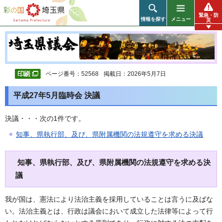
彩の国 埼玉県
緊急・防
情報を探す
メニュー
災
ページ番号：52568
掲載日：2026年5月7日
平成27年5月臨時会 決議
決議・・・次の1件です。
知事、県執行部、及び、県附属機関の法規遵守を求める決議
知事、県執行部、及び、県附属機関の法規遵守を求める決
議
我が国は、憲法により法治主義を採用していることは言うに及ばな
い。法治主義とは、行政は議会において成立した法律等によって行