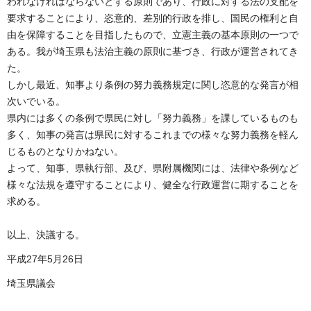
われなければならないとする原則であり、行政に対する法の支配を
要求することにより、恣意的、差別的行政を排し、国民の権利と自
由を保障することを目指したもので、立憲主義の基本原則の一つで
ある。我が埼玉県も法治主義の原則に基づき、行政が運営されてき
た。
しかし最近、知事より条例の努力義務規定に関し恣意的な発言が相
次いでいる。
県内には多くの条例で県民に対し「努力義務」を課しているものも
多く、知事の発言は県民に対するこれまでの様々な努力義務を軽ん
じるものとなりかねない。
よって、知事、県執行部、及び、県附属機関には、法律や条例など
様々な法規を遵守することにより、健全な行政運営に期することを
求める。
以上、決議する。
平成27年5月26日
埼玉県議会