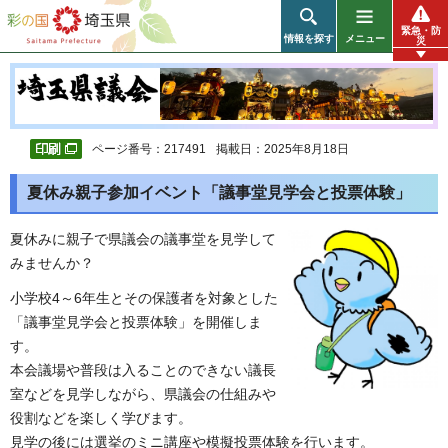
彩の国 埼玉県
緊急・防
情報を探す
メニュー
災
ページ番号：217491
掲載日：2025年8月18日
夏休み親子参加イベント「議事堂見学会と投票体験」
夏休みに親子で県議会の議事堂を見学して
みませんか？
小学校4～6年生とその保護者を対象とした
「議事堂見学会と投票体験」を開催しま
す。
本会議場や普段は入ることのできない議長
室などを見学しながら、県議会の仕組みや
役割などを楽しく学びます。
見学の後には選挙のミニ講座や模擬投票体験を行います。