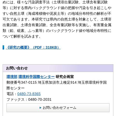
めには、様々な汚染調査手法（土壌溶出量試験、土壌含有量試験
等）に対する県内バックグラウンド値の把握や汚染を引き起こしや
すい自然土壌（海成堆積物や泥炭土等）の地域分布特性の解析が不
可欠であります。本研究では県内の自然土壌を対象として、土壌溶
出量試験、土壌含有量試験、全含有量試験等を実施し、有害重金属
類（鉛、砒素、ふっ素等）のバックグラウンド値や地域分布特性に
ついて解析を試みます。
《研究の概要》（PDF：318KB）
お問い合わせ
環境部
環境科学国際センター
研究企画室
郵便番号347-0115 埼玉県加須市上種足914 埼玉県環境科学国
際センター
電話：
0480-73-8365
ファックス：0480-70-2031
お問い合わせフォーム