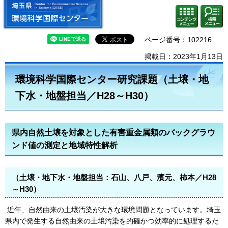
埼玉県 環境科学国際センター
検索・
コンテ
共通メ
ンツメ
ニュー
ニュー
ページ番号：102216
掲載日：2023年1月13日
環境科学国際センター研究課題（土壌・地
下水・地盤担当／H28～H30）
県内自然土壌を対象とした有害重金属類のバックグラウ
ンド値の測定と地域特性解析
（土壌・地下水・地盤担当：石山、八戸、濱元、柿本／H28
～H30）
近年、自然由来の土壌汚染が大きな環境問題となっています。埼玉
県内で発生する自然由来の土壌汚染を的確かつ効率的に処理するた