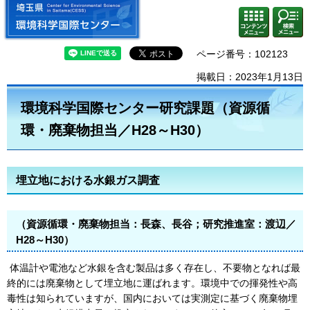
埼玉県 環境科学国際センター
検索・
コンテ
共通メ
ンツメ
ニュー
ニュー
ページ番号：102123
掲載日：2023年1月13日
環境科学国際センター研究課題（資源循
環・廃棄物担当／H28～H30）
埋立地における水銀ガス調査
（資源循環・廃棄物担当：長森、長谷；研究推進室：渡辺／
H28～H30）
体温計や電池など水銀を含む製品は多く存在し、不要物となれば最
終的には廃棄物として埋立地に運ばれます。環境中での揮発性や高
毒性は知られていますが、国内においては実測定に基づく廃棄物埋