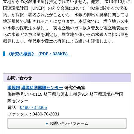
立地からの水銀排出量は推定されていません。他方、2013年10月に
国連環境計画（UNEP）の外交会議において「水銀に関する水俣条
約」が採択・署名されたがことから、水銀の排出や廃棄に関しては
地球規模で規制されることになります。本研究では、埋立地ガス中
の水銀の採取法を検討し、実埋立地のガス抜き管及び埋立地表面か
らの水銀ガス放出量を測定し、埋立地全体からの水銀ガス排出量を
概算します。年代別や覆土の有無による違いも評価します。
《研究の概要》（PDF：338KB）
お問い合わせ
環境部
環境科学国際センター
研究企画室
郵便番号347-0115 埼玉県加須市上種足914 埼玉県環境科学国
際センター
電話：
0480-73-8365
ファックス：0480-70-2031
お問い合わせフォーム