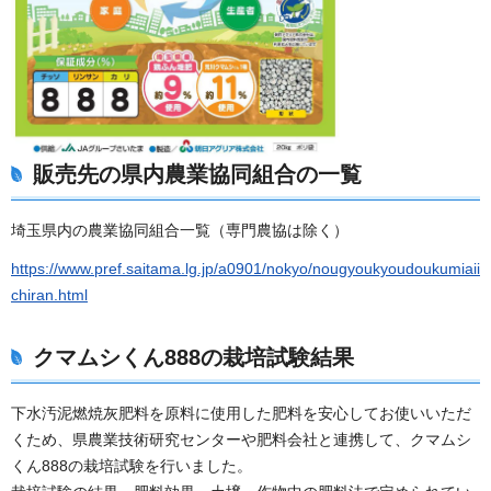
販売先の県内農業協同組合の一覧
埼玉県内の農業協同組合一覧（専門農協は除く）
https://www.pref.saitama.lg.jp/a0901/nokyo/nougyoukyoudoukumiaii
chiran.html
クマムシくん888の栽培試験結果
下水汚泥燃焼灰肥料を原料に使用した肥料を安心してお使いいただ
くため、県農業技術研究センターや肥料会社と連携して、クマムシ
くん888の栽培試験を行いました。