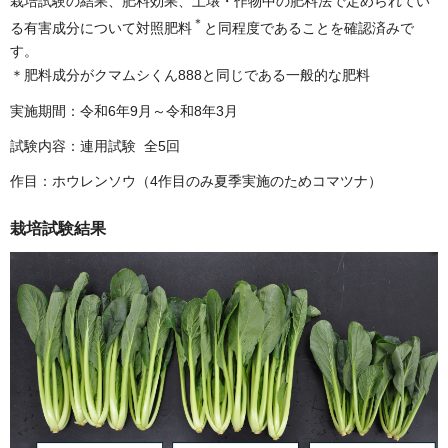
栽培試験の結果、肥料効果、土壌・作物中の肥料法で定められてい
＊
る有害成分について対照肥料
と同程度であることを確認済みで
す。
＊肥料成分がクマムシくん888と同じである一般的な肥料
実施期間：令和6年9月～令和8年3月
試験内容：連用試験 全5回
作目：ホウレンソウ（4作目のみ夏季実施のためコマツナ）
栽培試験結果