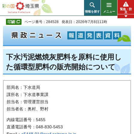
彩の国 埼玉県
緊急・防
情報を探す
メニュー
災
ページ番号：284528
発表日：2026年7月8日11時
下水汚泥燃焼灰肥料を原料に使用し
た循環型肥料の販売開始について
部局名：下水道局
課所名：下水道事業課
担当名：管理運営担当
担当者名：奥村、野村
内線電話番号：5455
直通電話番号：048-830-5453
Email：
a5448-01@pref.saitama.lg.jp