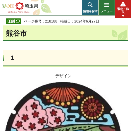
彩の国 埼玉県
緊急・防
情報を探す
メニュー
災
ページ番号：218188
掲載日：2024年6月27日
熊谷市
1
デザイン