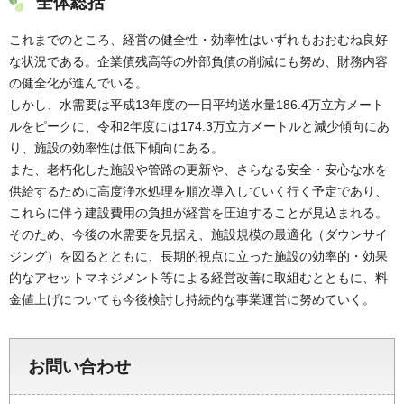
全体総括
これまでのところ、経営の健全性・効率性はいずれもおおむね良好
な状況である。企業債残高等の外部負債の削減にも努め、財務内容
の健全化が進んでいる。
しかし、水需要は平成13年度の一日平均送水量186.4万立方メート
ルをピークに、令和2年度には174.3万立方メートルと減少傾向にあ
り、施設の効率性は低下傾向にある。
また、老朽化した施設や管路の更新や、さらなる安全・安心な水を
供給するために高度浄水処理を順次導入していく行く予定であり、
これらに伴う建設費用の負担が経営を圧迫することが見込まれる。
そのため、今後の水需要を見据え、施設規模の最適化（ダウンサイ
ジング）を図るとともに、長期的視点に立った施設の効率的・効果
的なアセットマネジメント等による経営改善に取組むとともに、料
金値上げについても今後検討し持続的な事業運営に努めていく。
お問い合わせ