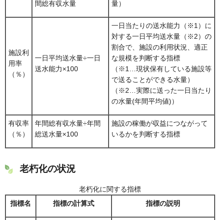
間総有収水量
量）
一日当たりの送水能力（※1）に
対する一日平均送水量（※2）の
割合で、施設の利用状況、適正
施設利
一日平均送水量÷一日
な規模を判断する指標
用率
送水能力×100
（※1…現状保有している施設等
（％）
で送ることができる水量）
（※2…実際に送った一日当たり
の水量(年間平均値)）
有収率
年間総有収水量÷年間
施設の稼働が収益につながって
（％）
総送水量×100
いるかを判断する指標
老朽化の状況
老朽化に関する指標
指標名
指標の計算式
指標の説明