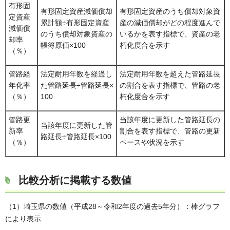
有形固
有形固定資産減価償却
有形固定資産のうち償却対象資
定資産
累計額÷有形固定資産
産の減価償却がどの程度進んで
減価償
のうち償却対象資産の
いるかを表す指標で、資産の老
却率
帳簿原価×100
朽化度合を示す
（％）
管路経
法定耐用年数を経過し
法定耐用年数を超えた管路延長
年化率
た管路延長÷管路延長×
の割合を表す指標で、管路の老
（％）
100
朽化度合を示す
管路更
当該年度に更新した管路延長の
当該年度に更新した管
新率
割合を表す指標で、管路の更新
路延長÷管路延長×100
（％）
ペースや状況を示す
比較分析に掲載する数値
（1）埼玉県の数値（平成28～令和2年度の過去5年分）：棒グラフ
により表示