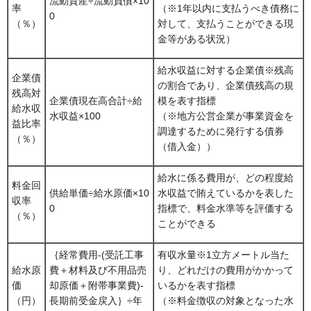
流動資産÷流動負債×10
率
（※1年以内に支払うべき債務に
0
（％）
対して、支払うことができる現
金等がある状況）
給水収益に対する企業債※残高
企業債
の割合であり、企業債残高の規
残高対
企業債現在高合計÷給
模を表す指標
給水収
水収益×100
（※地方公営企業が事業資金を
益比率
調達するために発行する債券
（％）
（借入金））
給水に係る費用が、どの程度給
料金回
供給単価÷給水原価×10
水収益で賄えているかを表した
収率
0
指標で、料金水準等を評価する
（％）
ことができる
｛経常費用-(受託工事
有収水量※1立方メートル当た
給水原
費＋材料及び不用品売
り、どれだけの費用がかかって
価
却原価＋附帯事業費)-
いるかを表す指標
（円）
長期前受金戻入｝÷年
（※料金徴収の対象となった水