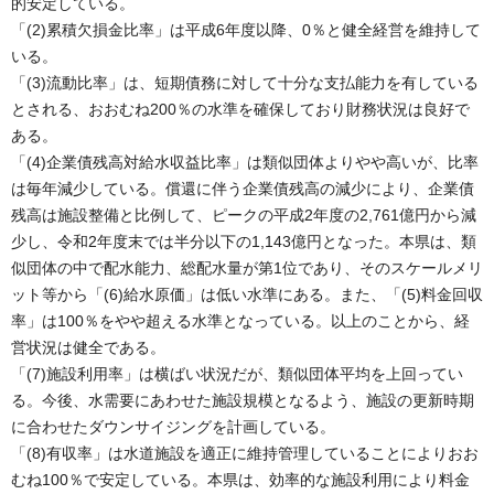
的安定している。
「(2)累積欠損金比率」は平成6年度以降、0％と健全経営を維持して
いる。
「(3)流動比率」は、短期債務に対して十分な支払能力を有している
とされる、おおむね200％の水準を確保しており財務状況は良好で
ある。
「(4)企業債残高対給水収益比率」は類似団体よりやや高いが、比率
は毎年減少している。償還に伴う企業債残高の減少により、企業債
残高は施設整備と比例して、ピークの平成2年度の2,761億円から減
少し、令和2年度末では半分以下の1,143億円となった。本県は、類
似団体の中で配水能力、総配水量が第1位であり、そのスケールメリ
ット等から「(6)給水原価」は低い水準にある。また、「(5)料金回収
率」は100％をやや超える水準となっている。以上のことから、経
営状況は健全である。
「(7)施設利用率」は横ばい状況だが、類似団体平均を上回ってい
る。今後、水需要にあわせた施設規模となるよう、施設の更新時期
に合わせたダウンサイジングを計画している。
「(8)有収率」は水道施設を適正に維持管理していることによりおお
むね100％で安定している。本県は、効率的な施設利用により料金