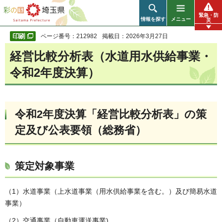
彩の国 埼玉県
緊急・防
情報を探す
メニュー
災
ページ番号：212982
掲載日：2026年3月27日
経営比較分析表（水道用水供給事業・
令和2年度決算）
令和2年度決算「経営比較分析表」の策
定及び公表要領（総務省）
策定対象事業
（1）水道事業（上水道事業（用水供給事業を含む。）及び簡易水道
事業）
（2）交通事業（自動車運送事業)