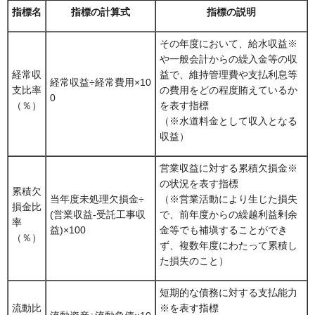
指標名
指標の計算式
指標の説明
その年度において、給水収益※
や一般会計からの繰入金等の収
経常収
益で、維持管理費や支払利息等
経常収益÷経常費用×10
支比率
の費用をどの程度賄えているか
0
（％）
を表す指標
（※水道料金として収入となる
収益）
営業収益に対する累積欠損金※
の状況を表す指標
累積欠
当年度未処理欠損金÷
（※営業活動により生じた損失
損金比
(営業収益-受託工事収
で、前年度からの繰越利益剰余
率
益)×100
金等でも補塡することができ
（％）
ず、複数年度にわたって累積し
た損失のこと）
短期的な債務に対する支払能力
流動比
※を表す指標