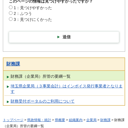
このページの情報は見つけやすかったですか？
1：見つけやすかった
2：ふつう
3：見つけにくかった
送信
財務課
財務課（企業局）所管の要綱一覧
埼玉県企業局（３事業会計）はインボイス発行事業者となりま
す
財務受付ポータルのご利用について
トップページ
>
県政情報・統計
>
県概要
>
組織案内
>
企業局
>
財務課
> 財務課
（企業局）所管の要綱一覧