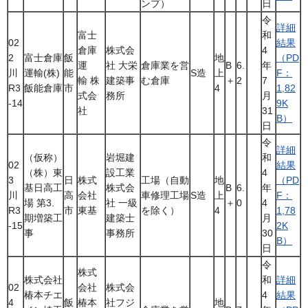
ンプ）
日
令
詳細
富士
和
02
結果
倉庫
株式会
4
2
富士倉庫
飯
地
（PD
運
社 大栄
倉庫業を営
B
6.
年
川
運輸(株)
能
S造
上
F：
輸 株
建築事
む倉庫
＋
2
7
R3
飯能倉庫
市
4
1,82
式会
務所
月
-14
9K
社
31
B）
日
令
詳細
（仮称）
岩堀建
和
02
結果
（株）東
設工業
4
3
日
株式
工場（自動
地
（PD
基日高工
株式会
B
6.
年
川
高
会社
車修理工場
S造
上
F：
場 第3.
社 一級
＋
0
4
R3
市
東基
を除く）
4
1,78
期増築工
建築士
月
-15
2K
事
事務所
30
B）
日
令
株式
株式会社
和
詳細
02
会社
株式会
椿本チエ
4
結果
4
飯
椿本
社フジ
地