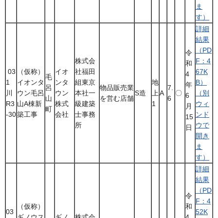
ま
す）
詳細
結果
（PD
令
株式会
F：4
和
03
（仮称）
イオ
社福田
67K
4
毛
1
イオンタ
ンタ
組東京
地
B）
年
呂
物品販売業
7.
川
ウン毛呂
ウン
本社一
S造
上
A
〇
（別
6
山
を営む店舗
6
R3
山A棟新
株式
級建築
1
ウィ
月
町
-30
築工事
会社
士事務
ンド
15
所
ウで
日
開き
ま
す）
詳細
結果
（PD
令
F：4
（仮称）
和
03
52K
ギノウス
ギノ
株式会
4