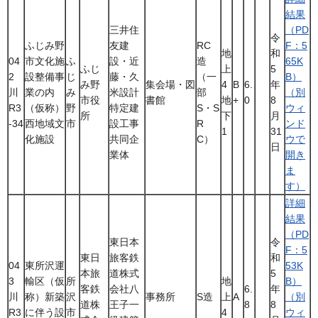
結果
三井住
（PD
令
ふじみ野
友建
RC
F：5
地
和
04
市文化施
ふ
設・近
造
65K
ふじ
上
5
2
設整備事
じ
藤・久
（一
B）
み野
集会場・図
4
B
6.
年
川
業の内
み
米設計
部
（別
市役
書館
地
+
0
8
R3
（仮称）
野
特定建
S・S
ウィ
所
下
月
-34
西地域文
市
設工事
R
ンド
1
31
化施設
共同企
C）
ウで
日
業体
開き
ま
す）
詳細
結果
（PD
東日本
令
F：5
東日
旅客鉄
和
04
東所沢運
53K
本旅
道株式
5
3
輸区（仮
所
地
B）
客鉄
会社八
6.
年
川
称）新築
沢
事務所
S造
上
A
（別
道株
王子一
8
8
R3
に伴う設
市
4
ウィ