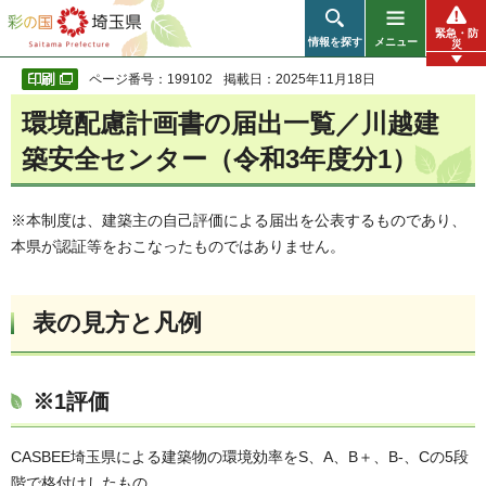
彩の国 埼玉県
緊急・防
情報を探す
メニュー
災
ページ番号：199102
掲載日：2025年11月18日
環境配慮計画書の届出一覧／川越建
築安全センター（令和3年度分1）
※本制度は、建築主の自己評価による届出を公表するものであり、
本県が認証等をおこなったものではありません。
表の見方と凡例
※1評価
CASBEE埼玉県による建築物の環境効率をS、A、B＋、B-、Cの5段
階で格付けしたもの。