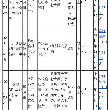
川
スティク
見
社松本
造一
上
A
F：
ベル
む倉庫
5
4
R3
スセンタ
町
設計
部S
4
1,93
ーナ
月
-35
ー増築工
造
0K
30
事
PcaP
B）
日
C造
令
詳細
和
結果
02
株式
3
（PD
0
ベルク飯
飯
株式会
地
会社
物品販売店
B
6.
年
F：
川
能阿須店
能
社 タイ
S造
上
ベル
舗
＋
8
12
2,11
R3
新築工事
市
ト設計
1
ク
月
9K
-5
27
B）
日
倉庫業を営
令
詳細
大和
株式会
む倉庫、事
和
02
結果
（仮称）
ハウ
社 安
務所、保育
5
1
坂
RC
地
（PD
DPL坂戸
ス工
藤・間
所その他に
6.
年
川
戸
造、
上
A
F：
2.新築工
業株
一級建
類するも
6
1
R3
市
S造
4
1,24
事
式会
築士事
の、その他
月
-11
0K
社
務所
（車路＋ラ
31
B）