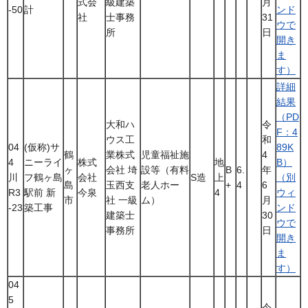
式会
級建築
月
-50
計
ンド
社
士事務
31
ウで
所
日
開き
ま
す）
詳細
結果
（PD
大和ハ
令
F：4
ウス工
和
04
(仮称)サ
89K
鶴
業株式
児童福祉施
4
4
ニーライ
株式
地
B）
ヶ
会社 埼
設等（有料
B
6.
年
川
フ鶴ヶ島
会社
S造
上
（別
島
玉西支
老人ホー
+
4
6
R3
駅前 新
今泉
4
ウィ
市
社 一級
ム）
月
-23
築工事
ンド
建築士
30
ウで
事務所
日
開き
ま
す）
04
5
令