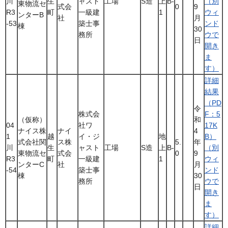
川
生
ャスト
工場
S造
上
B-
（別
東物流セ
式会
0
9
R3
町
一級建
1
ウィ
ンターB
社
月
-53
築士事
ンド
棟
30
務所
ウで
日
開き
ま
す）
詳細
結果
（PD
令
株式会
F：5
（仮称）
和
04
社ワ
17K
ナイス株
ナイ
4
1
越
イ・ジ
地
B）
式会社関
ス株
5.
年
川
生
ャスト
工場
S造
上
B-
（別
東物流セ
式会
0
9
R3
町
一級建
1
ウィ
ンターC
社
月
-54
築士事
ンド
棟
30
務所
ウで
日
開き
ま
す）
詳細