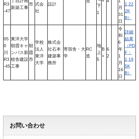
丁目計画
造
+
4
1
R3
市
式会
設計
1,22
下
新築工事
月
-47
社
2K
1
31
B）
日
令
詳細
和
05
東洋大学
結果
学校
株式会
6
0
朝霞キャ
朝
地
（PD
法人
社石本
寄宿舎・大
RC
B
6.
年
川
ンパス新
霞
上
F：
東洋
建築事
学
造
+
2
1
R3
校舎建設
市
5
1,19
大学
務所
月
-45
工事
5K
16
B）
日
お問い合わせ