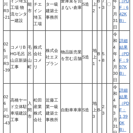
イン埼玉
倉庫業を営
B
7.
年
（PD
川
能
チエ
タ一級
S造
上
〇
工場 物
まない倉庫
＋
3
3
F：6
R3
市
イン
建築士
2
流センタ
月
42K
-21
埼玉
事務所
ー建設
31
B）
工場
日
令
和
詳細
02
コメリB
毛
株式
4
結果
5
株式会
地
物品販売業
HG毛呂
呂
会社
B
5.
年
（PD
川
社エヌ
S造
上
を営む店舗
山店新築
山
コメ
＋
8
4
F：9
R3
プラン
1
工事
町
リ
月
97K
-39
30
B）
日
令
詳細
和
02
結果
高橋ヤー
松田
近藤工
4
6
入
地
（PD
ド立体駐
産業
業一級
2.
年
川
間
自動車車庫
S造
上
B-
F：
車場建設
株式
建築士
3
3
R3
市
3
1,39
工事
会社
事務所
月
-43
0K
31
B）
日