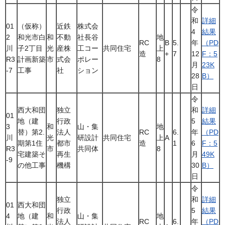
令
和
詳細
01
（仮称）
近鉄
株式会
4
結果
2
和光市白
和
不動
社長谷
地
RC
B
5.
年
（PD
川
子2丁目
光
産株
工コー
共同住宅
上
造
+
7
12
F：5
R3
計画新築
市
式会
ポレー
8
月
23K
-7
工事
社
ション
28
B）
日
令
西大和団
独立
和
詳細
01
地（建
行政
5
結果
3
和
山・集
地
替）第2.
法人
RC
6.
年
（PD
川
光
研設計
共同住宅
上
A
期第1住
都市
造
1
6
F：5
R3
市
共同体
8
宅建築そ
再生
月
49K
-9
の他工事
機構
30
B）
日
令
独立
和
詳細
01
西大和団
行政
5
結果
4
地（建
和
山・集
地
法人
RC
6.
年
（PD