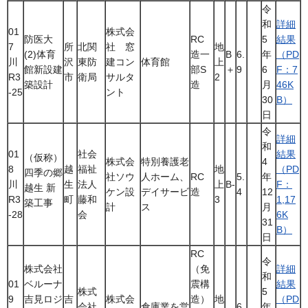
令
和
詳細
01
株式会
防医大
RC
5
結果
7
所
北関
社 窓
地
(2)体育
造一
B
6.
年
（PD
川
沢
東防
建コン
体育館
上
館新設建
部S
＋
9
6
F：7
R3
市
衛局
サルタ
2
築設計
造
月
46K
-25
ント
30
B）
日
令
詳細
和
01
社会
結果
（仮称）
株式会
特別養護老
4
8
越
福祉
地
（PD
四季の郷
社ソウ
人ホーム、
RC
5.
年
川
生
法人
上
B-
F：
越生 新
ケン設
デイサービ
造
4
12
R3
町
藤和
3
1,17
築工事
計
ス
月
-28
会
6K
31
B）
日
RC
令
株式会社
（免
詳細
和
01
ベルーナ
震構
結果
株式
5
9
吉見ロジ
吉
株式会
造）
地
（PD
会社
倉庫業を営
6.
年