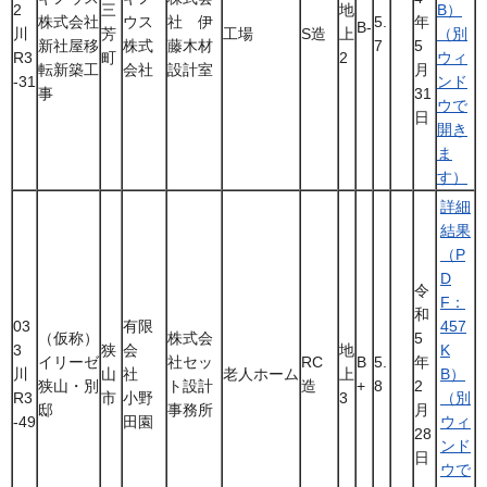
2
三
地
B）
株式会社
ウス
社 伊
5.
年
B-
川
芳
工場
S造
上
（別
新社屋移
株式
藤木材
7
5
R3
町
2
ウィ
転新築工
会社
設計室
月
-31
ンド
事
31
ウで
日
開き
ま
す）
詳細
結果
（P
D
令
F：
和
03
有限
457
（仮称）
株式会
5
3
狭
会
地
K
イリーゼ
社セッ
RC
B
5.
年
川
山
社
老人ホーム
上
B）
狭山・別
ト設計
造
+
8
2
R3
市
小野
3
（別
邸
事務所
月
-49
田園
ウィ
28
ンド
日
ウで