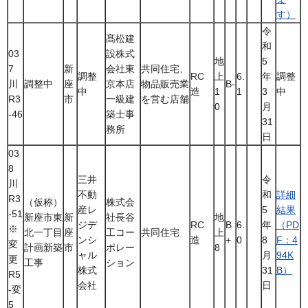
す）
令
髙松建
和
03
設株式
地
5
7
新
会社東
共同住宅、
調整
RC
上
6.
年
調整
川
調整中
座
京本店
物品販売業
B-
中
造
1
1
3
中
R3
市
一級建
を営む店舗
0
月
-46
築士事
31
務所
日
03
8
三井
令
川
不動
和
詳細
R3
（仮称）
株式会
産レ
5
結果
-51
新座市東
新
社長谷
地
ジデ
RC
B
6.
年
（PD
※
北一丁目
座
工コー
共同住宅
上
ンシ
造
+
0
8
F：4
変
計画新築
市
ポレー
8
ャル
月
94K
更
工事
ション
株式
31
B）
R5
会社
日
-変
5