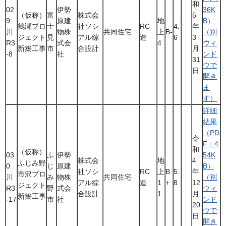
和
02
伊勢
36K
（仮称）
富
株式会
5
9
原建
地
B）
鶴瀬プロ
士
社ソシ
RC
4.
年
川
物株
共同住宅
上
B-
（別
ジェクト
見
アル綜
造
6
3
R3
式会
4
ウィ
新築工事
市
合設計
月
-8
社
ンド
31
ウで
日
開き
ま
す）
詳細
結果
（PD
令
F：4
和
（仮称）
03
ふ
伊勢
54K
株式会
地
4
ふじみ野
0
じ
原建
B）
社ソシ
RC
上
B
5.
年
市沢プロ
川
み
物株
共同住宅
（別
アル綜
造
1
+
8
12
ジェクト
R3
野
式会
ウィ
合設計
1
月
新築工事
-17
市
社
ンド
20
ウで
日
開き