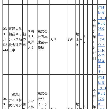
詳細
結果
（PD
令
F：6
和
03
東洋大学
25K
学校
株式会
6
9
朝霞キャ
朝
地
B）
法人
社石本
6.
年
川
ンパス新
霞
大学
S造
上
A
（別
東洋
建築事
7
1
R3
校舎建設
市
9
ウィ
大学
務所
月
-44
工事
ンド
16
ウで
日
開き
ま
す）
詳細
結果
（PD
令
株式会
F：5
（仮称）
和
04
社ワ
17K
ナイス株
ナイ
4
0
越
イ・ジ
地
B）
式会社関
ス株
5.
年