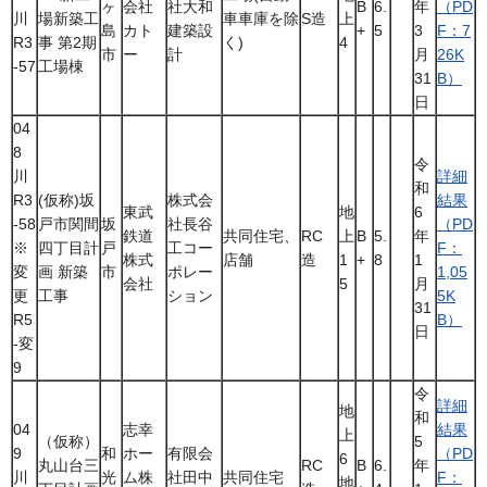
ヶ
会社
社大和
B
6.
年
（PD
川
場新築工
車車庫を除
S造
上
島
カト
建築設
+
5
3
F：7
R3
事 第2期
く)
4
市
ー
計
月
26K
-57
工場棟
31
B）
日
04
8
令
川
詳細
和
R3
(仮称)坂
株式会
結果
東武
地
6
-58
戸市関間
坂
社長谷
（PD
鉄道
共同住宅、
RC
上
B
5.
年
※
四丁目計
戸
工コー
F：
株式
店舗
造
1
+
8
1
変
画 新築
市
ポレー
1,05
会社
5
月
更
工事
ション
5K
31
R5
B）
日
-変
9
令
詳細
地
和
04
志幸
結果
上
（仮称）
5
9
和
ホー
有限会
（PD
6
丸山台三
RC
B
6.
年
川
光
ム株
社田中
共同住宅
F：
地