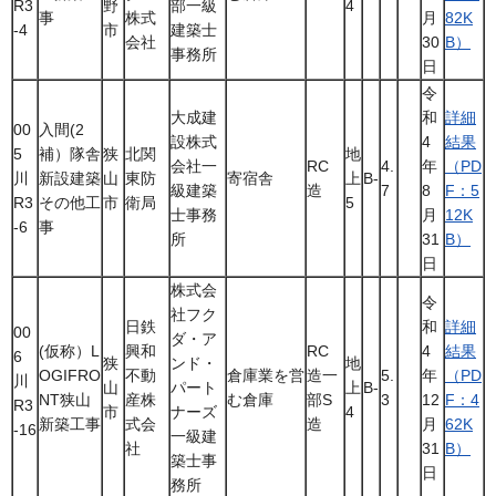
R3
野
部一級
4
事
株式
月
82K
-4
市
建築士
会社
30
B）
事務所
日
令
大成建
和
詳細
00
入間(2
設株式
4
結果
5
補）隊舎
狭
北関
地
会社一
RC
4.
年
（PD
川
新設建築
山
東防
寄宿舎
上
B-
級建築
造
7
8
F：5
R3
その他工
市
衛局
5
士事務
月
12K
-6
事
所
31
B）
日
株式会
令
社フク
日鉄
和
詳細
00
ダ・ア
(仮称）L
興和
RC
4
結果
6
狭
ンド・
地
OGIFRO
不動
倉庫業を営
造一
5.
年
（PD
川
山
パート
上
B-
NT狭山
産株
む倉庫
部S
3
12
F：4
R3
市
ナーズ
4
新築工事
式会
造
月
62K
-16
一級建
社
31
B）
築士事
日
務所