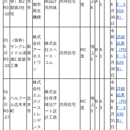
川
替）第2.
光
研設計
共同住宅
上
A
都市
造
1
6
F：5
R3
期第2住
市
共同体
8
再生
月
65K
-10
宅
機構
30
B）
日
令
株式
和
詳細
01
（仮称）
会社
株式会
5
結果
5
サンクレ
新
地
アー
社スペ
RC
B
6.
年
（PD
川
イドル清
座
共同住宅
上
ネス
ース・
造
+
1
6
F：5
R3
瀬2.新築
市
5
トワ
コム
月
62K
-32
工事
ン
30
B）
日
株式
令
会社
和
詳細
01
株式会
エム
4
結果
6
ベルフー
志
社寺澤
地
ズイ
RC
B
6.
年
（PD
川
ル志木本
木
雄治ア
共同住宅
上
ース
造
+
3
8
F：5
R3
町
市
ート設
3
トレ
月
43K
-27
計工房
ジデ
31
B）
ンス
日