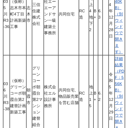
03
（仮称）
社エー
40K
三信
上
4
5
志木市本
志
エーア
B）
住建
RC
4
B
6.
年
川
町4丁目
木
ンドサ
共同住宅
（別
株式
造
地
+
3
12
R3
計画新築
市
ン一級
ウィ
会社
下
月
-36
工事
建築士
ンド
2
28
事務所
ウで
日
開き
ま
す）
詳細
結果
グリ
（PD
ーン
令
F：5
（仮称）
コー
和
03
56K
グリーン
ポ朝
株式会
地
5
6
朝
共同住宅、
B）
コーポ朝
霞台
社エル
RC
上
B
6.
年
川
霞
物品販売業
（別
霞台第2
第2マ
設計事
造
1
+
2
12
R3
市
を営む店舗
ウィ
建替計画
ンシ
務所
5
月
-38
ンド
新築工事
ョン
29
ウで
建替
日
開き
組合
ま