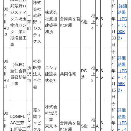
株式
武蔵野ロ
和
詳細
00
会社
ジスティ
株式会
4
結果
2
三
武蔵
地
クス埼玉
社渡辺
倉庫業を営
B
5.
年
（PD
川
芳
野ロ
S造
上
物流セン
建築事
む倉庫
+
7
4
F：5
R3
町
ジス
4
タ―第4
務所
月
00K
-3
ティ
期増築工
30
B）
クス
事
日
令
和
詳細
00
社会
（仮称）
4
結果
3
所
医療
ニシキ
地
至仁会職
RC
B
6.
年
（PD
川
沢
法人
建設株
共同住宅
上
員寮新築
造
+
5
2
F：4
R3
市
至仁
式会社
3
工事
月
98K
-1
会
15
B）
日
令
株式会
霞ヶ
和
詳細
00
ふ
社塩浜
LOGIFL
関キ
5
結果
4
じ
工業
地
AG三芳
ャピ
倉庫業を営
6.
年
（PD
川
み
東京本
S造
上
A
1.新築工
タル
む倉庫
4
6
F：4