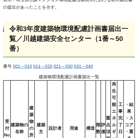
の提出があったことを示す。
令和3年度建築物環境配慮計画書届出一
覧／川越建築安全センター（1番～50
番）
番号
001～010
011～020
021～030
031～040
建築物環境配慮計画書届出一覧
再
生
可
能
工
・結
建
エ
事
果
築
重
ネ
完
・ス
受
物
建築物の
建築
階
評
点
ル
了
コア
付
の
設計者
用途
構造
名称
主
数
価
項
ギ
日
・重
No
所