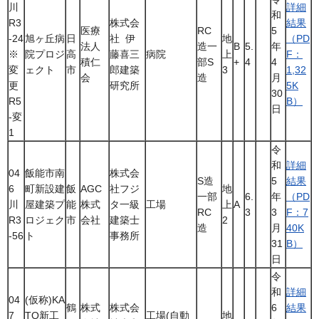
川
詳細
和
R3
株式会
結果
医療
RC
5
-24
旭ヶ丘病
日
社 伊
地
（PD
法人
造一
B
5.
年
※
院プロジ
高
藤喜三
病院
上
F：
積仁
部S
+
4
4
変
ェクト
市
郎建築
3
1,32
会
造
月
更
研究所
5K
30
R5
B）
日
-変
1
令
和
詳細
04
飯能市南
株式会
S造
5
結果
6
町新設建
飯
AGC
社フジ
地
一部
6.
年
（PD
川
屋建築プ
能
株式
タ一級
工場
上
A
RC
3
3
F：7
R3
ロジェク
市
会社
建築士
2
造
月
40K
-56
ト
事務所
31
B）
日
令
和
詳細
04
(仮称)KA
鶴
株式
株式会
6
結果
7
TO新工
工場(自動
地