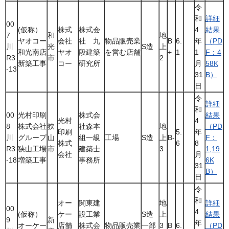
令
和
詳細
00
(仮称）
株式
株式会
4
結果
7
和
地
ヤオコー
会社
社 九
物品販売業
B
6.
年
（PD
川
光
S造
上
和光南店
ヤオ
段建築
を営む店舗
+
1
1
F：4
R3
市
2
新築工事
コー
研究所
月
58K
-13
31
B）
日
令
詳細
和
00
光村印刷
株式会
結果
光村
4
8
株式会社
狭
社森本
地
（PD
印刷
5.
年
川
グループ
山
組一級
工場
S造
上
B-
F：
株式
6
8
R3
狭山工場
市
建築士
3
1,19
会社
月
-18
増築工事
事務所
6K
31
B）
日
令
和
オー
関東建
地
詳細
00
4
(仮称）
ケー
設工業
S造
上
結果
9
新
年
オーケー
店舗
株式会
物品販売業
一部
3
B
6.
（PD