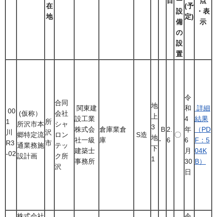
目
ー
点
在
(予
設
・表
地
定)
備
示
の
設
置
令
合同
地
関東建
詳細
和
00
(仮称）
会社
上
設工業
結果
4
1
所
所沢市本
シャ
3
株式会
倉庫業倉
B
2.
（PD
年
川
沢
郷特定流
ロン
S造
〇
地
社一級
庫
-
6
F：5
6
R3
市
通業務施
テッ
下
建築士
04K
月
-02
設計画
ク所
1
事務所
B）
30
沢
日
株式会社
令