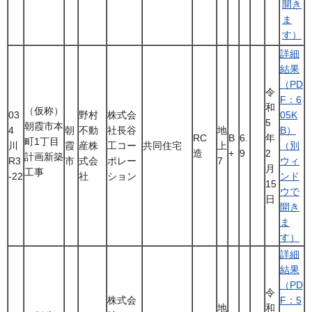
開き
ま
す）
詳細
結果
（PD
令
F：6
和
（仮称）
03
野村
株式会
05K
5
朝霞市本
4
朝
不動
社長谷
地
B）
RC
B
6.
年
町1丁目
川
霞
産株
工コー
共同住宅
上
（別
造
+
9
2
計画新築
R3
市
式会
ポレー
7
ウィ
月
工事
-22
社
ション
ンド
15
ウで
日
開き
ま
す）
詳細
結果
（PD
令
株式会
F：5
地
和