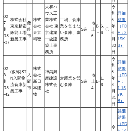
大和ハ
令
ウス工
和
詳細
02
株式会社
株式
業株式
工場、倉庫
5
結果
7
飯
地
東京精密
会社
会社 東
業を営まな
B
6.
年
（PD
川
能
S造
上
〇
飯能工場
東京
京建築
い倉庫、事
＋
6
6
F：2
R3
市
6
新築工事
精密
一級建
務所
月
15K
-37
築士事
30
B）
務所
日
令
詳細
和
02
株式
結果
(仮称)ST
神鋼興
5
8
入
会社
地
（PD
N入間物
産建設
倉庫業を営
1.
年
川
間
新日
S造
上
B-
F：
流倉庫新
株式会
む倉庫
6
3
R3
市
本建
4
1,15
築工事
社
月
-42
物
7K
31
B）
日
詳細
結果
（PD
令
F：4