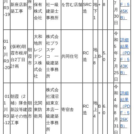
川
座
7
新座店新
保有
社一級
を営む店舗
SRC
地
+
8
F：5
R3
市
月
築工事
株式
建築士
造
下
45K
-19
30
会社
事務所
1
B）
日
令
大和
株式会
和
詳細
01
地所
社プラ
(仮称)朝
5
結果
0
朝
レジ
スデ
地
霞市根岸
RC
5.
年
（PD
川
霞
デン
コ 一
共同住宅
上
B-
台2丁目
造
0
2
F：5
R3
市
ス株
級建築
8
計画
月
43K
-20
式会
士事務
25
B）
社
所
日
令
株式会
和
詳細
01
朝霞（2
社淺沼
4
結果
1
補）隊舎
朝
北関
組東京
地
RC
B
6.
年
（PD
川
新設等建
霞
東防
本店一
寄宿舎
上
造
+
0
8
F：5
R3
築その他
市
衛局
級建築
4
月
26K
-12
工事
士事務
31
B）
所
日