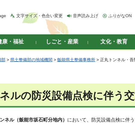
age
文字サイズ・色合い変更
音声読み上げ
ふりがなON
健康・福祉
しごと・産業
文化・教育
備部
>
県土整備部の地域機関
>
飯能県土整備事務所
> 正丸トンネル・
ネルの防災設備点検に伴う交
トンネル（飯能市坂石町分地内）
において、防災設備点検に伴う