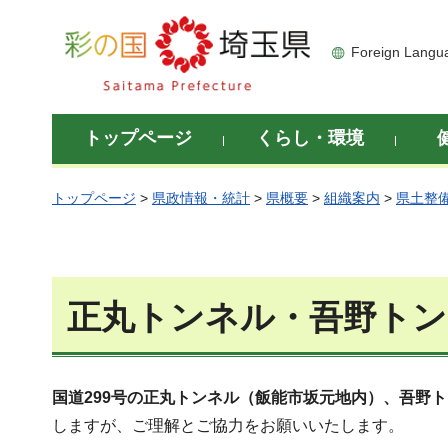
彩の国 埼玉県
Foreign Langu
トップページ
くらし・環境
トップページ
>
県政情報・統計
>
県概要
>
組織案内
>
県土整
正丸トンネル・吾野トン
国道299号の正丸トンネル（飯能市坂元地内）、吾野
しますが、ご理解とご協力をお願いいたします。