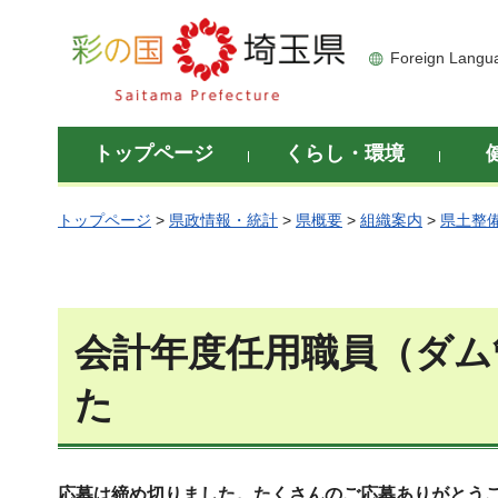
彩の国 埼玉県
Foreign Langu
トップページ
くらし・環境
トップページ
>
県政情報・統計
>
県概要
>
組織案内
>
県土整
会計年度任用職員
（ダム
た
応募は締め切りました。たくさんのご応募ありがとう