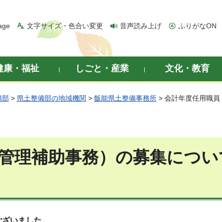
age
文字サイズ・色合い変更
音声読み上げ
ふりがなON
健康・福祉
しごと・産業
文化・教育
備部
>
県土整備部の地域機関
>
飯能県土整備事務所
> 会計年度任用職
管理補助事務）
の募集につい
ございました。