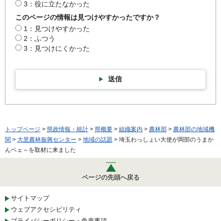
3：役に立たなかった
このページの情報は見つけやすかったですか？
1：見つけやすかった
2：ふつう
3：見つけにくかった
送信
トップページ
>
県政情報・統計
>
県概要
>
組織案内
>
農林部
>
農林部の地域機
関
>
大里農林振興センター
>
地域の話題
> 埼玉わっしょい大使が岡部のうまか
んベェ～を取材に来ました
ページの先頭へ戻る
サイトマップ
ウェブアクセシビリティ
プライバシーポリシー・免責事項