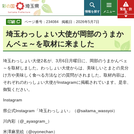
彩の国 埼玉県
緊急・防
情報を探す
メニュー
災
ページ番号：234084
掲載日：2026年5月7日
埼玉わっしょい大使が岡部のうまか
んベェ～を取材に来ました
埼玉わっしょい大使2名が、3月6日月曜日に、岡部のうまかんベェ
～を取材しました。わっしょい大使からは、美味しいとまとの見分
け方や美味しく食べる方法などの質問がされました。取材内容は、
それぞれのわっしょい大使がInstagramに掲載されています。是非、
御覧ください。
Instagram
県公式Instagram「埼玉わっしょい」（@saitama_wassyoi）
川内彩（@_ayasgram_）
米澤麻里絵（@oyonechan）