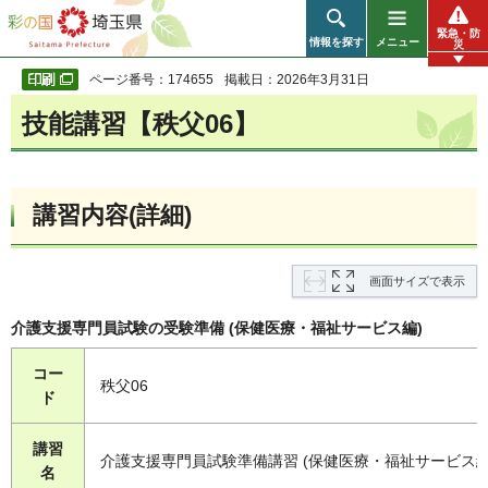
彩の国 埼玉県
緊急・防
情報を探す
メニュー
災
ページ番号：174655
掲載日：2026年3月31日
技能講習【秩父06】
講習内容(詳細)
画面サイズで表示
介護支援専門員試験の受験準備 (保健医療・福祉サービス編)
コー
秩父06
ド
講習
介護支援専門員試験準備講習 (保健医療・福祉サービス編
名