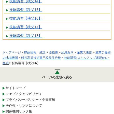
技能講習【秩父14】
技能講習【秩父15】
技能講習【秩父16】
技能講習【秩父17】
技能講習【秩父18】
トップページ
>
県政情報・統計
>
県概要
>
組織案内
>
産業労働部
>
産業労働部
の地域機関
>
熊谷高等技術専門校秩父分校
>
技能講習(スキルアップ講習)のご
案内
> 技能講習【秩父06】
ページの先頭へ戻る
サイトマップ
ウェブアクセシビリティ
プライバシーポリシー・免責事項
著作権・リンクについて
関係機関リンク集