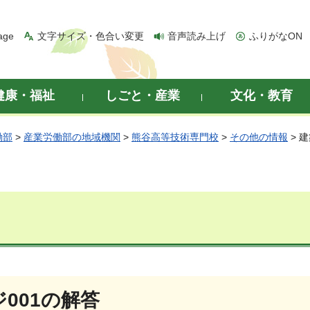
age
文字サイズ・色合い変更
音声読み上げ
ふりがなON
健康・福祉
しごと・産業
文化・教育
働部
>
産業労働部の地域機関
>
熊谷高等技術専門校
>
その他の情報
> 
001の解答