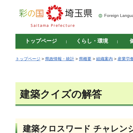
彩の国 埼玉県
Foreign Langu
トップページ
くらし・環境
トップページ
>
県政情報・統計
>
県概要
>
組織案内
>
産業労
建築クイズの解答
建築クロスワード チャレンジ