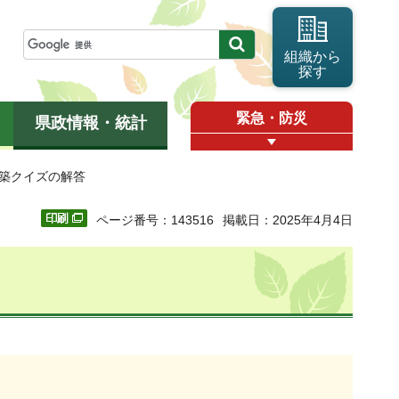
組織から
探す
緊急・防災
県政情報・統計
建築クイズの解答
ページ番号：143516
掲載日：2025年4月4日