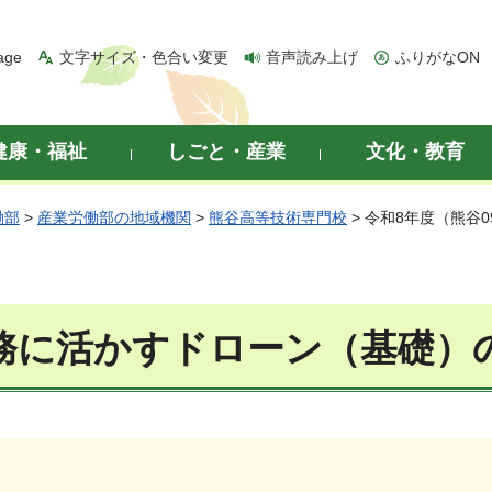
age
文字サイズ・色合い変更
音声読み上げ
ふりがなON
健康・福祉
しごと・産業
文化・教育
働部
>
産業労働部の地域機関
>
熊谷高等技術専門校
> 令和8年度（熊谷
業務に活かすドローン（基礎）