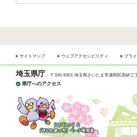
サイトマップ
ウェブアクセシビリティ
プライ
埼玉県庁
〒330-9301 埼玉県さいたま市浦和区高砂三
県庁へのアクセス
「コバトン」&「さいた
まっち」