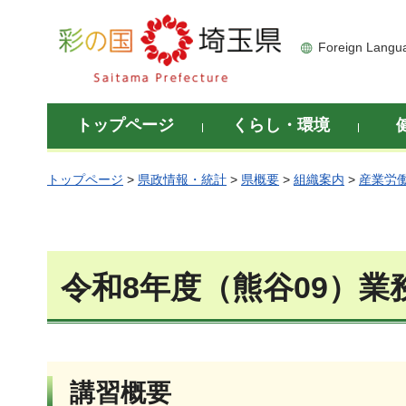
彩の国 埼玉県
Foreign Langu
トップページ
くらし・環境
トップページ
>
県政情報・統計
>
県概要
>
組織案内
>
産業労
令和8年度（熊谷09）
講習概要