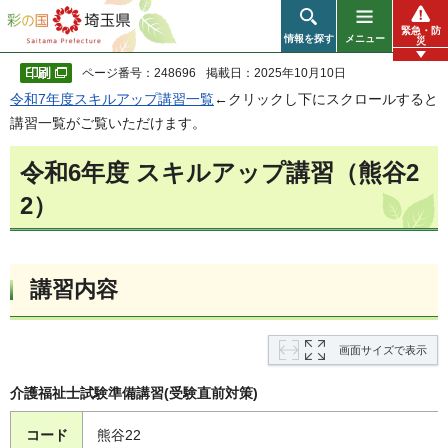
彩の国 埼玉県
緊急・防
情報を探す
メニュー
災
ページ番号：248696
掲載日：2025年10月10日
令和7年度スキルアップ講習一覧
←クリックし下にスクロールすると
講習一覧がご覧いただけます。
令和6年度 スキルアップ講習（熊谷2
2）
講習内容
画面サイズで表示
介護福祉士試験準備講習(受験直前対策)
コード
熊谷22