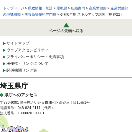
トップページ
>
県政情報・統計
>
県概要
>
組織案内
>
産業労働部
>
産業労働部
の地域機関
>
熊谷高等技術専門校
> 令和6年度 スキルアップ講習（熊谷22）
ページの先頭へ戻る
サイトマップ
ウェブアクセシビリティ
プライバシーポリシー・免責事項
著作権・リンクについて
関係機関リンク集
埼玉県庁
県庁へのアクセス
〒330-9301 埼玉県さいたま市浦和区高砂三丁目15番1号
電話番号：048-824-2111（代表）
法人番号：1000020110001