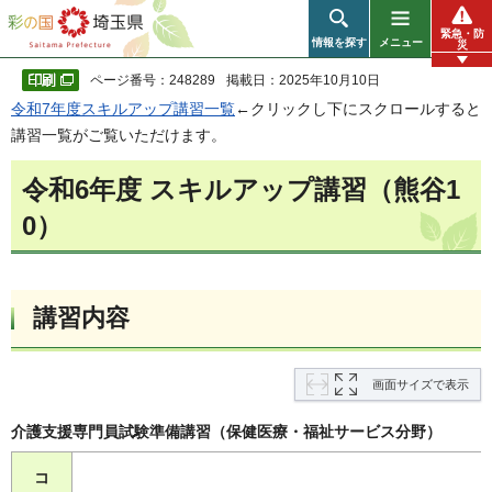
彩の国 埼玉県
緊急・防
情報を探す
メニュー
災
ページ番号：248289
掲載日：2025年10月10日
令和7年度スキルアップ講習一覧
←クリックし下にスクロールすると
講習一覧がご覧いただけます。
令和6年度 スキルアップ講習（熊谷1
0）
講習内容
画面サイズで表示
介護支援専門員試験準備講習（保健医療・福祉サービス分野）
コ