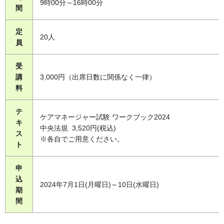
9時00分～16時00分
間
定
20人
員
受
講
3,000円（出席日数に関係なく一律）
料
テ
ケアマネージャー試験 ワークブック2024
キ
中央法規 3,520円(税込)
ス
※各自でご用意ください。
ト
申
込
2024年7月1日(月曜日)～10日(水曜日)
期
間