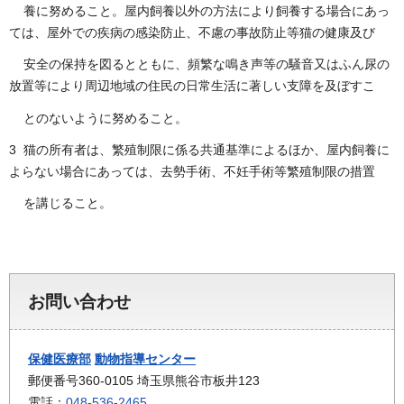
養に努めること。屋内飼養以外の方法により飼養する場合にあっ
ては、屋外での疾病の感染防止、不慮の事故防止等猫の健康及び
安全の保持を図るとともに、頻繁な鳴き声等の騒音又はふん尿の
放置等により周辺地域の住民の日常生活に著しい支障を及ぼすこ
とのないように努めること。
3 猫の所有者は、繁殖制限に係る共通基準によるほか、屋内飼養に
よらない場合にあっては、去勢手術、不妊手術等繁殖制限の措置
を講じること。
お問い合わせ
保健医療部
動物指導センター
郵便番号360-0105 埼玉県熊谷市板井123
電話：
048-536-2465