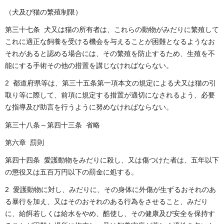
（犬及び猫の繁殖制限）
第三十七条 犬又は猫の所有者は、これらの動物がみだりに繁殖して
これに適正な飼養を受ける機会を与えることが困難となるようなお
それがあると認める場合には、その繁殖を防止するため、生殖を不
能にする手術その他の措置を講じなければならない。
2 都道府県等は、第三十五条第一項本文の規定による犬又は猫の引
取り等に際して、前項に規定する措置が適切になされるよう、必要
な指導及び助言を行うように努めなければならない。
第三十八条～第四十三条 省略
第六章 罰則
第四十四条
愛護動物をみだりに殺し、又は傷つけた者は、五年以下
の懲役又は五百万円以下の罰金に処する。
2
愛護動物に対し、みだりに、その身体に外傷が生ずるおそれのあ
る暴行を加え、又はそのおそれのある行為をさせること、みだり
に、給餌若しくは給水をやめ、酷使し、その健康及び安全を保持す