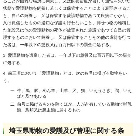
ることが困難な場所に拘束し、又は飼養密度が著しく適性を欠いた
状態で愛護動物を飼養し若しくは保管することにより衰弱させるこ
と、自己の飼養し、又は保管する愛護動物であつて疾病にかかり、
又は負傷したものの適切な保護を行わないこと、排せつ物の堆積し
た施設又は他の愛護動物の死体が放置された施設であつて自己の管
理するものにおいて飼養し、又は保管することその他の虐待を行つ
た者は、一年以下の懲役又は百万円以下の罰金に処する。
3
愛護動物を遺棄した者は、一年以下の懲役又は百万円以下の罰金
に処する。
4
前三項において「愛護動物」とは、次の各号に掲げる動物をい
う。
一
牛、馬、豚、めん羊、山羊、犬、猫、いえうさぎ、鶏、いえ
ばと及びあひる
二
前号に掲げるものを除くほか、人が占有している動物で哺乳
類、鳥類又は爬虫類に属するもの
埼玉県動物の愛護及び管理に関する条