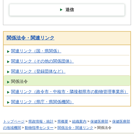
送信
関係法令・関連リンク
関連リンク（国・県関係）
関連リンク（その他の関係団体）
関連リンク（登録団体など）
関係法令
関連リンク（政令市・中核市・隣接都県市の動物管理事業所）
関連リンク（県庁・県関係機関）
トップページ
>
県政情報・統計
>
県概要
>
組織案内
>
保健医療部
>
保健医療部
の地域機関
>
動物指導センター
>
関係法令・関連リンク
> 関係法令