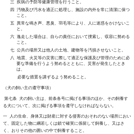
三 疾病の予防等健康管理を行うこと。
四 汚物及び汚水を適正に処理し、施設の内外を常に清潔に保つ
こと。
五 異常な鳴き声、悪臭、羽毛等により、人に迷惑をかけないこ
と。
六 逸走した場合は、自らの責任において捜索し、収容に努める
こと。
七 公共の場所又は他人の土地、建物等を汚損させないこと。
八 地震、火災等の災害に際して適正な保護及び管理のために必
要な準備を行うよう努めるとともに、災害が発生したとき
は、
必要な措置を講ずるよう努めること。
（犬の飼い主の遵守事項）
第七条 犬の飼い主は、前条各号に掲げる事項のほか、その飼養す
る犬について、次に掲げる事項を遵守しなければならない。
一 人の生命、身体又は財産に対する侵害のおそれのない場所におい
て、固定した物に綱若しくは鎖で確実に係留して飼養し、又はさ
く、おりその他の囲いの中で飼養すること。