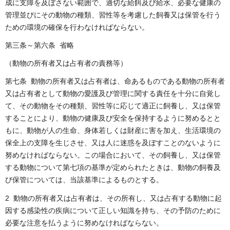
成に支障を及ぼさない範囲で、適切な給餌及び給水、必要な健康の
管理並びにその動物の種類、習性等を考慮した飼養又は保管を行う
ための環境の確保を行わなければならない。
第三条～第六条 省略
（動物の所有者又は占有者の責務等）
第七条 動物の所有者又は占有者は、命あるものである動物の所有者
又は占有者として動物の愛護及び管理に関する責任を十分に自覚し
て、その動物をその種類、習性等に応じて適正に飼養し、又は保管
することにより、動物の健康及び安全を保持するように努めるとと
もに、動物が人の生命、身体若しくは財産に害を加え、生活環境の
保全上の支障を生じさせ、又は人に迷惑を及ぼすことのないように
努めなければならない。この場合において、その飼養し、又は保管
する動物について第七項の基準が定められたときは、動物の飼養及
び保管については、当該基準によるものとする。
2 動物の所有者又は占有者は、その所有し、又は占有する動物に起
因する感染性の疾病について正しい知識を持ち、その予防のために
必要な注意を払うように努めなければならない。