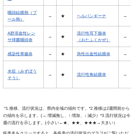
咽頭結膜熱（プ
→
★
ヘルパンギーナ
→
ール熱）
A群溶血性レン
流行性耳下腺炎
→
★
→
サ球菌咽頭炎
（おたふくかぜ）
感染性胃腸炎
→
★
急性出血性結膜炎
→
水痘（みずぼう
→
★
流行性角結膜炎
→
そう）
*1.推移、流行状況は、県内全域の傾向です。*2.推移は2週間前から
の傾向を示します。(→:増減無し、↑:増加、↓:減少）*3.流行状況は今
週の流行を示します。(小さい←★、★★、★★★→大きい）
疾患名をクリックすると、各疾患の流行状況のグラフがご覧いただ