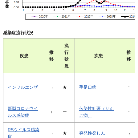
感染症流行状況
流
推
行
推
疾患
疾患
移
状
移
況
インフルエンザ
→
★
手足口病
↑
新型コロナウイ
伝染性紅斑（りん
↓
ー
↑
ルス感染症
ご病）
RSウイルス感染
→
★
突発性発しん
→
症