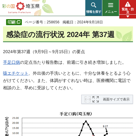
彩の国 埼玉県
緊急・防
情報を探す
メニュー
災
ページ番号：258656
掲載日：2024年9月18日
感染症の流行状況 2024年 第37週
2024年第37週（9月9日～9月15日）の要点
手足口病
の定点当たり報告数は、前週に引き続き増加しました。
咳エチケット
、外出後の手洗いとともに、十分な休養をとるよう心
がけてください。また、体調がすぐれない時は、医療機関に電話で
相談の上、早めに受診してください。
画面サイズで表示