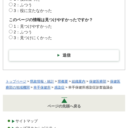
2：ふつう
3：役に立たなかった
このページの情報は見つけやすかったですか？
1：見つけやすかった
2：ふつう
3：見つけにくかった
送信
トップページ
>
県政情報・統計
>
県概要
>
組織案内
>
保健医療部
>
保健医
療部の地域機関
>
幸手保健所
>
感染症
> 幸手保健所感染症診査協議会
ページの先頭へ戻る
サイトマップ