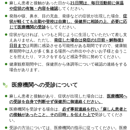
麻しん患者と接触があった日から
21日間は、毎日活動前に体温
や症状の有無・内容を確認
してください。
発熱や咳、鼻水、目の充血、発疹などの症状が出現した場合、
症
状が軽くても出勤や登校は自粛し、保健所に相談の上、必要に応
じて医療機関の受診
をしてください。
症状がなければ、いつもと同じように生活していただいて差し支
えありません。ただし、
発症した場合は発症の1日前～解熱後3
日目まで
は周囲に感染させる可能性がある期間ですので、健康観
察期間中は人が多く集まる場所への外出や小さいお子様と会うこ
とを控えたり、マスクをするなど感染予防に努めてください。
健康観察期間中に、保健所から体調等について確認の連絡をする
場合があります。
医療機関への受診について
麻しん患者と接触があり、症状が出現した場合には、
医療機関へ
の受診を自身で判断せず保健所に御連絡ください。
医療機関を受診する場合は、
必ず事前連絡を行い「麻しん患者と
の接触があったこと、その日時」を伝えた上で
受診してくださ
い。
受診の方法については、医療機関の指示に従ってください。医療