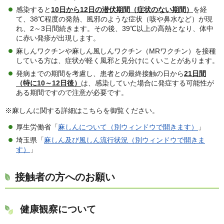
感染すると
10日から12日の潜伏期間（症状のない期間）
を経
て、38℃程度の発熱、風邪のような症状（咳や鼻水など）が現
れ、2～3日間続きます。その後、39℃以上の高熱となり、体中
に赤い発疹が出現します。
麻しんワクチンや麻しん風しんワクチン（MRワクチン）を接種
している方は、症状が軽く風邪と見分けにくいことがあります。
発病までの期間を考慮し、患者との最終接触の日から
21日間
（特に10～12日後）
は、感染していた場合に発症する可能性が
ある期間ですので注意が必要です。
※麻しんに関する詳細はこちらを御覧ください。
厚生労働省「
麻しんについて（別ウィンドウで開きます）
」
埼玉県「
麻しん及び風しん流行状況（別ウィンドウで開きま
す）
」
接触者の方へのお願い
健康観察について