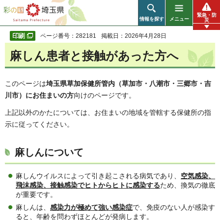
彩の国 埼玉県
緊急・防
情報を探す
メニュー
災
ページ番号：282181
掲載日：2026年4月28日
麻しん患者と接触があった方へ
このページは
埼玉県草加保健所管内（草加市・八潮市・三郷市・吉
川市）にお住まいの方
向けのページです。
上記以外のかたについては、お住まいの地域を管轄する保健所の指
示に従ってください。
麻しんについて
麻しんウイルスによって引き起こされる病気であり、
空気感染、
飛沫感染、接触感染でヒトからヒトに感染する
ため、換気の徹底
が重要です。
麻しんは、
感染力が極めて強い感染症
で、免疫のない人が感染す
ると、年齢を問わずほとんどが発病します。