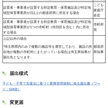
こども
設置者・事業者が設置する特定教育・保育施設及び特定地
家庭庁
域型保育事業所が2以上の都道府県に所在する場合
長官
設置者・事業者が設置する特定教育・保育施設及び特定地
市町村
域型保育事業所が1つの市町村（特別区を含む）内に所在
長
する場合
上記以外の場合
都道府
*埼玉県県内のみで複数の施設等を運営しており、施設の所
県知事
在地が複数の市町村にまたがっている場合は埼玉県知事が
届出先となります。
届出様式
子ども・子育て支援法に基づく業務管理体制に係る届出書（ワー
ド：50KB）
変更届