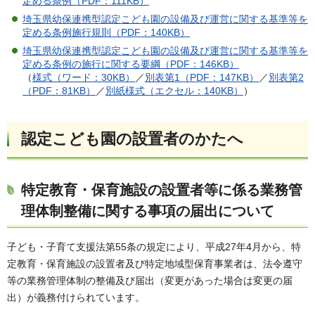
定める条例（PDF：111KB）
埼玉県幼保連携型認定こども園の設備及び運営に関する基準等を
定める条例施行規則（PDF：140KB）
埼玉県幼保連携型認定こども園の設備及び運営に関する基準等を
定める条例の施行に関する要綱（PDF：146KB）
（
様式（ワード：30KB）
／
別表第1（PDF：147KB）
／
別表第2
（PDF：81KB）
／
別紙様式（エクセル：140KB）
）
認定こども園の設置者のかたへ
特定教育・保育施設の設置者等に係る業務管
理体制整備に関する事項の届出について
子ども・子育て支援法第55条の規定により、平成27年4月から、特
定教育・保育施設の設置者及び特定地域型保育事業者は、法令遵守
等の業務管理体制の整備及び届出（変更があった場合は変更の届
出）が義務付けられています。