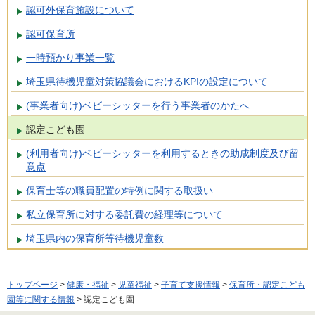
認可外保育施設について
認可保育所
一時預かり事業一覧
埼玉県待機児童対策協議会におけるKPIの設定について
(事業者向け)ベビーシッターを行う事業者のかたへ
認定こども園
(利用者向け)ベビーシッターを利用するときの助成制度及び留
意点
保育士等の職員配置の特例に関する取扱い
私立保育所に対する委託費の経理等について
埼玉県内の保育所等待機児童数
トップページ
>
健康・福祉
>
児童福祉
>
子育て支援情報
>
保育所・認定こども
園等に関する情報
> 認定こども園