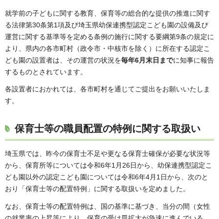
就学前の子どもに関する教育、保育等の総合的な提供の推進に関す
る法律第30条第1項及び埼玉県幼保連携型認定こども園の設備及び
運営に関する基準等を定める条例の施行に関する要綱第9条の規定に
より、県内の各市町村（政令市・中核市を除く）に所在する認定こ
ども園の設置者は、その運営の状況を
毎年6月末日まで
に知事に報告
するものとされています。
各設置者におかれては、各市町村を通じてご提出をお願いいたしま
す。
保育士等の職員配置の特例に関する取扱い
埼玉県では、昨今の保育士不足や更なる保育士確保が必要な状況等
から、保育所等については令和6年1月26日から、幼保連携型認定こ
ども園以外の認定こども園については令和6年4月1日から、次のと
おり「保育士等の配置特例」に関する取扱いを定めました。
なお、保育士等の配置特例は、国の基準に基づき、当分の間（女性
の就業率の上昇等により、保育の受け皿拡大が急速に進んでいる