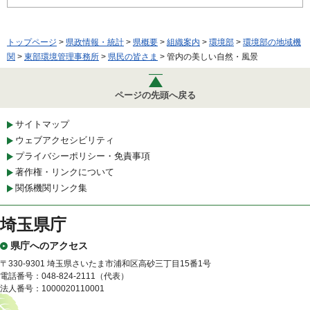
トップページ
>
県政情報・統計
>
県概要
>
組織案内
>
環境部
>
環境部の地域機
関
>
東部環境管理事務所
>
県民の皆さま
> 管内の美しい自然・風景
ページの先頭へ戻る
サイトマップ
ウェブアクセシビリティ
プライバシーポリシー・免責事項
著作権・リンクについて
関係機関リンク集
埼玉県庁
県庁へのアクセス
〒330-9301 埼玉県さいたま市浦和区高砂三丁目15番1号
電話番号：048-824-2111（代表）
法人番号：1000020110001