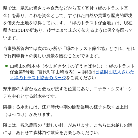
県では、県民の皆さまや企業などから広く寄付（緑のトラスト基
金）を募り、これを資金として、すぐれた自然や貴重な歴史的環境
を備えた土地を取得しています。「緑のトラスト保全地」は、現在
県内には14か所あり、後世にまで末永く伝えるように保全を図って
います。
当事務所管内では次の3か所が「緑のトラスト保全地」とされ、それ
ぞれ四季折々の美しい風景を臨むことができます。
山崎山の雑木林（やまざきやまのぞうきばやし）：緑のトラスト
保全第5号地（宮代町字山崎地内）→ 詳細は
公益財団法人さいた
ま緑のトラスト協会のページ
をご覧ください
県東部の大宮台地と低地が接する位置にあり、コナラ・クヌギ・シ
デを中心とする雑木林です。
隣接する水田には、江戸時代中期の開墾当時の様子を残す堀上田
（ほっつけ）があります。
隣には、観光農園の「新しい村」があります。こちらにお越しの際
には、あわせて森林浴や散策をお楽しみください。