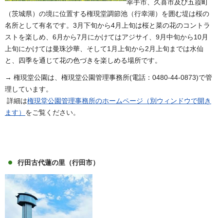
幸手市、久喜市及び五霞町
（茨城県）の境に位置する権現堂調節池（行幸湖）を囲む堤は桜の
名所として有名です。3月下旬から4月上旬は桜と菜の花のコントラ
ストを楽しめ、6月から7月にかけてはアジサイ、9月中旬から10月
上旬にかけては曼珠沙華、そして1月上旬から2月上旬までは水仙
と、四季を通じて花の色づきを楽しめる場所です。
→ 権現堂公園は、権現堂公園管理事務所(電話：0480-44-0873)で管
理しています。
詳細は
権現堂公園管理事務所のホームページ（別ウィンドウで開き
ます）
をご覧ください。
行田古代蓮の里（行田市）