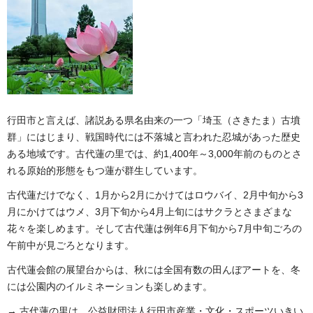
行田市と言えば、諸説ある県名由来の一つ「埼玉（さきたま）古墳
群」にはじまり、戦国時代には不落城と言われた忍城があった歴史
ある地域です。古代蓮の里では、約1,400年～3,000年前のものとさ
れる原始的形態をもつ蓮が群生しています。
古代蓮だけでなく、1月から2月にかけてはロウバイ、2月中旬から3
月にかけてはウメ、3月下旬から4月上旬にはサクラとさまざまな
花々を楽しめます。そして古代蓮は例年6月下旬から7月中旬ごろの
午前中が見ごろとなります。
古代蓮会館の展望台からは、秋には全国有数の田んぼアートを、冬
には公園内のイルミネーションも楽しめます。
→ 古代蓮の里は、公益財団法人行田市産業・文化・スポーツいきい