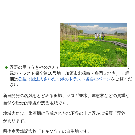
浮野の里（うきやのさと）
：
緑のトラスト保全第10号地（加須市北篠崎・多門寺地内）→ 詳
細は
公益財団法人さいたま緑のトラスト協会のページ
をご覧くだ
さい
新田開発の名残をとどめる田堀、クヌギ並木、屋敷林などの貴重な
自然や歴史的環境が残る地域です。
地域内には、氷河期に形成された地下谷の上に浮かぶ湿原「浮谷」
があります。
県指定天然記念物「トキソウ」の自生地です。