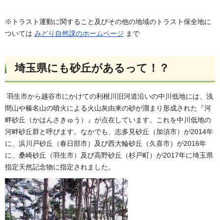
※トラスト運動に関すること及びその他の地域のトラスト保全地に
ついては
みどり自然課のホームページ
まで
埼玉県にも砂丘があるって！？
羽生市から越谷市にかけての利根川旧河道沿いの中川低地には、浅
間山や榛名山の噴火による火山灰由来の砂が溜まり形成された『河
畔砂丘（かはんさきゅう）』が点在しています。これを中川低地の
河畔砂丘群と呼びます。なかでも、志多見砂丘（加須市）が2014年
に、浜川戸砂丘（春日部市）及び西大輪砂丘（久喜市）が2016年
に、桑崎砂丘（羽生市）及び高野砂丘（杉戸町）が2017年に埼玉県
指定天然記念物に指定されました。