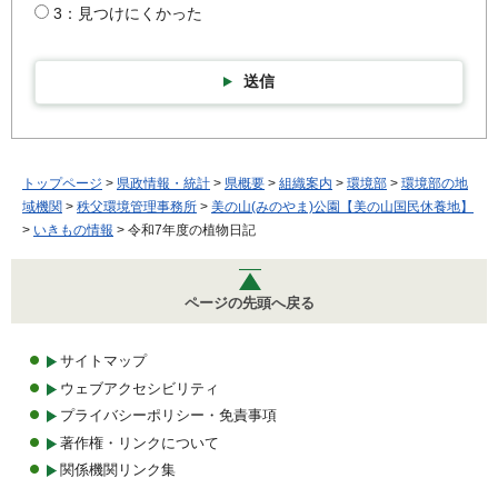
3：見つけにくかった
送信
トップページ
>
県政情報・統計
>
県概要
>
組織案内
>
環境部
>
環境部の地
域機関
>
秩父環境管理事務所
>
美の山(みのやま)公園【美の山国民休養地】
>
いきもの情報
> 令和7年度の植物日記
ページの先頭へ戻る
サイトマップ
ウェブアクセシビリティ
プライバシーポリシー・免責事項
著作権・リンクについて
関係機関リンク集