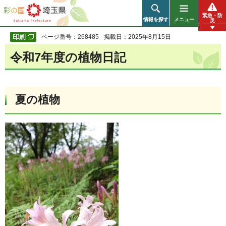
彩の国 埼玉県
緊急・防
情報を探す
メニュー
災
ページ番号：268485
掲載日：2025年8月15日
令和7年度の植物日記
夏の植物